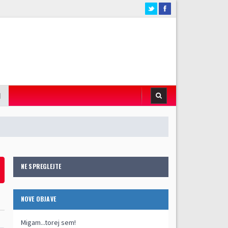
I
NE SPREGLEJTE
NOVE OBJAVE
Migam...torej sem!