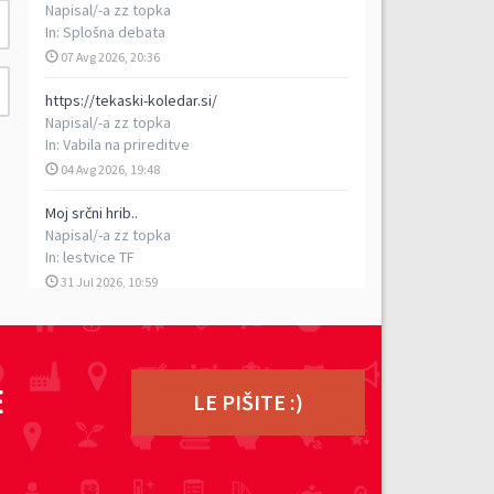
Napisal/-a
zz topka
In:
Splošna debata
07 Avg 2026, 20:36
https://tekaski-koledar.si/
Napisal/-a
zz topka
In:
Vabila na prireditve
04 Avg 2026, 19:48
Moj srčni hrib..
Napisal/-a
zz topka
In:
lestvice TF
31 Jul 2026, 10:59
5. vzpon na Porezen
Napisal/-a
vencelj
In:
Poročila s prireditev
E
29 Jul 2026, 17:13
LE PIŠITE :)
TEK DVOJK - petkilometrski rekreativni tek v
dvoje, 5. 9. 2026
Napisal/-a
ziga