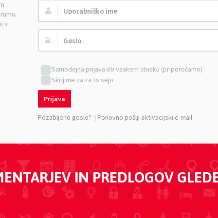
am
Uporabniško
orumu.
ime:
i s
Geslo:
Samodejna prijava ob vsakem obisku (priporočamo)
Skrij me za za to sejo
Prijava
Pozabljeno geslo?
|
Ponovno pošlji aktivacijski e-mail
MENTARJEV IN PREDLOGOV GLED