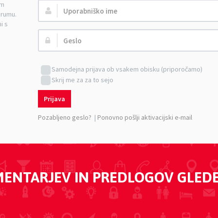
am
Uporabniško
orumu.
ime:
i s
Geslo:
Samodejna prijava ob vsakem obisku (priporočamo)
Skrij me za za to sejo
Prijava
Pozabljeno geslo?
|
Ponovno pošlji aktivacijski e-mail
MENTARJEV IN PREDLOGOV GLED