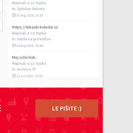
Napisal/-a
zz topka
In:
Splošna debata
07 Avg 2026, 20:36
https://tekaski-koledar.si/
Napisal/-a
zz topka
In:
Vabila na prireditve
04 Avg 2026, 19:48
Moj srčni hrib..
Napisal/-a
zz topka
In:
lestvice TF
31 Jul 2026, 10:59
5. vzpon na Porezen
Napisal/-a
vencelj
In:
Poročila s prireditev
E
29 Jul 2026, 17:13
LE PIŠITE :)
TEK DVOJK - petkilometrski rekreativni tek v
dvoje, 5. 9. 2026
Napisal/-a
ziga