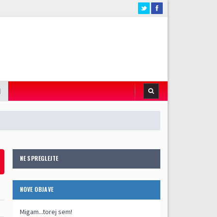
I
NE SPREGLEJTE
NOVE OBJAVE
Migam...torej sem!