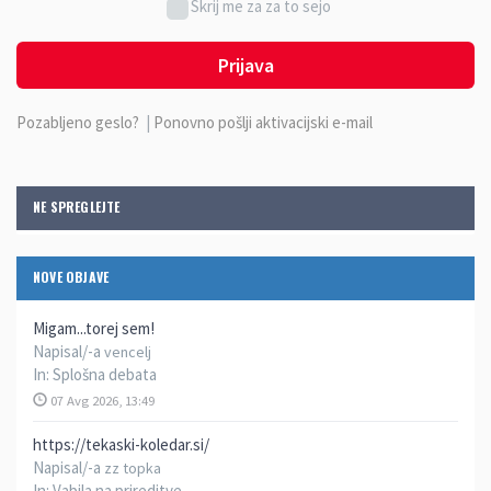
Skrij me za za to sejo
Prijava
Pozabljeno geslo?
|
Ponovno pošlji aktivacijski e-mail
NE SPREGLEJTE
NOVE OBJAVE
Migam...torej sem!
Napisal/-a
vencelj
In:
Splošna debata
07 Avg 2026, 13:49
https://tekaski-koledar.si/
Napisal/-a
zz topka
In:
Vabila na prireditve