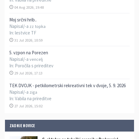
04 Avg 2026, 19:48
Moj srčni hrib..
Napisal/-a
zz topka
In:
lestvice TF
31 Jul 2026, 10:59
5. vzpon na Porezen
Napisal/-a
vencelj
In:
Poročila s prireditev
29 Jul 2026, 17:13
TEK DVOJK - petkilometrski rekreativni tek v dvoje, 5. 9. 2026
Napisal/-a
ziga
In:
Vabila na prireditve
27 Jul 2026, 15:02
ZADNJE NOVICE