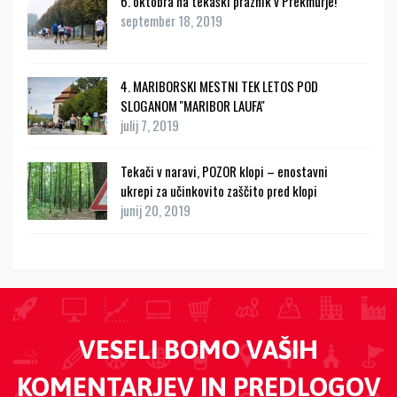
6. oktobra na tekaški praznik v Prekmurje!
september 18, 2019
4. MARIBORSKI MESTNI TEK LETOS POD
SLOGANOM ''MARIBOR LAUFA''
julij 7, 2019
Tekači v naravi, POZOR klopi – enostavni
ukrepi za učinkovito zaščito pred klopi
junij 20, 2019
VESELI BOMO VAŠIH
KOMENTARJEV IN PREDLOGOV