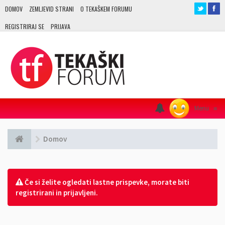
DOMOV
ZEMLJEVID STRANI
O TEKAŠKEM FORUMU
REGISTRIRAJ SE
PRIJAVA
Menu
≡
Domov
Če si želite ogledati lastne prispevke, morate biti
registrirani in prijavljeni.