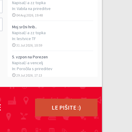
Napisal/-a
zz topka
In:
Vabila na prireditve
04 Avg 2026, 19:48
Moj srčni hrib..
Napisal/-a
zz topka
In:
lestvice TF
31 Jul 2026, 10:59
5. vzpon na Porezen
Napisal/-a
vencelj
In:
Poročila s prireditev
29 Jul 2026, 17:13
TEK DVOJK - petkilometrski rekreativni tek v
dvoje, 5. 9. 2026
Napisal/-a
ziga
In:
Vabila na prireditve
E
LE PIŠITE :)
27 Jul 2026, 15:02
Počitniški tek, 1. avgust 2026
Napisal/-a
ziga