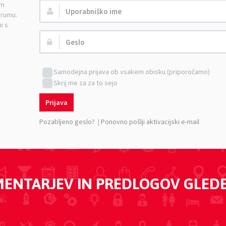
am
Uporabniško
orumu.
ime:
i s
Geslo:
Samodejna prijava ob vsakem obisku (priporočamo)
Skrij me za za to sejo
Prijava
Pozabljeno geslo?
|
Ponovno pošlji aktivacijski e-mail
MENTARJEV IN PREDLOGOV GLED