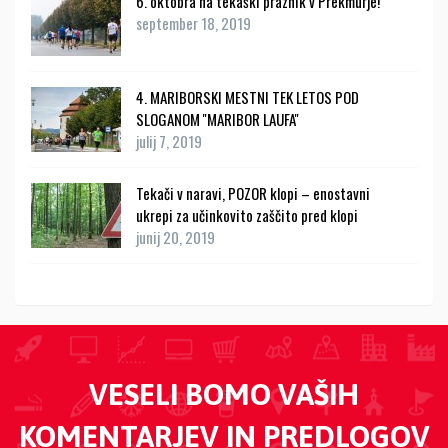
6. oktobra na tekaški praznik v Prekmurje!
september 18, 2019
4. MARIBORSKI MESTNI TEK LETOS POD
SLOGANOM ''MARIBOR LAUFA''
julij 7, 2019
Tekači v naravi, POZOR klopi – enostavni
ukrepi za učinkovito zaščito pred klopi
junij 20, 2019
VESELI BOMO VAŠIH
KOMENTARJEV IN PREDLOGOV