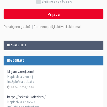
Skrij me za za to sejo
Prijava
Pozabljeno geslo?
|
Ponovno pošlji aktivacijski e-mail
NE SPREGLEJTE
NOVE OBJAVE
Migam...torej sem!
Napisal/-a
vencelj
In:
Splošna debata
06 Avg 2026, 16:18
https://tekaski-koledar.si/
Napisal/-a
zz topka
In:
Vabila na prireditve