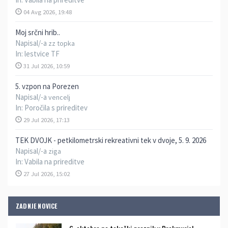
04 Avg 2026, 19:48
Moj srčni hrib..
Napisal/-a
zz topka
In:
lestvice TF
31 Jul 2026, 10:59
5. vzpon na Porezen
Napisal/-a
vencelj
In:
Poročila s prireditev
29 Jul 2026, 17:13
TEK DVOJK - petkilometrski rekreativni tek v dvoje, 5. 9. 2026
Napisal/-a
ziga
In:
Vabila na prireditve
27 Jul 2026, 15:02
ZADNJE NOVICE