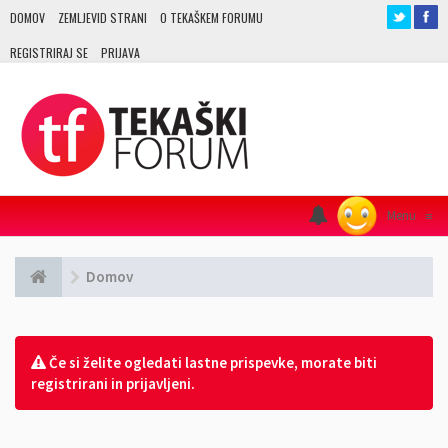
DOMOV
ZEMLJEVID STRANI
O TEKAŠKEM FORUMU
REGISTRIRAJ SE
PRIJAVA
Menu
≡
Domov
Če si želite ogledati lastne prispevke, morate biti
registrirani in prijavljeni.