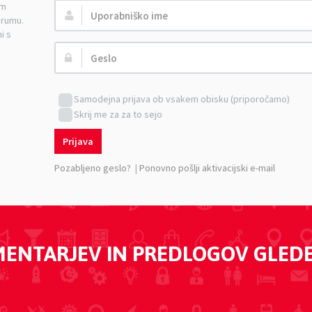
am
Uporabniško
orumu.
ime:
i s
Geslo:
Samodejna prijava ob vsakem obisku (priporočamo)
Skrij me za za to sejo
Prijava
Pozabljeno geslo?
|
Ponovno pošlji aktivacijski e-mail
MENTARJEV IN PREDLOGOV GLED