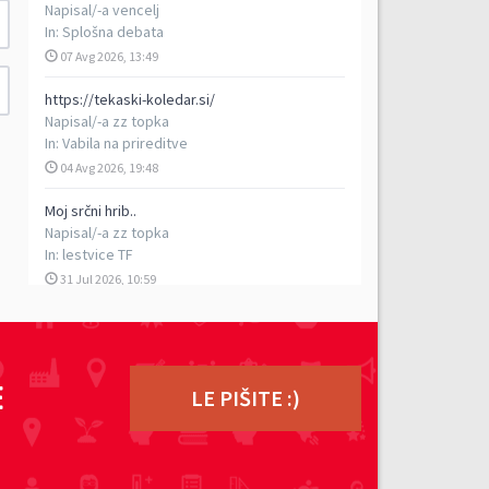
Napisal/-a
vencelj
In:
Splošna debata
07 Avg 2026, 13:49
https://tekaski-koledar.si/
Napisal/-a
zz topka
In:
Vabila na prireditve
04 Avg 2026, 19:48
Moj srčni hrib..
Napisal/-a
zz topka
In:
lestvice TF
31 Jul 2026, 10:59
5. vzpon na Porezen
Napisal/-a
vencelj
In:
Poročila s prireditev
E
29 Jul 2026, 17:13
LE PIŠITE :)
TEK DVOJK - petkilometrski rekreativni tek v
dvoje, 5. 9. 2026
Napisal/-a
ziga