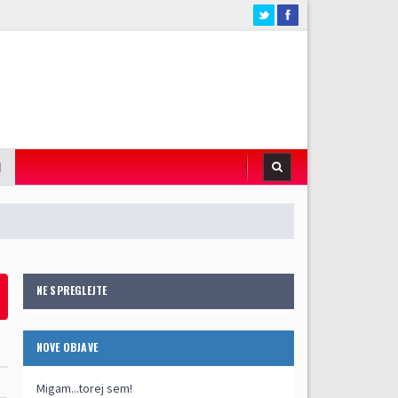
I
NE SPREGLEJTE
NOVE OBJAVE
Migam...torej sem!