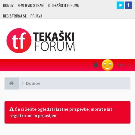
DOMOV
ZEMLJEVID STRANI
O TEKAŠKEM FORUMU
REGISTRIRAJ SE
PRIJAVA
Menu
≡
Domov
Če si želite ogledati lastne prispevke, morate biti
registrirani in prijavljeni.