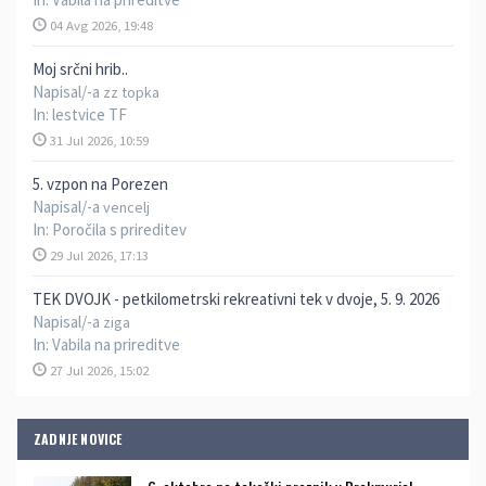
04 Avg 2026, 19:48
Moj srčni hrib..
Napisal/-a
zz topka
In:
lestvice TF
31 Jul 2026, 10:59
5. vzpon na Porezen
Napisal/-a
vencelj
In:
Poročila s prireditev
29 Jul 2026, 17:13
TEK DVOJK - petkilometrski rekreativni tek v dvoje, 5. 9. 2026
Napisal/-a
ziga
In:
Vabila na prireditve
27 Jul 2026, 15:02
ZADNJE NOVICE