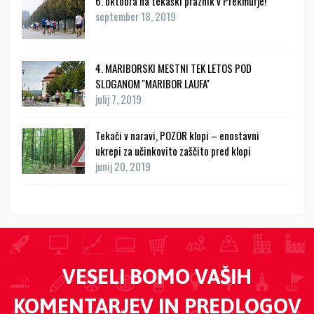
6. oktobra na tekaški praznik v Prekmurje!
september 18, 2019
4. MARIBORSKI MESTNI TEK LETOS POD
SLOGANOM ''MARIBOR LAUFA''
julij 7, 2019
Tekači v naravi, POZOR klopi – enostavni
ukrepi za učinkovito zaščito pred klopi
junij 20, 2019
VESELI BOMO VAŠIH
KOMENTARJEV IN PREDLOGOV