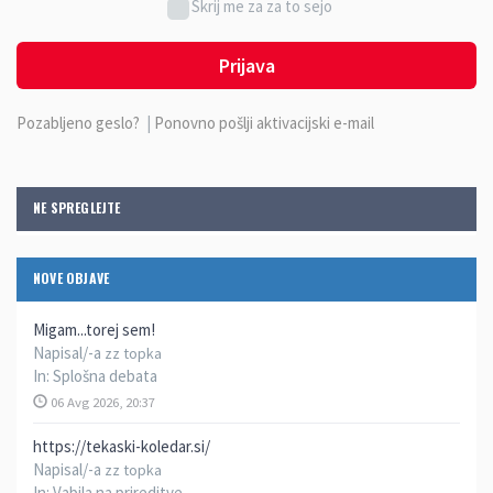
Skrij me za za to sejo
Prijava
Pozabljeno geslo?
|
Ponovno pošlji aktivacijski e-mail
NE SPREGLEJTE
NOVE OBJAVE
Migam...torej sem!
Napisal/-a
zz topka
In:
Splošna debata
06 Avg 2026, 20:37
https://tekaski-koledar.si/
Napisal/-a
zz topka
In:
Vabila na prireditve