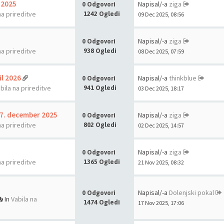
 2025
Napisal/-a
ziga
0 Odgovori
na prireditve
1242 Ogledi
09 Dec 2025, 08:56
Napisal/-a
ziga
0 Odgovori
na prireditve
938 Ogledi
08 Dec 2025, 07:59
il 2026
Napisal/-a
thinkblue
0 Odgovori
bila na prireditve
941 Ogledi
03 Dec 2025, 18:17
, 7. december 2025
Napisal/-a
ziga
0 Odgovori
na prireditve
802 Ogledi
02 Dec 2025, 14:57
Napisal/-a
ziga
0 Odgovori
na prireditve
1365 Ogledi
21 Nov 2025, 08:32
Napisal/-a
Dolenjski pokal
0 Odgovori
In
Vabila na
1474 Ogledi
17 Nov 2025, 17:06