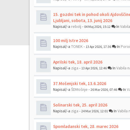
15. gozdni tek in pohod okoli Ajdovščin
Ljubljani, sobota, 13. junij 2026
Napisal/-a
rebolj
-
In
Vabil
04 Maj 2026, 15:12
100 milj Istre 2026
Napisal/-a
TONEK
-
In
Poroč
13 Apr 2026, 17:36
Aprilski tek, 18. april 2026
Napisal/-a
ziga
-
In
Vabila n
13 Apr 2026, 12:46
37.Mošenjski tek, 13.6.2026
Napisal/-a
ŠDMošnje
-
In
V
26 Mar 2026, 07:46
Solinarski tek, 25. april 2026
Napisal/-a
ziga
-
In
Vabila 
24 Mar 2026, 12:01
Spomladanski tek, 28. marec 2026