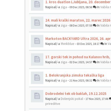
1. kros duatlon LJubljana, 20. december
Napisal/-a
ziga
-
In
Vabila 
09 Dec 2025, 08:56
24. mali kraški maraton, 22. marec 2026
Napisal/-a
ziga
-
In
Vabila 
08 Dec 2025, 07:59
Markoton BACKYARD Ultra 2026, 26. apr
Napisal/-a
thinkblue
-
In
Va
03 Dec 2025, 18:17
17. gorski tek in pohod na Kalanov hrib
Napisal/-a
ziga
-
In
Vabila 
02 Dec 2025, 14:57
1. Belokranjska zimska tekaška liga
Napisal/-a
ziga
-
In
Vabila 
21 Nov 2025, 08:32
Dobrodelni tek ob baklah, 19.12.2025
Napisal/-a
Dolenjski pokal
-
17 Nov 2025, 17:06
prireditve