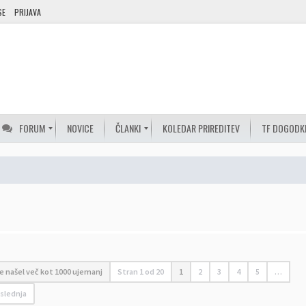
SE
PRIJAVA
FORUM
NOVICE
ČLANKI
KOLEDAR PRIREDITEV
TF DOGODK
 je našel več kot 1000 ujemanj
Stran
1
od
20
1
2
3
4
5
…
slednja