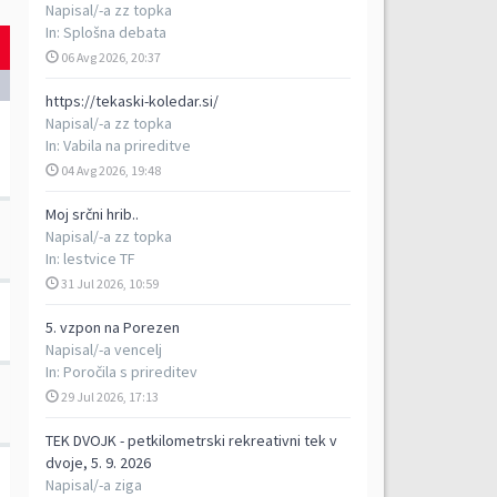
Napisal/-a
zz topka
In:
Splošna debata
06 Avg 2026, 20:37
https://tekaski-koledar.si/
Napisal/-a
zz topka
In:
Vabila na prireditve
04 Avg 2026, 19:48
Moj srčni hrib..
Napisal/-a
zz topka
In:
lestvice TF
31 Jul 2026, 10:59
5. vzpon na Porezen
Napisal/-a
vencelj
In:
Poročila s prireditev
29 Jul 2026, 17:13
TEK DVOJK - petkilometrski rekreativni tek v
dvoje, 5. 9. 2026
Napisal/-a
ziga