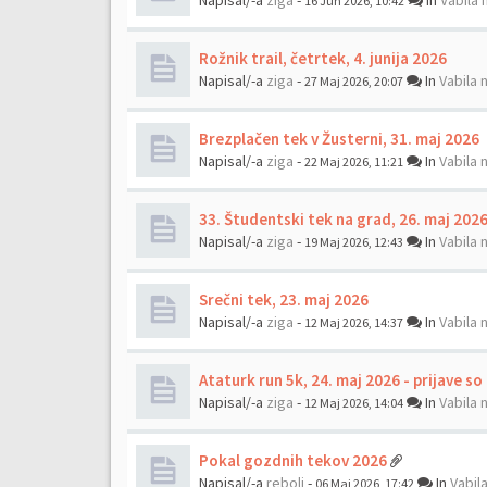
Napisal/-a
ziga
-
In
Vabila 
16 Jun 2026, 10:42
Rožnik trail, četrtek, 4. junija 2026
Napisal/-a
ziga
-
In
Vabila 
27 Maj 2026, 20:07
Brezplačen tek v Žusterni, 31. maj 2026
Napisal/-a
ziga
-
In
Vabila 
22 Maj 2026, 11:21
33. Študentski tek na grad, 26. maj 202
Napisal/-a
ziga
-
In
Vabila 
19 Maj 2026, 12:43
Srečni tek, 23. maj 2026
Napisal/-a
ziga
-
In
Vabila 
12 Maj 2026, 14:37
Ataturk run 5k, 24. maj 2026 - prijave so
Napisal/-a
ziga
-
In
Vabila 
12 Maj 2026, 14:04
Pokal gozdnih tekov 2026
Napisal/-a
rebolj
-
In
Vabil
06 Maj 2026, 17:42