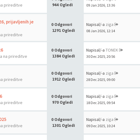
na prireditve
944 Ogledi
09 Jan 2026, 13:36
6, prijavljenih je
Napisal/-a
ziga
0 Odgovori
1291 Ogledi
08 Jan 2026, 12:14
na prireditve
26
Napisal/-a
TONEK
0 Odgovori
la na prireditve
1384 Ogledi
30 Dec 2025, 20:56
Napisal/-a
ziga
0 Odgovori
na prireditve
1912 Ogledi
28 Dec 2025, 09:00
6
Napisal/-a
ziga
0 Odgovori
na prireditve
970 Ogledi
18 Dec 2025, 09:54
2025
Napisal/-a
ziga
0 Odgovori
na prireditve
1301 Ogledi
09 Dec 2025, 10:24