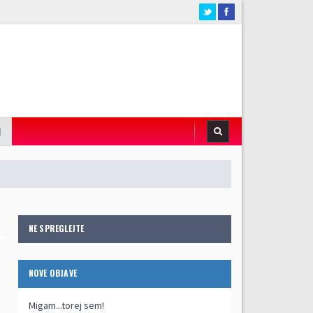
I
NE SPREGLEJTE
NOVE OBJAVE
Migam...torej sem!