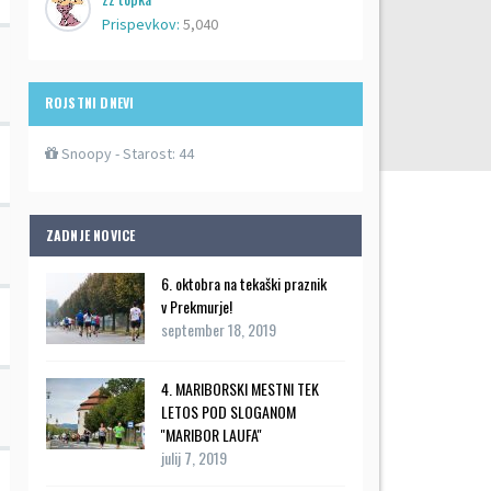
Prispevkov:
5,040
ROJSTNI DNEVI
Snoopy
- Starost: 44
ZADNJE NOVICE
6. oktobra na tekaški praznik
v Prekmurje!
september 18, 2019
4. MARIBORSKI MESTNI TEK
LETOS POD SLOGANOM
''MARIBOR LAUFA''
julij 7, 2019