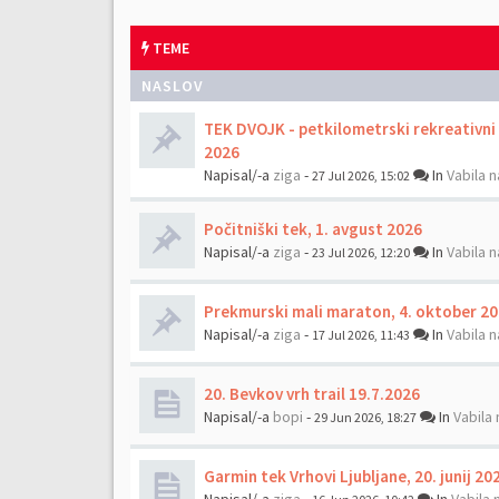
TEME
NASLOV
TEK DVOJK - petkilometrski rekreativni t
2026
Napisal/-a
ziga
-
In
Vabila n
27 Jul 2026, 15:02
Počitniški tek, 1. avgust 2026
Napisal/-a
ziga
-
In
Vabila n
23 Jul 2026, 12:20
Prekmurski mali maraton, 4. oktober 2
Napisal/-a
ziga
-
In
Vabila n
17 Jul 2026, 11:43
20. Bevkov vrh trail 19.7.2026
Napisal/-a
bopi
-
In
Vabila 
29 Jun 2026, 18:27
Garmin tek Vrhovi Ljubljane, 20. junij 20