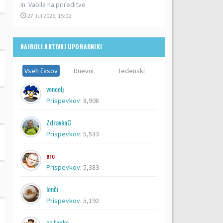
In:
Vabila na prireditve
27 Jul 2026, 15:02
NAJBOLJ AKTIVNI UPORABNIKI
Vseh časov
Dnevni
Tedenski
vencelj
Prispevkov:
8,908
ZdravkoC
Prispevkov:
5,533
ero
Prispevkov:
5,383
lenči
Prispevkov:
5,192
zz topka