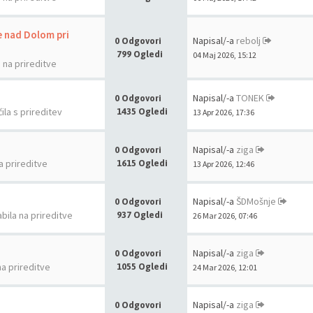
e nad Dolom pri
Napisal/-a
rebolj
0 Odgovori
799 Ogledi
04 Maj 2026, 15:12
a na prireditve
Napisal/-a
TONEK
0 Odgovori
ila s prireditev
1435 Ogledi
13 Apr 2026, 17:36
Napisal/-a
ziga
0 Odgovori
a prireditve
1615 Ogledi
13 Apr 2026, 12:46
Napisal/-a
ŠDMošnje
0 Odgovori
abila na prireditve
937 Ogledi
26 Mar 2026, 07:46
Napisal/-a
ziga
0 Odgovori
na prireditve
1055 Ogledi
24 Mar 2026, 12:01
Napisal/-a
ziga
0 Odgovori