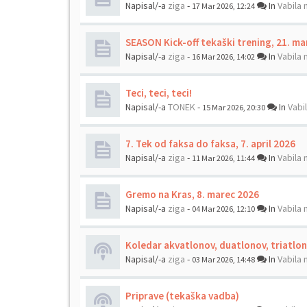
Napisal/-a
ziga
-
In
Vabila 
17 Mar 2026, 12:24
SEASON Kick-off tekaški trening, 21. ma
Napisal/-a
ziga
-
In
Vabila 
16 Mar 2026, 14:02
Teci, teci, teci!
Napisal/-a
TONEK
-
In
Vabi
15 Mar 2026, 20:30
7. Tek od faksa do faksa, 7. april 2026
Napisal/-a
ziga
-
In
Vabila 
11 Mar 2026, 11:44
Gremo na Kras, 8. marec 2026
Napisal/-a
ziga
-
In
Vabila 
04 Mar 2026, 12:10
Koledar akvatlonov, duatlonov, triatlo
Napisal/-a
ziga
-
In
Vabila 
03 Mar 2026, 14:48
Priprave (tekaška vadba)