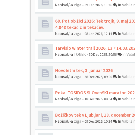
Napisal/-a
ziga
-
In
Vabila 
09 Jan 2026, 13:36
68. Pot ob žici 2026: Tek trojk, 9. maj 202
4.848 tekačic in tekačev.
Napisal/-a
ziga
-
In
Vabila 
08 Jan 2026, 12:14
Tarvisio winter trail 2026, 13.+14.03.20
Napisal/-a
TONEK
-
In
Vabi
30 Dec 2025, 20:56
Novoletni tek, 3. januar 2026
Napisal/-a
ziga
-
In
Vabila 
28 Dec 2025, 09:00
Pokal TOSIDOS SLOvenSKI maraton 202
Napisal/-a
ziga
-
In
Vabila 
18 Dec 2025, 09:54
Božičkov tek v Ljubljani, 18. december 
Napisal/-a
ziga
-
In
Vabila 
09 Dec 2025, 10:24