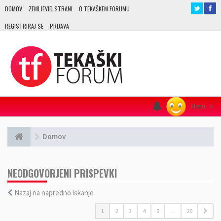
DOMOV
ZEMLJEVID STRANI
O TEKAŠKEM FORUMU
REGISTRIRAJ SE
PRIJAVA
Menu
≡
Domov
NEODGOVORJENI PRISPEVKI
Nazaj na napredno iskanje
1
2
3
4
5
…
20