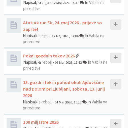
Napisal/-a
ziga
-
In
Vabila na
12 Maj 2026, 14:37
prireditve
Ataturk run 5k, 24. maj 2026 - prijave so
zaprte!
Napisal/-a
ziga
-
In
Vabila na
12 Maj 2026, 14:04
prireditve
Pokal gozdnih tekov 2026
Napisal/-a
rebolj
-
In
Vabila na
06 Maj 2026, 17:42
prireditve
15. gozdni tek in pohod okoli Ajdovščine
nad Dolom pri Ljubljani, sobota, 13. junij
2026
Napisal/-a
rebolj
-
In
Vabila na
04 Maj 2026, 15:12
prireditve
100 milj Istre 2026