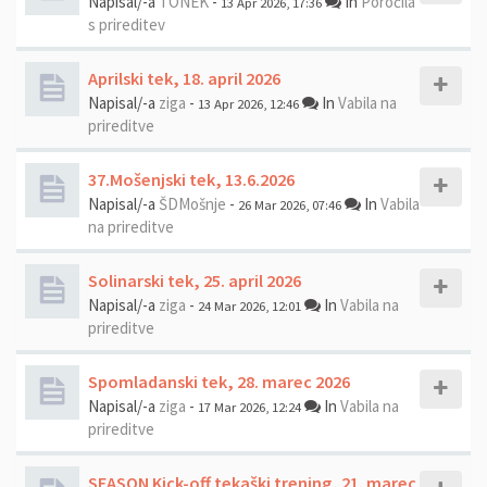
Napisal/-a
TONEK
-
In
Poročila
13 Apr 2026, 17:36
s prireditev
Aprilski tek, 18. april 2026
Napisal/-a
ziga
-
In
Vabila na
13 Apr 2026, 12:46
prireditve
37.Mošenjski tek, 13.6.2026
Napisal/-a
ŠDMošnje
-
In
Vabila
26 Mar 2026, 07:46
na prireditve
Solinarski tek, 25. april 2026
Napisal/-a
ziga
-
In
Vabila na
24 Mar 2026, 12:01
prireditve
Spomladanski tek, 28. marec 2026
Napisal/-a
ziga
-
In
Vabila na
17 Mar 2026, 12:24
prireditve
SEASON Kick-off tekaški trening, 21. marec