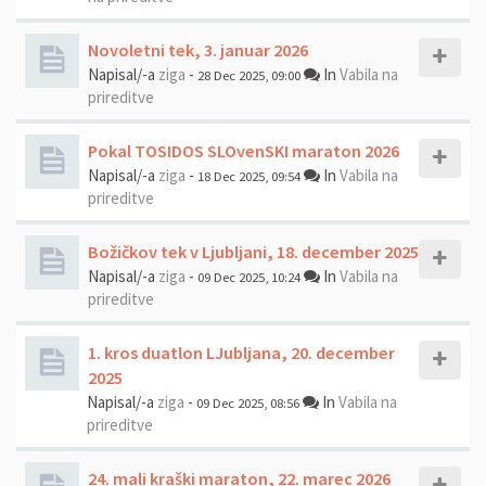
Novoletni tek, 3. januar 2026
Napisal/-a
ziga
-
In
Vabila na
28 Dec 2025, 09:00
prireditve
Pokal TOSIDOS SLOvenSKI maraton 2026
Napisal/-a
ziga
-
In
Vabila na
18 Dec 2025, 09:54
prireditve
Božičkov tek v Ljubljani, 18. december 2025
Napisal/-a
ziga
-
In
Vabila na
09 Dec 2025, 10:24
prireditve
1. kros duatlon LJubljana, 20. december
2025
Napisal/-a
ziga
-
In
Vabila na
09 Dec 2025, 08:56
prireditve
24. mali kraški maraton, 22. marec 2026