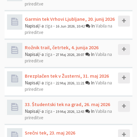
prireditve
Garmin tek Vrhovi Ljubljane, 20. junij 2026
Napisal/-a
ziga
-
In
Vabila na
16 Jun 2026, 10:42
prireditve
Rožnik trail, četrtek, 4. junija 2026
Napisal/-a
ziga
-
In
Vabila na
27 Maj 2026, 20:07
prireditve
Brezplačen tek v Žusterni, 31. maj 2026
Napisal/-a
ziga
-
In
Vabila na
22 Maj 2026, 11:21
prireditve
33. Študentski tek na grad, 26. maj 2026
Napisal/-a
ziga
-
In
Vabila na
19 Maj 2026, 12:43
prireditve
Srečni tek, 23. maj 2026