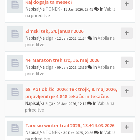
Kaj dogaja ta mesec?
Napisal/-a
TONEK
-
In
Vabila
15 Jan 2026, 17:45
na prireditve
Zimski tek, 24. januar 2026
Napisal/-a
ziga
-
In
Vabila na
12 Jan 2026, 11:34
prireditve
44. Maraton treh src, 16. maj 2026
Napisal/-a
ziga
-
In
Vabila na
09 Jan 2026, 13:36
prireditve
68. Pot ob žici 2026: Tek trojk, 9. maj 2026,
prijavljenih je 4.848 tekačic in tekačev.
Napisal/-a
ziga
-
In
Vabila na
08 Jan 2026, 12:14
prireditve
Tarvisio winter trail 2026, 13.+14.03.2026
Napisal/-a
TONEK
-
In
Vabila
30 Dec 2025, 20:56
na prireditve