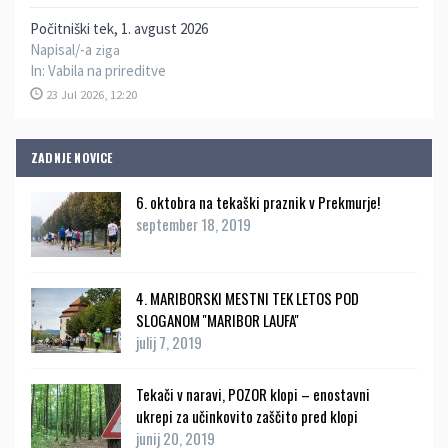
Počitniški tek, 1. avgust 2026
Napisal/-a
ziga
In:
Vabila na prireditve
23 Jul 2026, 12:20
ZADNJE NOVICE
6. oktobra na tekaški praznik v Prekmurje!
september 18, 2019
4. MARIBORSKI MESTNI TEK LETOS POD
SLOGANOM ''MARIBOR LAUFA''
julij 7, 2019
Tekači v naravi, POZOR klopi – enostavni
ukrepi za učinkovito zaščito pred klopi
junij 20, 2019