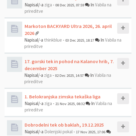
Napisal/-a
ziga
-
In
Vabila na
08 Dec 2025, 07:59
prireditve
Markoton BACKYARD Ultra 2026, 26. april
2026
Napisal/-a
thinkblue
-
In
Vabila na
03 Dec 2025, 18:17
prireditve
17. gorski tek in pohod na Kalanov hrib, 7.
december 2025
Napisal/-a
ziga
-
In
Vabila na
02 Dec 2025, 14:57
prireditve
1. Belokranjska zimska tekaška liga
Napisal/-a
ziga
-
In
Vabila na
21 Nov 2025, 08:32
prireditve
Dobrodelni tek ob baklah, 19.12.2025
Napisal/-a
Dolenjski pokal
-
17 Nov 2025, 17:06