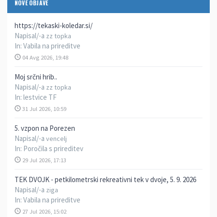
NOVE OBJAVE
https://tekaski-koledar.si/
Napisal/-a
zz topka
In:
Vabila na prireditve
04 Avg 2026, 19:48
Moj srčni hrib..
Napisal/-a
zz topka
In:
lestvice TF
31 Jul 2026, 10:59
5. vzpon na Porezen
Napisal/-a
vencelj
In:
Poročila s prireditev
29 Jul 2026, 17:13
TEK DVOJK - petkilometrski rekreativni tek v dvoje, 5. 9. 2026
Napisal/-a
ziga
In:
Vabila na prireditve
27 Jul 2026, 15:02