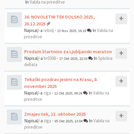
In
Vabila na prireditve
36. NOVOLETNI TEK DOLSKO 2025,
26.12.2025
Napisal/-a
rebolj
-
In
Vabila na
13 Nov 2025, 16:10
prireditve
Prodam štartnino za Ljubljanski maraton
Napisal/-a
br0306
-
In
Splošna
17 Okt 2025, 22:10
debata
Tekaški pozdrav jeseni na Krasu, 8.
november 2025
Napisal/-a
ziga
-
In
Vabila na
12 Okt 2025, 09:24
prireditve
Zmajev tek, 11. oktober 2025
Napisal/-a
ziga
-
In
Vabila na
05 Okt 2025, 13:04
prireditve