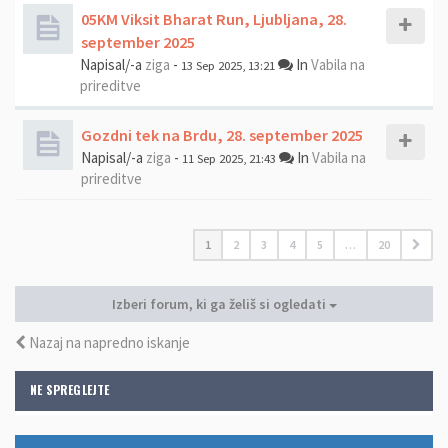
05KM Viksit Bharat Run, Ljubljana, 28.
september 2025
Napisal/-a
ziga
-
In
Vabila na
13 Sep 2025, 13:21
prireditve
Gozdni tek na Brdu, 28. september 2025
Napisal/-a
ziga
-
In
Vabila na
11 Sep 2025, 21:43
prireditve
1
2
3
4
5
…
20
Izberi forum, ki ga želiš si ogledati
Nazaj na napredno iskanje
NE SPREGLEJTE