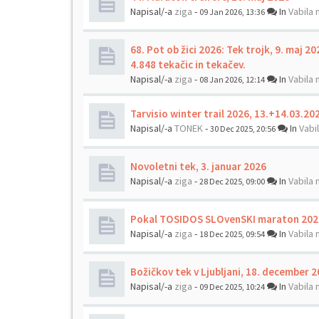
Napisal/-a
ziga
-
In
Vabila 
09 Jan 2026, 13:36
68. Pot ob žici 2026: Tek trojk, 9. maj 202
4.848 tekačic in tekačev.
Napisal/-a
ziga
-
In
Vabila 
08 Jan 2026, 12:14
Tarvisio winter trail 2026, 13.+14.03.20
Napisal/-a
TONEK
-
In
Vabi
30 Dec 2025, 20:56
Novoletni tek, 3. januar 2026
Napisal/-a
ziga
-
In
Vabila 
28 Dec 2025, 09:00
Pokal TOSIDOS SLOvenSKI maraton 202
Napisal/-a
ziga
-
In
Vabila 
18 Dec 2025, 09:54
Božičkov tek v Ljubljani, 18. december 
Napisal/-a
ziga
-
In
Vabila 
09 Dec 2025, 10:24