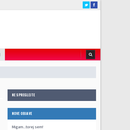
I
NE SPREGLEJTE
NOVE OBJAVE
Migam...torej sem!