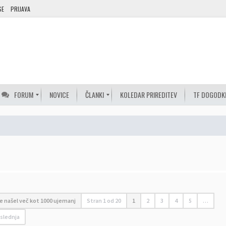
SE
PRIJAVA
FORUM
NOVICE
ČLANKI
KOLEDAR PRIREDITEV
TF DOGODK
 je našel več kot 1000 ujemanj
Stran
1
od
20
1
2
3
4
5
…
slednja