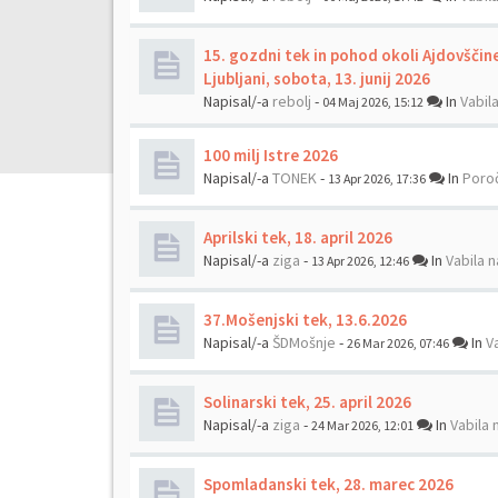
15. gozdni tek in pohod okoli Ajdovščin
Ljubljani, sobota, 13. junij 2026
Napisal/-a
rebolj
-
In
Vabil
04 Maj 2026, 15:12
100 milj Istre 2026
Napisal/-a
TONEK
-
In
Poroč
13 Apr 2026, 17:36
Aprilski tek, 18. april 2026
Napisal/-a
ziga
-
In
Vabila n
13 Apr 2026, 12:46
37.Mošenjski tek, 13.6.2026
Napisal/-a
ŠDMošnje
-
In
V
26 Mar 2026, 07:46
Solinarski tek, 25. april 2026
Napisal/-a
ziga
-
In
Vabila 
24 Mar 2026, 12:01
Spomladanski tek, 28. marec 2026