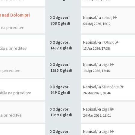
e nad Dolom pri
Napisal/-a
rebolj
0 Odgovori
808 Ogledi
04 Maj 2026, 15:12
a na prireditve
Napisal/-a
TONEK
0 Odgovori
ila s prireditev
1437 Ogledi
13 Apr 2026, 17:36
Napisal/-a
ziga
0 Odgovori
a prireditve
1625 Ogledi
13 Apr 2026, 12:46
Napisal/-a
ŠDMošnje
0 Odgovori
abila na prireditve
949 Ogledi
26 Mar 2026, 07:46
Napisal/-a
ziga
0 Odgovori
na prireditve
1059 Ogledi
24 Mar 2026, 12:01
Napisal/-a
ziga
0 Odgovori