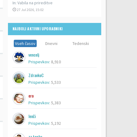
In:
Vabila na prireditve
27 Jul 2026, 15:02
NAJBOLJ AKTIVNI UPORABNIKI
Vseh časov
Dnevni
Tedenski
vencelj
Prispevkov:
8,910
ZdravkoC
Prispevkov:
5,533
ero
Prispevkov:
5,383
lenči
Prispevkov:
5,192
zz topka