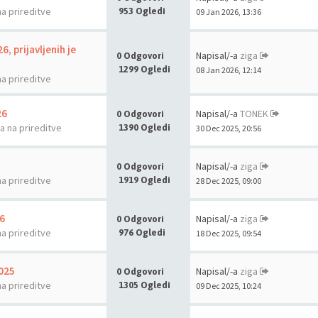
na prireditve
953 Ogledi
09 Jan 2026, 13:36
6, prijavljenih je
Napisal/-a
ziga
0 Odgovori
1299 Ogledi
08 Jan 2026, 12:14
na prireditve
26
Napisal/-a
TONEK
0 Odgovori
la na prireditve
1390 Ogledi
30 Dec 2025, 20:56
Napisal/-a
ziga
0 Odgovori
na prireditve
1919 Ogledi
28 Dec 2025, 09:00
6
Napisal/-a
ziga
0 Odgovori
na prireditve
976 Ogledi
18 Dec 2025, 09:54
2025
Napisal/-a
ziga
0 Odgovori
na prireditve
1305 Ogledi
09 Dec 2025, 10:24