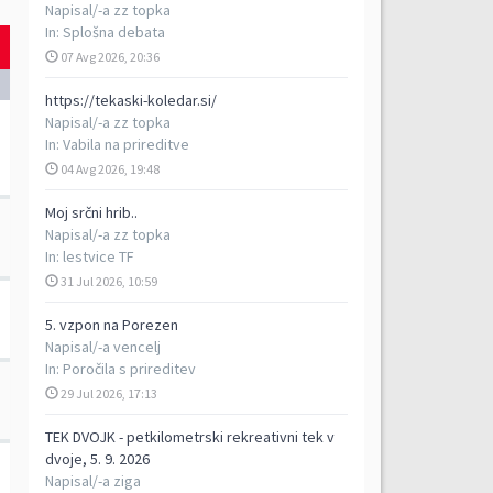
Napisal/-a
zz topka
In:
Splošna debata
07 Avg 2026, 20:36
https://tekaski-koledar.si/
Napisal/-a
zz topka
In:
Vabila na prireditve
04 Avg 2026, 19:48
Moj srčni hrib..
Napisal/-a
zz topka
In:
lestvice TF
31 Jul 2026, 10:59
5. vzpon na Porezen
Napisal/-a
vencelj
In:
Poročila s prireditev
29 Jul 2026, 17:13
TEK DVOJK - petkilometrski rekreativni tek v
dvoje, 5. 9. 2026
Napisal/-a
ziga