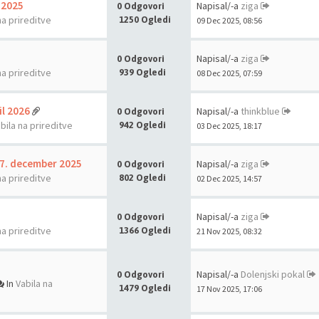
 2025
Napisal/-a
ziga
0 Odgovori
na prireditve
1250 Ogledi
09 Dec 2025, 08:56
Napisal/-a
ziga
0 Odgovori
na prireditve
939 Ogledi
08 Dec 2025, 07:59
il 2026
Napisal/-a
thinkblue
0 Odgovori
bila na prireditve
942 Ogledi
03 Dec 2025, 18:17
, 7. december 2025
Napisal/-a
ziga
0 Odgovori
na prireditve
802 Ogledi
02 Dec 2025, 14:57
Napisal/-a
ziga
0 Odgovori
na prireditve
1366 Ogledi
21 Nov 2025, 08:32
Napisal/-a
Dolenjski pokal
0 Odgovori
In
Vabila na
1479 Ogledi
17 Nov 2025, 17:06