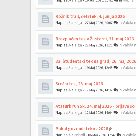
Napisal/-a
ziga
-
In
Vabila 
16 Jun 2026, 10:42
Rožnik trail, četrtek, 4. junija 2026
Napisal/-a
ziga
-
In
Vabila 
27 Maj 2026, 20:07
Brezplačen tek v Žusterni, 31. maj 2026
Napisal/-a
ziga
-
In
Vabila 
22 Maj 2026, 11:21
33. Študentski tek na grad, 26. maj 202
Napisal/-a
ziga
-
In
Vabila 
19 Maj 2026, 12:43
Srečni tek, 23. maj 2026
Napisal/-a
ziga
-
In
Vabila 
12 Maj 2026, 14:37
Ataturk run 5k, 24. maj 2026 - prijave so
Napisal/-a
ziga
-
In
Vabila 
12 Maj 2026, 14:04
Pokal gozdnih tekov 2026
Napisal/-a
rebolj
-
In
Vabil
06 Maj 2026, 17:42