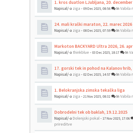
1. kros duatlon LJubljana, 20. december
Napisal/-a
ziga
-
In
Vabila 
09 Dec 2025, 08:56
24. mali kraški maraton, 22. marec 2026
Napisal/-a
ziga
-
In
Vabila 
08 Dec 2025, 07:59
Markoton BACKYARD Ultra 2026, 26. apr
Napisal/-a
thinkblue
-
In
Va
03 Dec 2025, 18:17
17. gorski tek in pohod na Kalanov hrib
Napisal/-a
ziga
-
In
Vabila 
02 Dec 2025, 14:57
1. Belokranjska zimska tekaška liga
Napisal/-a
ziga
-
In
Vabila 
21 Nov 2025, 08:32
Dobrodelni tek ob baklah, 19.12.2025
Napisal/-a
Dolenjski pokal
-
17 Nov 2025, 17:06
prireditve