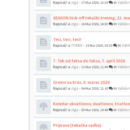
Napisal/-a
ziga
-
In
Vabila 
17 Mar 2026, 12:24
SEASON Kick-off tekaški trening, 21. ma
Napisal/-a
ziga
-
In
Vabila 
16 Mar 2026, 14:02
Teci, teci, teci!
Napisal/-a
TONEK
-
In
Vabi
15 Mar 2026, 20:30
7. Tek od faksa do faksa, 7. april 2026
Napisal/-a
ziga
-
In
Vabila 
11 Mar 2026, 11:44
Gremo na Kras, 8. marec 2026
Napisal/-a
ziga
-
In
Vabila 
04 Mar 2026, 12:10
Koledar akvatlonov, duatlonov, triatlo
Napisal/-a
ziga
-
In
Vabila 
03 Mar 2026, 14:48
Priprave (tekaška vadba)