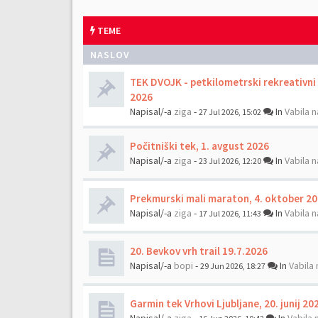
TEME
NASLOV
TEK DVOJK - petkilometrski rekreativni t
2026
Napisal/-a
ziga
-
In
Vabila n
27 Jul 2026, 15:02
Počitniški tek, 1. avgust 2026
Napisal/-a
ziga
-
In
Vabila n
23 Jul 2026, 12:20
Prekmurski mali maraton, 4. oktober 2
Napisal/-a
ziga
-
In
Vabila n
17 Jul 2026, 11:43
20. Bevkov vrh trail 19.7.2026
Napisal/-a
bopi
-
In
Vabila 
29 Jun 2026, 18:27
Garmin tek Vrhovi Ljubljane, 20. junij 20