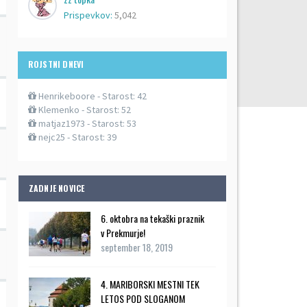
Prispevkov:
5,042
ROJSTNI DNEVI
Henrikeboore
- Starost: 42
Klemenko
- Starost: 52
matjaz1973
- Starost: 53
nejc25
- Starost: 39
ZADNJE NOVICE
6. oktobra na tekaški praznik
v Prekmurje!
september 18, 2019
4. MARIBORSKI MESTNI TEK
LETOS POD SLOGANOM