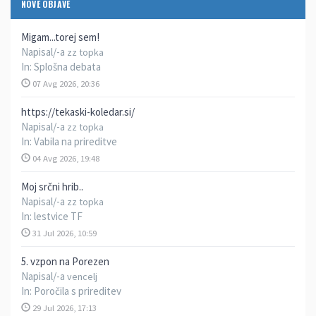
NOVE OBJAVE
Migam...torej sem!
Napisal/-a
zz topka
In:
Splošna debata
07 Avg 2026, 20:36
https://tekaski-koledar.si/
Napisal/-a
zz topka
In:
Vabila na prireditve
04 Avg 2026, 19:48
Moj srčni hrib..
Napisal/-a
zz topka
In:
lestvice TF
31 Jul 2026, 10:59
5. vzpon na Porezen
Napisal/-a
vencelj
In:
Poročila s prireditev
29 Jul 2026, 17:13