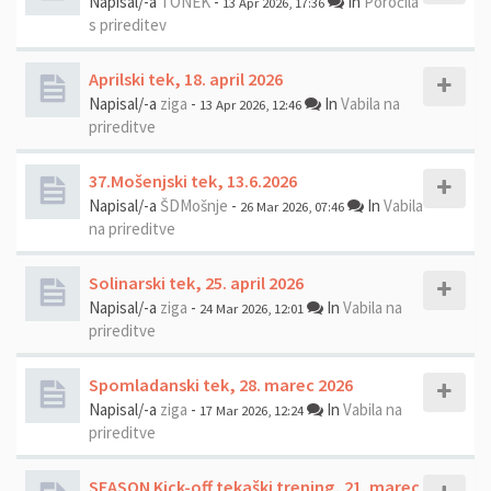
Napisal/-a
TONEK
-
In
Poročila
13 Apr 2026, 17:36
s prireditev
Aprilski tek, 18. april 2026
Napisal/-a
ziga
-
In
Vabila na
13 Apr 2026, 12:46
prireditve
37.Mošenjski tek, 13.6.2026
Napisal/-a
ŠDMošnje
-
In
Vabila
26 Mar 2026, 07:46
na prireditve
Solinarski tek, 25. april 2026
Napisal/-a
ziga
-
In
Vabila na
24 Mar 2026, 12:01
prireditve
Spomladanski tek, 28. marec 2026
Napisal/-a
ziga
-
In
Vabila na
17 Mar 2026, 12:24
prireditve
SEASON Kick-off tekaški trening, 21. marec