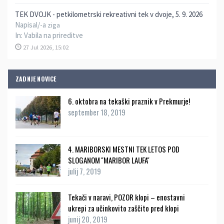
TEK DVOJK - petkilometrski rekreativni tek v dvoje, 5. 9. 2026
Napisal/-a
ziga
In:
Vabila na prireditve
27 Jul 2026, 15:02
ZADNJE NOVICE
6. oktobra na tekaški praznik v Prekmurje!
september 18, 2019
4. MARIBORSKI MESTNI TEK LETOS POD
SLOGANOM ''MARIBOR LAUFA''
julij 7, 2019
Tekači v naravi, POZOR klopi – enostavni
ukrepi za učinkovito zaščito pred klopi
junij 20, 2019