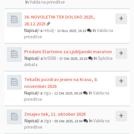
In
Vabila na prireditve
36. NOVOLETNI TEK DOLSKO 2025,
26.12.2025
Napisal/-a
rebolj
-
In
Vabila na
13 Nov 2025, 16:10
prireditve
Prodam štartnino za Ljubljanski maraton
Napisal/-a
br0306
-
In
Splošna
17 Okt 2025, 22:10
debata
Tekaški pozdrav jeseni na Krasu, 8.
november 2025
Napisal/-a
ziga
-
In
Vabila na
12 Okt 2025, 09:24
prireditve
Zmajev tek, 11. oktober 2025
Napisal/-a
ziga
-
In
Vabila na
05 Okt 2025, 13:04
prireditve