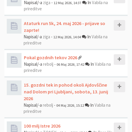
Napisal/-a
ziga
-
In
Vabila na
12 Maj 2026, 14:37
prireditve
Ataturk run 5k, 24. maj 2026 - prijave so
zaprte!
Napisal/-a
ziga
-
In
Vabila na
12 Maj 2026, 14:04
prireditve
Pokal gozdnih tekov 2026
Napisal/-a
rebolj
-
In
Vabila na
06 Maj 2026, 17:42
prireditve
15. gozdni tek in pohod okoli Ajdovščine
nad Dolom pri Ljubljani, sobota, 13. junij
2026
Napisal/-a
rebolj
-
In
Vabila na
04 Maj 2026, 15:12
prireditve
100 milj Istre 2026