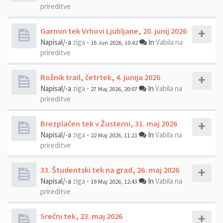
prireditve
Garmin tek Vrhovi Ljubljane, 20. junij 2026
Napisal/-a
ziga
-
In
Vabila na
16 Jun 2026, 10:42
prireditve
Rožnik trail, četrtek, 4. junija 2026
Napisal/-a
ziga
-
In
Vabila na
27 Maj 2026, 20:07
prireditve
Brezplačen tek v Žusterni, 31. maj 2026
Napisal/-a
ziga
-
In
Vabila na
22 Maj 2026, 11:21
prireditve
33. Študentski tek na grad, 26. maj 2026
Napisal/-a
ziga
-
In
Vabila na
19 Maj 2026, 12:43
prireditve
Srečni tek, 23. maj 2026