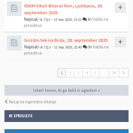
05KM Viksit Bharat Run, Ljubljana, 28.
september 2025
Napisal/-a
ziga
-
In
Vabila na
13 Sep 2025, 13:21
prireditve
Gozdni tek na Brdu, 28. september 2025
Napisal/-a
ziga
-
In
Vabila na
11 Sep 2025, 21:43
prireditve
1
2
3
4
5
…
20
Izberi forum, ki ga želiš si ogledati
Nazaj na napredno iskanje
NE SPREGLEJTE