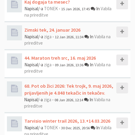
Kaj dogaja ta mesec?
Napisal/-a
TONEK
-
In
Vabila
15 Jan 2026, 17:45
na prireditve
Zimski tek, 24. januar 2026
Napisal/-a
ziga
-
In
Vabila na
12 Jan 2026, 11:34
prireditve
44. Maraton treh src, 16. maj 2026
Napisal/-a
ziga
-
In
Vabila na
09 Jan 2026, 13:36
prireditve
68. Pot ob žici 2026: Tek trojk, 9. maj 2026,
prijavljenih je 4.848 tekačic in tekačev.
Napisal/-a
ziga
-
In
Vabila na
08 Jan 2026, 12:14
prireditve
Tarvisio winter trail 2026, 13.+14.03.2026
Napisal/-a
TONEK
-
In
Vabila
30 Dec 2025, 20:56
na prireditve