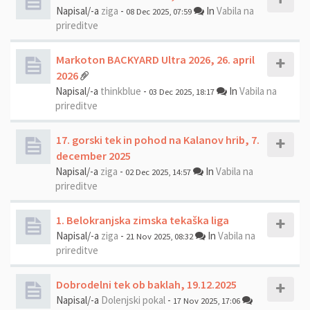
Napisal/-a
ziga
-
In
Vabila na
08 Dec 2025, 07:59
prireditve
Markoton BACKYARD Ultra 2026, 26. april
2026
Napisal/-a
thinkblue
-
In
Vabila na
03 Dec 2025, 18:17
prireditve
17. gorski tek in pohod na Kalanov hrib, 7.
december 2025
Napisal/-a
ziga
-
In
Vabila na
02 Dec 2025, 14:57
prireditve
1. Belokranjska zimska tekaška liga
Napisal/-a
ziga
-
In
Vabila na
21 Nov 2025, 08:32
prireditve
Dobrodelni tek ob baklah, 19.12.2025
Napisal/-a
Dolenjski pokal
-
17 Nov 2025, 17:06