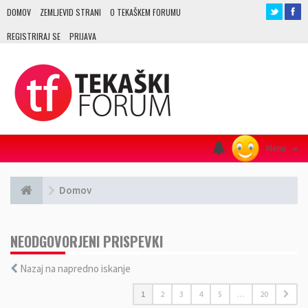
DOMOV
ZEMLJEVID STRANI
O TEKAŠKEM FORUMU
REGISTRIRAJ SE
PRIJAVA
Menu
≡
Domov
NEODGOVORJENI PRISPEVKI
Nazaj na napredno iskanje
1
2
3
4
5
…
20