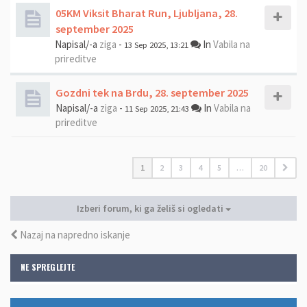
05KM Viksit Bharat Run, Ljubljana, 28.
september 2025
Napisal/-a
ziga
-
In
Vabila na
13 Sep 2025, 13:21
prireditve
Gozdni tek na Brdu, 28. september 2025
Napisal/-a
ziga
-
In
Vabila na
11 Sep 2025, 21:43
prireditve
1
2
3
4
5
…
20
Izberi forum, ki ga želiš si ogledati
Nazaj na napredno iskanje
NE SPREGLEJTE