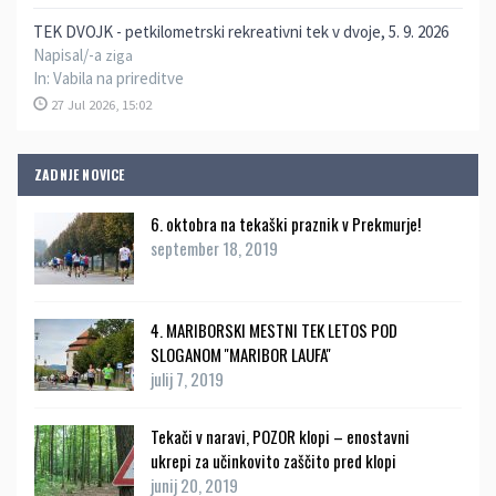
TEK DVOJK - petkilometrski rekreativni tek v dvoje, 5. 9. 2026
Napisal/-a
ziga
In:
Vabila na prireditve
27 Jul 2026, 15:02
ZADNJE NOVICE
6. oktobra na tekaški praznik v Prekmurje!
september 18, 2019
4. MARIBORSKI MESTNI TEK LETOS POD
SLOGANOM ''MARIBOR LAUFA''
julij 7, 2019
Tekači v naravi, POZOR klopi – enostavni
ukrepi za učinkovito zaščito pred klopi
junij 20, 2019