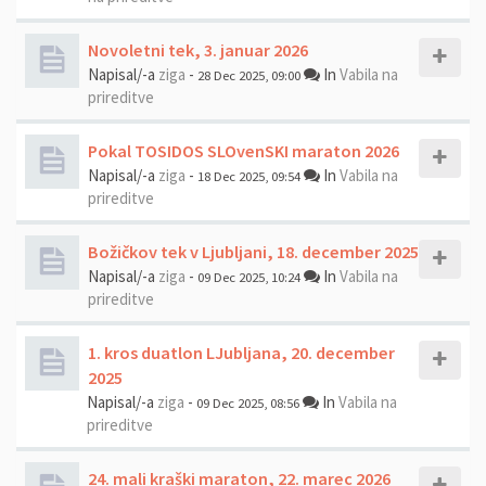
Novoletni tek, 3. januar 2026
Napisal/-a
ziga
-
In
Vabila na
28 Dec 2025, 09:00
prireditve
Pokal TOSIDOS SLOvenSKI maraton 2026
Napisal/-a
ziga
-
In
Vabila na
18 Dec 2025, 09:54
prireditve
Božičkov tek v Ljubljani, 18. december 2025
Napisal/-a
ziga
-
In
Vabila na
09 Dec 2025, 10:24
prireditve
1. kros duatlon LJubljana, 20. december
2025
Napisal/-a
ziga
-
In
Vabila na
09 Dec 2025, 08:56
prireditve
24. mali kraški maraton, 22. marec 2026