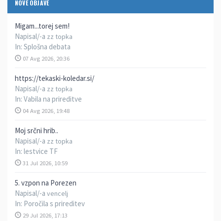
NOVE OBJAVE
Migam...torej sem!
Napisal/-a
zz topka
In:
Splošna debata
07 Avg 2026, 20:36
https://tekaski-koledar.si/
Napisal/-a
zz topka
In:
Vabila na prireditve
04 Avg 2026, 19:48
Moj srčni hrib..
Napisal/-a
zz topka
In:
lestvice TF
31 Jul 2026, 10:59
5. vzpon na Porezen
Napisal/-a
vencelj
In:
Poročila s prireditev
29 Jul 2026, 17:13