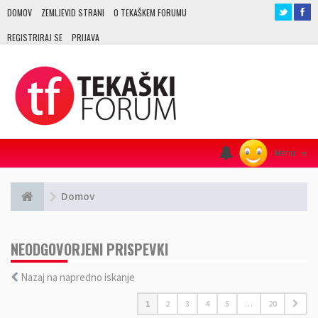
DOMOV
ZEMLJEVID STRANI
O TEKAŠKEM FORUMU
REGISTRIRAJ SE
PRIJAVA
Menu
≡
Domov
NEODGOVORJENI PRISPEVKI
Nazaj na napredno iskanje
1
2
3
4
5
…
20