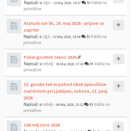
Napisal/-a
ziga
-
In
Vabila na
12 Maj 2026, 14:37
prireditve
Ataturk run 5k, 24. maj 2026 - prijave so
zaprte!
Napisal/-a
ziga
-
In
Vabila na
12 Maj 2026, 14:04
prireditve
Pokal gozdnih tekov 2026
Napisal/-a
rebolj
-
In
Vabila na
06 Maj 2026, 17:42
prireditve
15. gozdni tek in pohod okoli Ajdovščine
nad Dolom pri Ljubljani, sobota, 13. junij
2026
Napisal/-a
rebolj
-
In
Vabila na
04 Maj 2026, 15:12
prireditve
100 milj Istre 2026