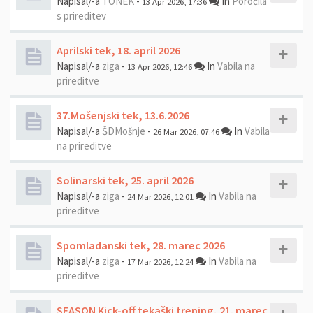
Napisal/-a
TONEK
-
In
Poročila
13 Apr 2026, 17:36
s prireditev
Aprilski tek, 18. april 2026
Napisal/-a
ziga
-
In
Vabila na
13 Apr 2026, 12:46
prireditve
37.Mošenjski tek, 13.6.2026
Napisal/-a
ŠDMošnje
-
In
Vabila
26 Mar 2026, 07:46
na prireditve
Solinarski tek, 25. april 2026
Napisal/-a
ziga
-
In
Vabila na
24 Mar 2026, 12:01
prireditve
Spomladanski tek, 28. marec 2026
Napisal/-a
ziga
-
In
Vabila na
17 Mar 2026, 12:24
prireditve
SEASON Kick-off tekaški trening, 21. marec