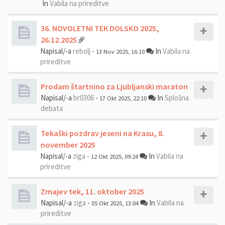
In
Vabila na prireditve
36. NOVOLETNI TEK DOLSKO 2025,
26.12.2025
Napisal/-a
rebolj
-
In
Vabila na
13 Nov 2025, 16:10
prireditve
Prodam štartnino za Ljubljanski maraton
Napisal/-a
br0306
-
In
Splošna
17 Okt 2025, 22:10
debata
Tekaški pozdrav jeseni na Krasu, 8.
november 2025
Napisal/-a
ziga
-
In
Vabila na
12 Okt 2025, 09:24
prireditve
Zmajev tek, 11. oktober 2025
Napisal/-a
ziga
-
In
Vabila na
05 Okt 2025, 13:04
prireditve