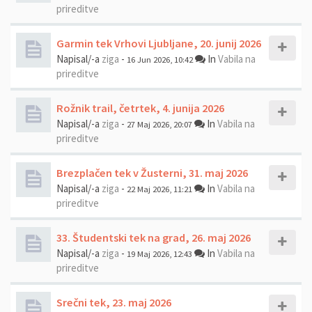
prireditve
Garmin tek Vrhovi Ljubljane, 20. junij 2026
Napisal/-a
ziga
-
In
Vabila na
16 Jun 2026, 10:42
prireditve
Rožnik trail, četrtek, 4. junija 2026
Napisal/-a
ziga
-
In
Vabila na
27 Maj 2026, 20:07
prireditve
Brezplačen tek v Žusterni, 31. maj 2026
Napisal/-a
ziga
-
In
Vabila na
22 Maj 2026, 11:21
prireditve
33. Študentski tek na grad, 26. maj 2026
Napisal/-a
ziga
-
In
Vabila na
19 Maj 2026, 12:43
prireditve
Srečni tek, 23. maj 2026