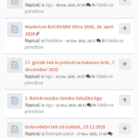
Napisal/-a
ziga
-
In
Vabila na
08 Dec 2025, 07:59
prireditve
Markoton BACKYARD Ultra 2026, 26. april
2026
Napisal/-a
thinkblue
-
In
Vabila na
03 Dec 2025, 18:17
prireditve
17. gorski tek in pohod na Kalanov hrib, 7.
december 2025
Napisal/-a
ziga
-
In
Vabila na
02 Dec 2025, 14:57
prireditve
1. Belokranjska zimska tekaška liga
Napisal/-a
ziga
-
In
Vabila na
21 Nov 2025, 08:32
prireditve
Dobrodelni tek ob baklah, 19.12.2025
Napisal/-a
Dolenjski pokal
-
17 Nov 2025, 17:06