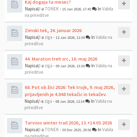
Kaj dogaja ta mesec?
Napisal/-a
TONEK
-
In
Vabila
15 Jan 2026, 17:45
na prireditve
Zimski tek, 24. januar 2026
Napisal/-a
ziga
-
In
Vabila na
12 Jan 2026, 11:34
prireditve
44. Maraton treh src, 16. maj 2026
Napisal/-a
ziga
-
In
Vabila na
09 Jan 2026, 13:36
prireditve
68. Pot ob žici 2026: Tek trojk, 9. maj 2026,
prijavljenih je 4.848 tekačic in tekačev.
Napisal/-a
ziga
-
In
Vabila na
08 Jan 2026, 12:14
prireditve
Tarvisio winter trail 2026, 13.+14.03.2026
Napisal/-a
TONEK
-
In
Vabila
30 Dec 2025, 20:56
na prireditve