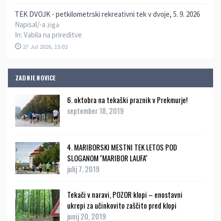
TEK DVOJK - petkilometrski rekreativni tek v dvoje, 5. 9. 2026
Napisal/-a
ziga
In:
Vabila na prireditve
27 Jul 2026, 15:02
ZADNJE NOVICE
6. oktobra na tekaški praznik v Prekmurje!
september 18, 2019
4. MARIBORSKI MESTNI TEK LETOS POD
SLOGANOM ''MARIBOR LAUFA''
julij 7, 2019
Tekači v naravi, POZOR klopi – enostavni
ukrepi za učinkovito zaščito pred klopi
junij 20, 2019