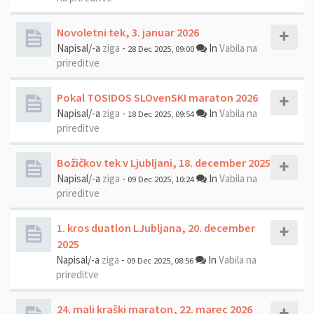
Novoletni tek, 3. januar 2026
Napisal/-a
ziga
-
In
Vabila na
28 Dec 2025, 09:00
prireditve
Pokal TOSIDOS SLOvenSKI maraton 2026
Napisal/-a
ziga
-
In
Vabila na
18 Dec 2025, 09:54
prireditve
Božičkov tek v Ljubljani, 18. december 2025
Napisal/-a
ziga
-
In
Vabila na
09 Dec 2025, 10:24
prireditve
1. kros duatlon LJubljana, 20. december
2025
Napisal/-a
ziga
-
In
Vabila na
09 Dec 2025, 08:56
prireditve
24. mali kraški maraton, 22. marec 2026