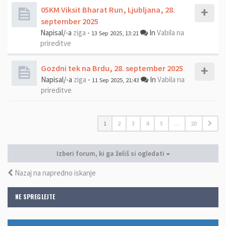
05KM Viksit Bharat Run, Ljubljana, 28.
september 2025
Napisal/-a
ziga
-
In
Vabila na
13 Sep 2025, 13:21
prireditve
Gozdni tek na Brdu, 28. september 2025
Napisal/-a
ziga
-
In
Vabila na
11 Sep 2025, 21:43
prireditve
1
2
3
4
5
…
20
Izberi forum, ki ga želiš si ogledati
Nazaj na napredno iskanje
NE SPREGLEJTE