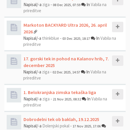
Napisal/-a
ziga
-
In
Vabila na
08 Dec 2025, 07:59
prireditve
Markoton BACKYARD Ultra 2026, 26. april
2026
Napisal/-a
thinkblue
-
In
Vabila na
03 Dec 2025, 18:17
prireditve
17. gorski tek in pohod na Kalanov hrib, 7.
december 2025
Napisal/-a
ziga
-
In
Vabila na
02 Dec 2025, 14:57
prireditve
1. Belokranjska zimska tekaška liga
Napisal/-a
ziga
-
In
Vabila na
21 Nov 2025, 08:32
prireditve
Dobrodelni tek ob baklah, 19.12.2025
Napisal/-a
Dolenjski pokal
-
17 Nov 2025, 17:06