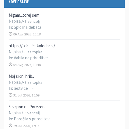
NOVE OBJAVE
Migam...torej sem!
Napisal/-a
vencelj
In:
Splošna debata
06 Avg 2026, 16:18
https://tekaski-koledar.si/
Napisal/-a
zz topka
In:
Vabila na prireditve
04 Avg 2026, 19:48
Moj srčni hrib..
Napisal/-a
zz topka
In:
lestvice TF
31 Jul 2026, 10:59
5. vzpon na Porezen
Napisal/-a
vencelj
In:
Poročila s prireditev
29 Jul 2026, 17:13