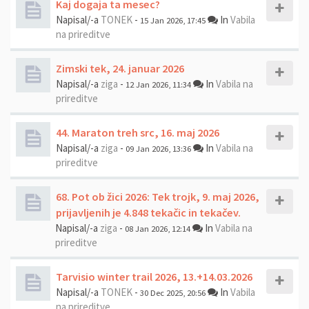
Kaj dogaja ta mesec?
Napisal/-a
TONEK
-
In
Vabila
15 Jan 2026, 17:45
na prireditve
Zimski tek, 24. januar 2026
Napisal/-a
ziga
-
In
Vabila na
12 Jan 2026, 11:34
prireditve
44. Maraton treh src, 16. maj 2026
Napisal/-a
ziga
-
In
Vabila na
09 Jan 2026, 13:36
prireditve
68. Pot ob žici 2026: Tek trojk, 9. maj 2026,
prijavljenih je 4.848 tekačic in tekačev.
Napisal/-a
ziga
-
In
Vabila na
08 Jan 2026, 12:14
prireditve
Tarvisio winter trail 2026, 13.+14.03.2026
Napisal/-a
TONEK
-
In
Vabila
30 Dec 2025, 20:56
na prireditve