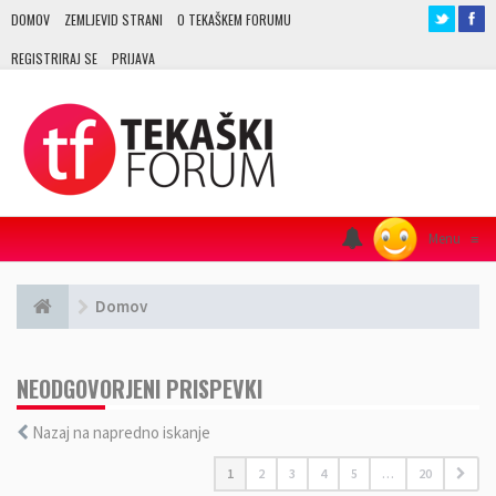
DOMOV
ZEMLJEVID STRANI
O TEKAŠKEM FORUMU
REGISTRIRAJ SE
PRIJAVA
Menu
≡
Domov
NEODGOVORJENI PRISPEVKI
Nazaj na napredno iskanje
1
2
3
4
5
…
20