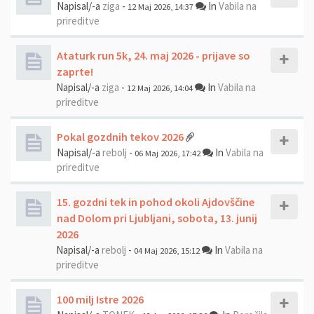
Napisal/-a
ziga
-
In
Vabila na
12 Maj 2026, 14:37
prireditve
Ataturk run 5k, 24. maj 2026 - prijave so
zaprte!
Napisal/-a
ziga
-
In
Vabila na
12 Maj 2026, 14:04
prireditve
Pokal gozdnih tekov 2026
Napisal/-a
rebolj
-
In
Vabila na
06 Maj 2026, 17:42
prireditve
15. gozdni tek in pohod okoli Ajdovščine
nad Dolom pri Ljubljani, sobota, 13. junij
2026
Napisal/-a
rebolj
-
In
Vabila na
04 Maj 2026, 15:12
prireditve
100 milj Istre 2026