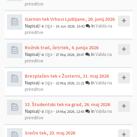
prireditve
Garmin tek Vrhovi Ljubljane, 20. junij 2026
Napisal/-a
ziga
-
In
Vabila na
16 Jun 2026, 10:42
prireditve
Rožnik trail, četrtek, 4. junija 2026
Napisal/-a
ziga
-
In
Vabila na
27 Maj 2026, 20:07
prireditve
Brezplačen tek v Žusterni, 31. maj 2026
Napisal/-a
ziga
-
In
Vabila na
22 Maj 2026, 11:21
prireditve
33. Študentski tek na grad, 26. maj 2026
Napisal/-a
ziga
-
In
Vabila na
19 Maj 2026, 12:43
prireditve
Srečni tek, 23. maj 2026