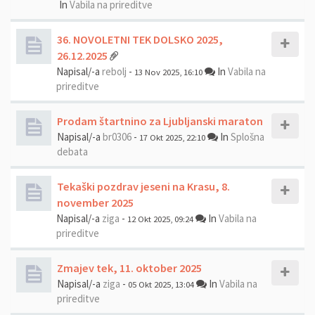
In
Vabila na prireditve
36. NOVOLETNI TEK DOLSKO 2025,
26.12.2025
Napisal/-a
rebolj
-
In
Vabila na
13 Nov 2025, 16:10
prireditve
Prodam štartnino za Ljubljanski maraton
Napisal/-a
br0306
-
In
Splošna
17 Okt 2025, 22:10
debata
Tekaški pozdrav jeseni na Krasu, 8.
november 2025
Napisal/-a
ziga
-
In
Vabila na
12 Okt 2025, 09:24
prireditve
Zmajev tek, 11. oktober 2025
Napisal/-a
ziga
-
In
Vabila na
05 Okt 2025, 13:04
prireditve