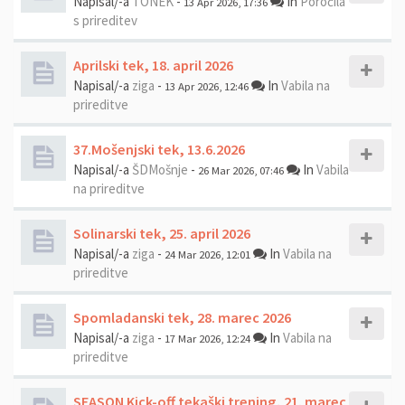
Napisal/-a
TONEK
-
In
Poročila
13 Apr 2026, 17:36
s prireditev
Aprilski tek, 18. april 2026
Napisal/-a
ziga
-
In
Vabila na
13 Apr 2026, 12:46
prireditve
37.Mošenjski tek, 13.6.2026
Napisal/-a
ŠDMošnje
-
In
Vabila
26 Mar 2026, 07:46
na prireditve
Solinarski tek, 25. april 2026
Napisal/-a
ziga
-
In
Vabila na
24 Mar 2026, 12:01
prireditve
Spomladanski tek, 28. marec 2026
Napisal/-a
ziga
-
In
Vabila na
17 Mar 2026, 12:24
prireditve
SEASON Kick-off tekaški trening, 21. marec