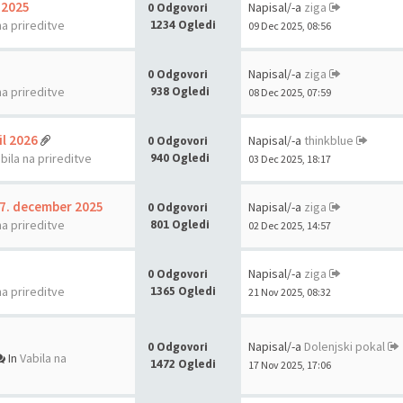
 2025
Napisal/-a
ziga
0 Odgovori
na prireditve
1234 Ogledi
09 Dec 2025, 08:56
Napisal/-a
ziga
0 Odgovori
na prireditve
938 Ogledi
08 Dec 2025, 07:59
il 2026
Napisal/-a
thinkblue
0 Odgovori
bila na prireditve
940 Ogledi
03 Dec 2025, 18:17
, 7. december 2025
Napisal/-a
ziga
0 Odgovori
na prireditve
801 Ogledi
02 Dec 2025, 14:57
Napisal/-a
ziga
0 Odgovori
na prireditve
1365 Ogledi
21 Nov 2025, 08:32
Napisal/-a
Dolenjski pokal
0 Odgovori
In
Vabila na
1472 Ogledi
17 Nov 2025, 17:06