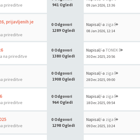
na prireditve
941 Ogledi
09 Jan 2026, 13:36
6, prijavljenih je
Napisal/-a
ziga
0 Odgovori
1289 Ogledi
08 Jan 2026, 12:14
na prireditve
26
Napisal/-a
TONEK
0 Odgovori
la na prireditve
1380 Ogledi
30 Dec 2025, 20:56
Napisal/-a
ziga
0 Odgovori
na prireditve
1908 Ogledi
28 Dec 2025, 09:00
6
Napisal/-a
ziga
0 Odgovori
na prireditve
964 Ogledi
18 Dec 2025, 09:54
2025
Napisal/-a
ziga
0 Odgovori
na prireditve
1298 Ogledi
09 Dec 2025, 10:24