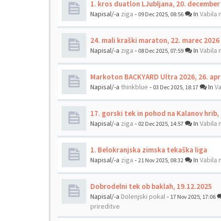
1. kros duatlon LJubljana, 20. december
Napisal/-a
ziga
-
In
Vabila 
09 Dec 2025, 08:56
24. mali kraški maraton, 22. marec 2026
Napisal/-a
ziga
-
In
Vabila 
08 Dec 2025, 07:59
Markoton BACKYARD Ultra 2026, 26. apr
Napisal/-a
thinkblue
-
In
Va
03 Dec 2025, 18:17
17. gorski tek in pohod na Kalanov hrib
Napisal/-a
ziga
-
In
Vabila 
02 Dec 2025, 14:57
1. Belokranjska zimska tekaška liga
Napisal/-a
ziga
-
In
Vabila 
21 Nov 2025, 08:32
Dobrodelni tek ob baklah, 19.12.2025
Napisal/-a
Dolenjski pokal
-
17 Nov 2025, 17:06
prireditve