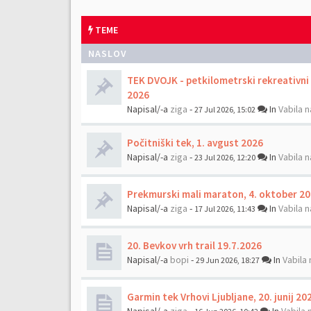
TEME
NASLOV
TEK DVOJK - petkilometrski rekreativni t
2026
Napisal/-a
ziga
-
In
Vabila n
27 Jul 2026, 15:02
Počitniški tek, 1. avgust 2026
Napisal/-a
ziga
-
In
Vabila n
23 Jul 2026, 12:20
Prekmurski mali maraton, 4. oktober 2
Napisal/-a
ziga
-
In
Vabila n
17 Jul 2026, 11:43
20. Bevkov vrh trail 19.7.2026
Napisal/-a
bopi
-
In
Vabila 
29 Jun 2026, 18:27
Garmin tek Vrhovi Ljubljane, 20. junij 20