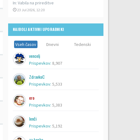
In:
Vabila na prireditve
23 Jul 2026, 12:20
NAJBOLJ AKTIVNI UPORABNIKI
Vseh časov
Dnevni
Tedenski
vencelj
Prispevkov:
8,907
ZdravkoC
Prispevkov:
5,533
ero
Prispevkov:
5,383
lenči
Prispevkov:
5,192
zz topka