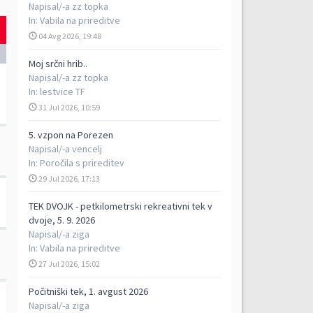
Napisal/-a
zz topka
In:
Vabila na prireditve
04 Avg 2026, 19:48
Moj srčni hrib..
Napisal/-a
zz topka
In:
lestvice TF
31 Jul 2026, 10:59
5. vzpon na Porezen
Napisal/-a
vencelj
In:
Poročila s prireditev
29 Jul 2026, 17:13
TEK DVOJK - petkilometrski rekreativni tek v
dvoje, 5. 9. 2026
Napisal/-a
ziga
In:
Vabila na prireditve
27 Jul 2026, 15:02
Počitniški tek, 1. avgust 2026
Napisal/-a
ziga