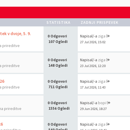
STATISTIKA
ZADNJI PRISPEVEK
ek v dvoje, 5. 9.
Napisal/-a
ziga
0 Odgovori
107 Ogledi
27 Jul 2026, 15:02
a prireditve
Napisal/-a
ziga
0 Odgovori
a prireditve
148 Ogledi
23 Jul 2026, 12:20
026
Napisal/-a
ziga
0 Odgovori
a prireditve
711 Ogledi
17 Jul 2026, 11:43
Napisal/-a
bopi
0 Odgovori
na prireditve
1556 Ogledi
29 Jun 2026, 18:27
26
Napisal/-a
ziga
0 Odgovori
540 Ogledi