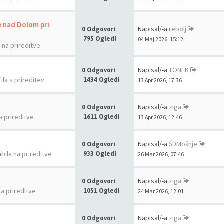
e nad Dolom pri
Napisal/-a
rebolj
0 Odgovori
795 Ogledi
04 Maj 2026, 15:12
a na prireditve
Napisal/-a
TONEK
0 Odgovori
ila s prireditev
1434 Ogledi
13 Apr 2026, 17:36
Napisal/-a
ziga
0 Odgovori
a prireditve
1611 Ogledi
13 Apr 2026, 12:46
Napisal/-a
ŠDMošnje
0 Odgovori
abila na prireditve
933 Ogledi
26 Mar 2026, 07:46
Napisal/-a
ziga
0 Odgovori
na prireditve
1051 Ogledi
24 Mar 2026, 12:01
Napisal/-a
ziga
0 Odgovori