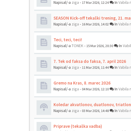
Napisal/-a
ziga
-
In
Vabila 
17 Mar 2026, 12:24
SEASON Kick-off tekaški trening, 21. ma
Napisal/-a
ziga
-
In
Vabila 
16 Mar 2026, 14:02
Teci, teci, teci!
Napisal/-a
TONEK
-
In
Vabi
15 Mar 2026, 20:30
7. Tek od faksa do faksa, 7. april 2026
Napisal/-a
ziga
-
In
Vabila 
11 Mar 2026, 11:44
Gremo na Kras, 8. marec 2026
Napisal/-a
ziga
-
In
Vabila 
04 Mar 2026, 12:10
Koledar akvatlonov, duatlonov, triatlo
Napisal/-a
ziga
-
In
Vabila 
03 Mar 2026, 14:48
Priprave (tekaška vadba)