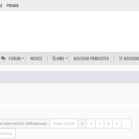
SE
PRIJAVA
FORUM
NOVICE
ČLANKI
KOLEDAR PRIREDITEV
TF DOGODK
 je našel več kot 1000 ujemanj
Stran
1
od
20
1
2
3
4
5
…
slednja