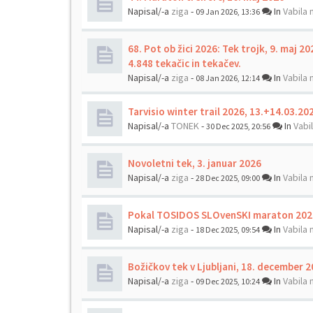
Napisal/-a
ziga
-
In
Vabila 
09 Jan 2026, 13:36
68. Pot ob žici 2026: Tek trojk, 9. maj 202
4.848 tekačic in tekačev.
Napisal/-a
ziga
-
In
Vabila 
08 Jan 2026, 12:14
Tarvisio winter trail 2026, 13.+14.03.20
Napisal/-a
TONEK
-
In
Vabi
30 Dec 2025, 20:56
Novoletni tek, 3. januar 2026
Napisal/-a
ziga
-
In
Vabila 
28 Dec 2025, 09:00
Pokal TOSIDOS SLOvenSKI maraton 202
Napisal/-a
ziga
-
In
Vabila 
18 Dec 2025, 09:54
Božičkov tek v Ljubljani, 18. december 
Napisal/-a
ziga
-
In
Vabila 
09 Dec 2025, 10:24