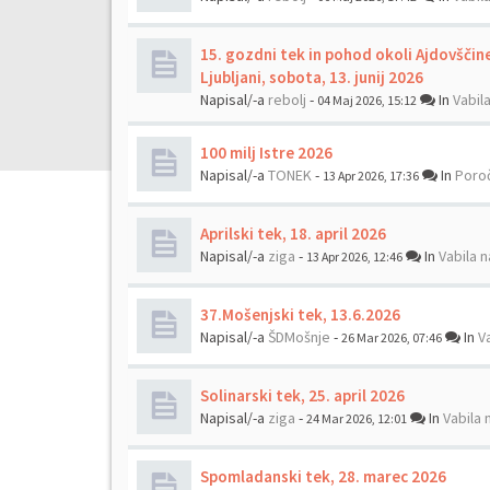
15. gozdni tek in pohod okoli Ajdovščin
Ljubljani, sobota, 13. junij 2026
Napisal/-a
rebolj
-
In
Vabil
04 Maj 2026, 15:12
100 milj Istre 2026
Napisal/-a
TONEK
-
In
Poroč
13 Apr 2026, 17:36
Aprilski tek, 18. april 2026
Napisal/-a
ziga
-
In
Vabila n
13 Apr 2026, 12:46
37.Mošenjski tek, 13.6.2026
Napisal/-a
ŠDMošnje
-
In
V
26 Mar 2026, 07:46
Solinarski tek, 25. april 2026
Napisal/-a
ziga
-
In
Vabila 
24 Mar 2026, 12:01
Spomladanski tek, 28. marec 2026