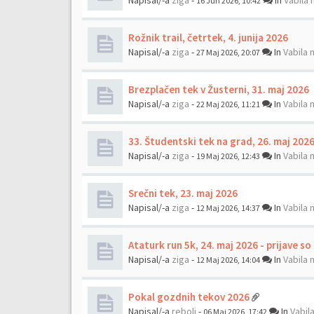
Napisal/-a
ziga
-
In
Vabila 
16 Jun 2026, 10:42
Rožnik trail, četrtek, 4. junija 2026
Napisal/-a
ziga
-
In
Vabila 
27 Maj 2026, 20:07
Brezplačen tek v Žusterni, 31. maj 2026
Napisal/-a
ziga
-
In
Vabila 
22 Maj 2026, 11:21
33. Študentski tek na grad, 26. maj 202
Napisal/-a
ziga
-
In
Vabila 
19 Maj 2026, 12:43
Srečni tek, 23. maj 2026
Napisal/-a
ziga
-
In
Vabila 
12 Maj 2026, 14:37
Ataturk run 5k, 24. maj 2026 - prijave so
Napisal/-a
ziga
-
In
Vabila 
12 Maj 2026, 14:04
Pokal gozdnih tekov 2026
Napisal/-a
rebolj
-
In
Vabil
06 Maj 2026, 17:42