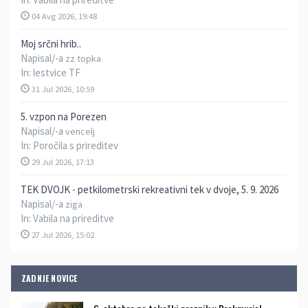
04 Avg 2026, 19:48
Moj srčni hrib..
Napisal/-a
zz topka
In:
lestvice TF
31 Jul 2026, 10:59
5. vzpon na Porezen
Napisal/-a
vencelj
In:
Poročila s prireditev
29 Jul 2026, 17:13
TEK DVOJK - petkilometrski rekreativni tek v dvoje, 5. 9. 2026
Napisal/-a
ziga
In:
Vabila na prireditve
27 Jul 2026, 15:02
ZADNJE NOVICE