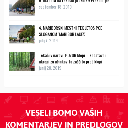
6. oktobra na tekaški praznik v Prekmurje!
september 18, 2019
4. MARIBORSKI MESTNI TEK LETOS POD
SLOGANOM ''MARIBOR LAUFA''
julij 7, 2019
Tekači v naravi, POZOR klopi – enostavni
ukrepi za učinkovito zaščito pred klopi
junij 20, 2019
VESELI BOMO VAŠIH
KOMENTARJEV IN PREDLOGOV