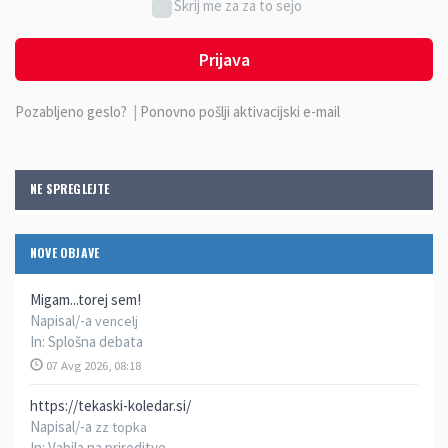
Skrij me za za to sejo
Prijava
Pozabljeno geslo?
|
Ponovno pošlji aktivacijski e-mail
NE SPREGLEJTE
NOVE OBJAVE
Migam...torej sem!
Napisal/-a
vencelj
In:
Splošna debata
07 Avg 2026, 08:18
https://tekaski-koledar.si/
Napisal/-a
zz topka
In:
Vabila na prireditve