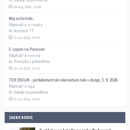
04 Avg 2026, 19:48
Moj srčni hrib..
Napisal/-a
zz topka
In:
lestvice TF
31 Jul 2026, 10:59
5. vzpon na Porezen
Napisal/-a
vencelj
In:
Poročila s prireditev
29 Jul 2026, 17:13
TEK DVOJK - petkilometrski rekreativni tek v dvoje, 5. 9. 2026
Napisal/-a
ziga
In:
Vabila na prireditve
27 Jul 2026, 15:02
ZADNJE NOVICE