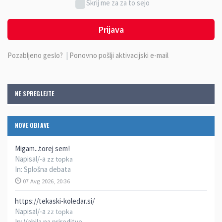
Skrij me za za to sejo
Prijava
Pozabljeno geslo?
|
Ponovno pošlji aktivacijski e-mail
NE SPREGLEJTE
NOVE OBJAVE
Migam...torej sem!
Napisal/-a
zz topka
In:
Splošna debata
07 Avg 2026, 20:36
https://tekaski-koledar.si/
Napisal/-a
zz topka
In:
Vabila na prireditve