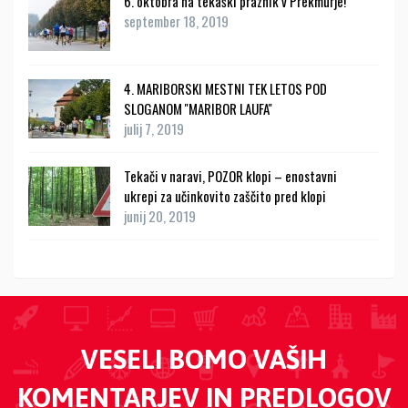
6. oktobra na tekaški praznik v Prekmurje!
september 18, 2019
4. MARIBORSKI MESTNI TEK LETOS POD
SLOGANOM ''MARIBOR LAUFA''
julij 7, 2019
Tekači v naravi, POZOR klopi – enostavni
ukrepi za učinkovito zaščito pred klopi
junij 20, 2019
VESELI BOMO VAŠIH
KOMENTARJEV IN PREDLOGOV