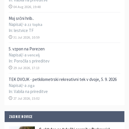
04 Avg 2026, 19:48
Moj srčni hrib..
Napisal/-a
zz topka
In:
lestvice TF
31 Jul 2026, 10:59
5. vzpon na Porezen
Napisal/-a
vencelj
In:
Poročila s prireditev
29 Jul 2026, 17:13
TEK DVOJK - petkilometrski rekreativni tek v dvoje, 5. 9. 2026
Napisal/-a
ziga
In:
Vabila na prireditve
27 Jul 2026, 15:02
ZADNJE NOVICE