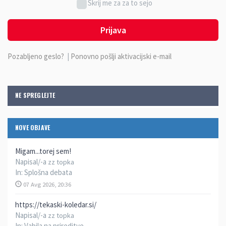
Skrij me za za to sejo
Prijava
Pozabljeno geslo?
|
Ponovno pošlji aktivacijski e-mail
NE SPREGLEJTE
NOVE OBJAVE
Migam...torej sem!
Napisal/-a
zz topka
In:
Splošna debata
07 Avg 2026, 20:36
https://tekaski-koledar.si/
Napisal/-a
zz topka
In:
Vabila na prireditve