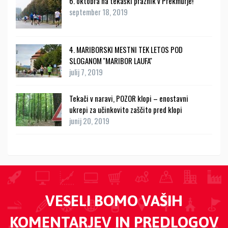
6. oktobra na tekaški praznik v Prekmurje!
september 18, 2019
4. MARIBORSKI MESTNI TEK LETOS POD
SLOGANOM ''MARIBOR LAUFA''
julij 7, 2019
Tekači v naravi, POZOR klopi – enostavni
ukrepi za učinkovito zaščito pred klopi
junij 20, 2019
VESELI BOMO VAŠIH
KOMENTARJEV IN PREDLOGOV