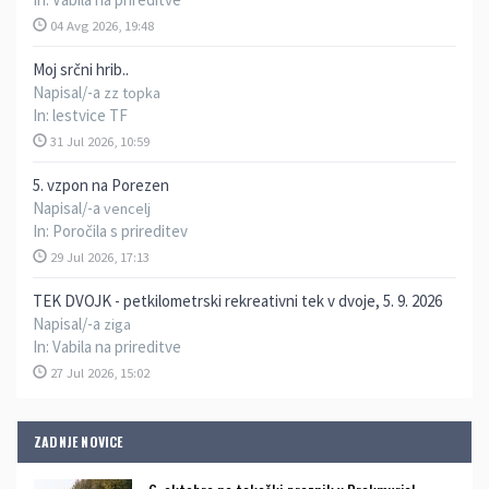
04 Avg 2026, 19:48
Moj srčni hrib..
Napisal/-a
zz topka
In:
lestvice TF
31 Jul 2026, 10:59
5. vzpon na Porezen
Napisal/-a
vencelj
In:
Poročila s prireditev
29 Jul 2026, 17:13
TEK DVOJK - petkilometrski rekreativni tek v dvoje, 5. 9. 2026
Napisal/-a
ziga
In:
Vabila na prireditve
27 Jul 2026, 15:02
ZADNJE NOVICE