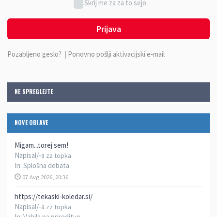
Skrij me za za to sejo
Prijava
Pozabljeno geslo?
|
Ponovno pošlji aktivacijski e-mail
NE SPREGLEJTE
NOVE OBJAVE
Migam...torej sem!
Napisal/-a
zz topka
In:
Splošna debata
07 Avg 2026, 20:36
https://tekaski-koledar.si/
Napisal/-a
zz topka
In:
Vabila na prireditve