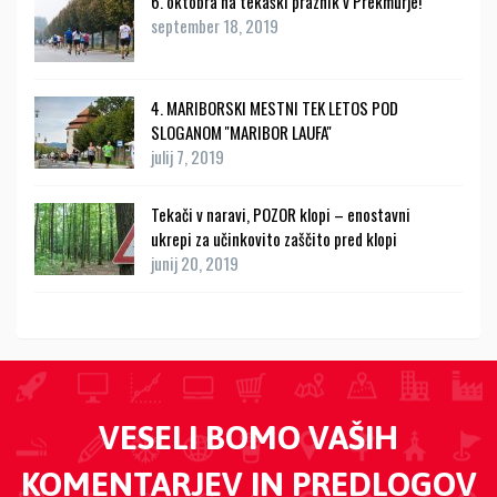
6. oktobra na tekaški praznik v Prekmurje!
september 18, 2019
4. MARIBORSKI MESTNI TEK LETOS POD
SLOGANOM ''MARIBOR LAUFA''
julij 7, 2019
Tekači v naravi, POZOR klopi – enostavni
ukrepi za učinkovito zaščito pred klopi
junij 20, 2019
VESELI BOMO VAŠIH
KOMENTARJEV IN PREDLOGOV