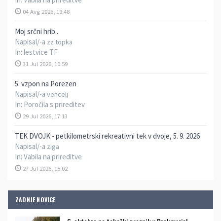
04 Avg 2026, 19:48
Moj srčni hrib..
Napisal/-a
zz topka
In:
lestvice TF
31 Jul 2026, 10:59
5. vzpon na Porezen
Napisal/-a
vencelj
In:
Poročila s prireditev
29 Jul 2026, 17:13
TEK DVOJK - petkilometrski rekreativni tek v dvoje, 5. 9. 2026
Napisal/-a
ziga
In:
Vabila na prireditve
27 Jul 2026, 15:02
ZADNJE NOVICE