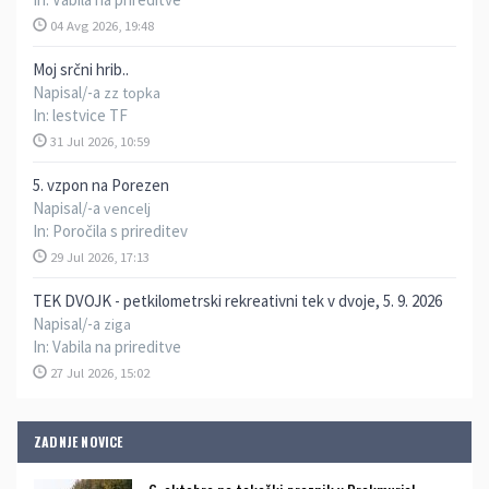
04 Avg 2026, 19:48
Moj srčni hrib..
Napisal/-a
zz topka
In:
lestvice TF
31 Jul 2026, 10:59
5. vzpon na Porezen
Napisal/-a
vencelj
In:
Poročila s prireditev
29 Jul 2026, 17:13
TEK DVOJK - petkilometrski rekreativni tek v dvoje, 5. 9. 2026
Napisal/-a
ziga
In:
Vabila na prireditve
27 Jul 2026, 15:02
ZADNJE NOVICE