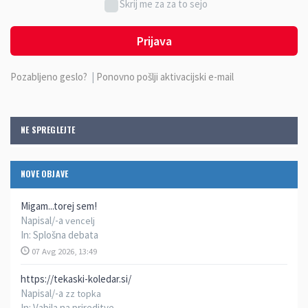
Skrij me za za to sejo
Prijava
Pozabljeno geslo?
|
Ponovno pošlji aktivacijski e-mail
NE SPREGLEJTE
NOVE OBJAVE
Migam...torej sem!
Napisal/-a
vencelj
In:
Splošna debata
07 Avg 2026, 13:49
https://tekaski-koledar.si/
Napisal/-a
zz topka
In:
Vabila na prireditve