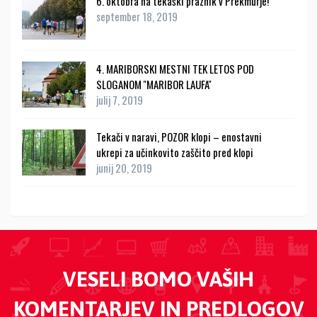
6. oktobra na tekaški praznik v Prekmurje!
september 18, 2019
4. MARIBORSKI MESTNI TEK LETOS POD
SLOGANOM ''MARIBOR LAUFA''
julij 7, 2019
Tekači v naravi, POZOR klopi – enostavni
ukrepi za učinkovito zaščito pred klopi
junij 20, 2019
VESELI BOMO VAŠIH
KOMENTARJEV IN PREDLOGOV