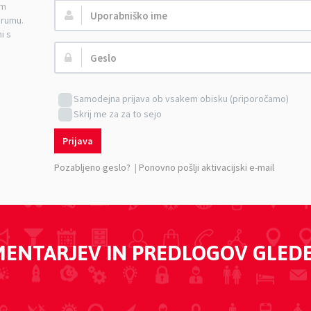
am
Uporabniško
orumu.
ime:
i s
Geslo:
Samodejna prijava ob vsakem obisku (priporočamo)
Skrij me za za to sejo
Prijava
Pozabljeno geslo?
|
Ponovno pošlji aktivacijski e-mail
MENTARJEV IN PREDLOGOV GLED