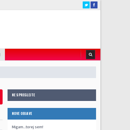
I
NE SPREGLEJTE
NOVE OBJAVE
Migam...torej sem!