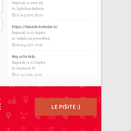
Napisal/-a
vencelj
In:
Splošna debata
07 Avg 2026, 08:18
https://tekaski-koledar.si/
Napisal/-a
zz topka
In:
Vabila na prireditve
04 Avg 2026, 19:48
Moj srčni hrib..
Napisal/-a
zz topka
In:
lestvice TF
31 Jul 2026, 10:59
5. vzpon na Porezen
Napisal/-a
vencelj
In:
Poročila s prireditev
E
29 Jul 2026, 17:13
LE PIŠITE :)
TEK DVOJK - petkilometrski rekreativni tek v
dvoje, 5. 9. 2026
Napisal/-a
ziga