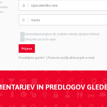
am
Uporabniško
orumu.
ime:
i s
Geslo:
Samodejna prijava ob vsakem obisku (priporočamo)
Skrij me za za to sejo
Prijava
Pozabljeno geslo?
|
Ponovno pošlji aktivacijski e-mail
MENTARJEV IN PREDLOGOV GLED