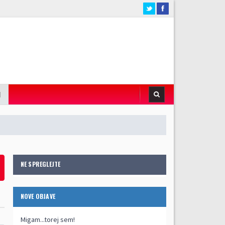
I
NE SPREGLEJTE
NOVE OBJAVE
Migam...torej sem!