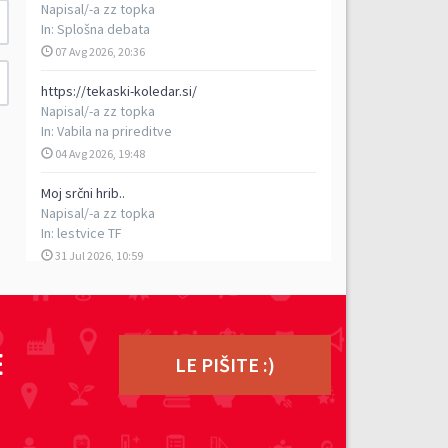
Napisal/-a
zz topka
In:
Splošna debata
07 Avg 2026, 20:36
https://tekaski-koledar.si/
Napisal/-a
zz topka
In:
Vabila na prireditve
04 Avg 2026, 19:48
Moj srčni hrib..
Napisal/-a
zz topka
In:
lestvice TF
31 Jul 2026, 10:59
5. vzpon na Porezen
Napisal/-a
vencelj
In:
Poročila s prireditev
E
29 Jul 2026, 17:13
LE PIŠITE :)
TEK DVOJK - petkilometrski rekreativni tek v
dvoje, 5. 9. 2026
Napisal/-a
ziga