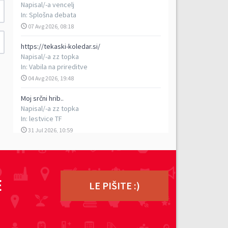
Napisal/-a
vencelj
In:
Splošna debata
07 Avg 2026, 08:18
https://tekaski-koledar.si/
Napisal/-a
zz topka
In:
Vabila na prireditve
04 Avg 2026, 19:48
Moj srčni hrib..
Napisal/-a
zz topka
In:
lestvice TF
31 Jul 2026, 10:59
5. vzpon na Porezen
Napisal/-a
vencelj
In:
Poročila s prireditev
E
29 Jul 2026, 17:13
LE PIŠITE :)
TEK DVOJK - petkilometrski rekreativni tek v
dvoje, 5. 9. 2026
Napisal/-a
ziga