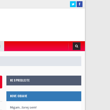
I
NE SPREGLEJTE
NOVE OBJAVE
Migam...torej sem!