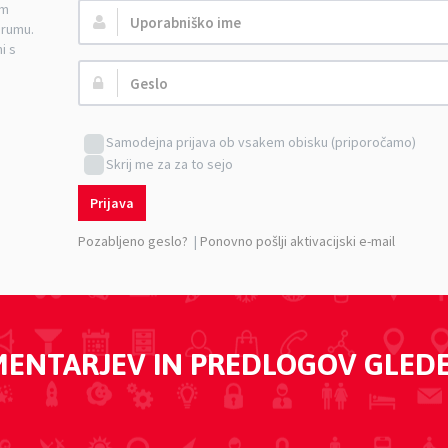
am
Uporabniško
orumu.
ime:
i s
Geslo:
Samodejna prijava ob vsakem obisku (priporočamo)
Skrij me za za to sejo
Prijava
Pozabljeno geslo?
|
Ponovno pošlji aktivacijski e-mail
MENTARJEV IN PREDLOGOV GLED