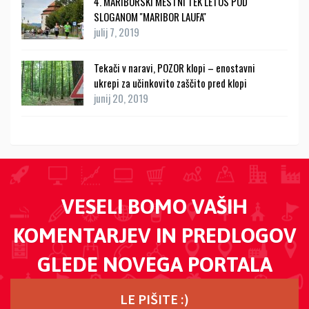
4. MARIBORSKI MESTNI TEK LETOS POD
SLOGANOM ''MARIBOR LAUFA''
julij 7, 2019
Tekači v naravi, POZOR klopi – enostavni
ukrepi za učinkovito zaščito pred klopi
junij 20, 2019
VESELI BOMO VAŠIH
KOMENTARJEV IN PREDLOGOV
GLEDE NOVEGA PORTALA
LE PIŠITE :)