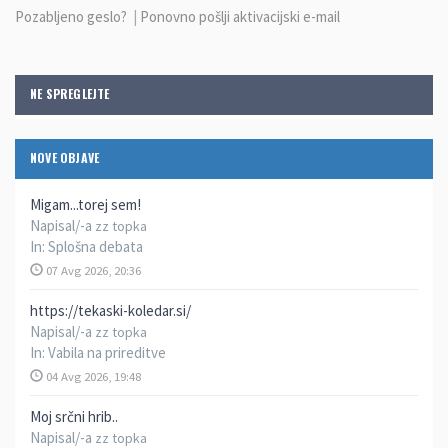
Pozabljeno geslo?
|
Ponovno pošlji aktivacijski e-mail
NE SPREGLEJTE
NOVE OBJAVE
Migam...torej sem!
Napisal/-a
zz topka
In:
Splošna debata
07 Avg 2026, 20:36
https://tekaski-koledar.si/
Napisal/-a
zz topka
In:
Vabila na prireditve
04 Avg 2026, 19:48
Moj srčni hrib..
Napisal/-a
zz topka