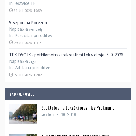
In:
lestvice TF
31 Jul 2026, 10:59
5. vzpon na Porezen
Napisal/-a
vencelj
In:
Poročila s prireditev
29 Jul 2026, 17:13
TEK DVOJK - petkilometrski rekreativni tek v dvoje, 5. 9. 2026
Napisal/-a
ziga
In:
Vabila na prireditve
27 Jul 2026, 15:02
ZADNJE NOVICE
6. oktobra na tekaški praznik v Prekmurje!
september 18, 2019