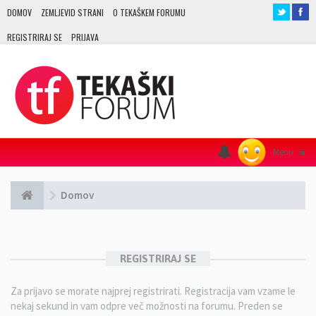
DOMOV
ZEMLJEVID STRANI
O TEKAŠKEM FORUMU
REGISTRIRAJ SE
PRIJAVA
Menu
≡
Domov
REGISTRIRAJ SE
Za prijavo se morate najprej registrirati. Registracija vam vzame le
nekaj sekund in vam odpre več možnosti na forumu. Preden se