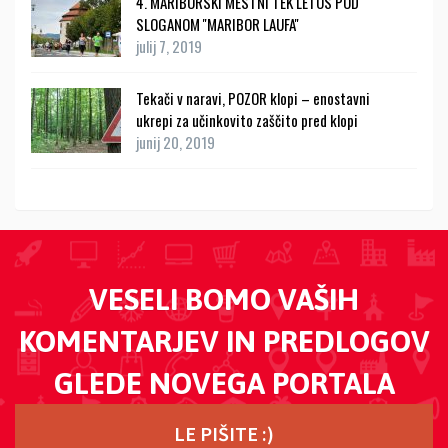
4. MARIBORSKI MESTNI TEK LETOS POD
SLOGANOM ''MARIBOR LAUFA''
julij 7, 2019
Tekači v naravi, POZOR klopi – enostavni
ukrepi za učinkovito zaščito pred klopi
junij 20, 2019
VESELI BOMO VAŠIH
KOMENTARJEV IN PREDLOGOV
GLEDE NOVEGA PORTALA
LE PIŠITE :)