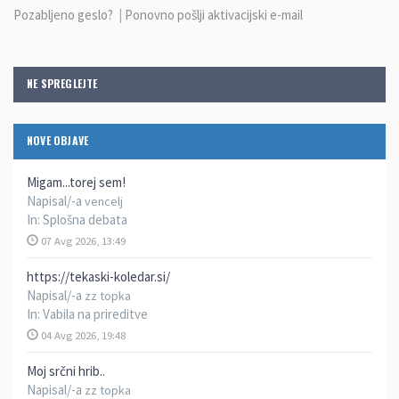
Pozabljeno geslo?
|
Ponovno pošlji aktivacijski e-mail
NE SPREGLEJTE
NOVE OBJAVE
Migam...torej sem!
Napisal/-a
vencelj
In:
Splošna debata
07 Avg 2026, 13:49
https://tekaski-koledar.si/
Napisal/-a
zz topka
In:
Vabila na prireditve
04 Avg 2026, 19:48
Moj srčni hrib..
Napisal/-a
zz topka