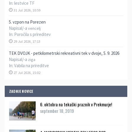
In:
lestvice TF
31 Jul 2026, 10:59
5. vzpon na Porezen
Napisal/-a
vencelj
In:
Poročila s prireditev
29 Jul 2026, 17:13
TEK DVOJK - petkilometrski rekreativni tek v dvoje, 5. 9. 2026
Napisal/-a
ziga
In:
Vabila na prireditve
27 Jul 2026, 15:02
ZADNJE NOVICE
6. oktobra na tekaški praznik v Prekmurje!
september 18, 2019