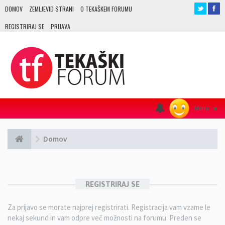
DOMOV
ZEMLJEVID STRANI
O TEKAŠKEM FORUMU
REGISTRIRAJ SE
PRIJAVA
Menu
≡
Domov
REGISTRIRAJ SE
Za prijavo se morate najprej registrirati. Registracija vam vzame le
nekaj sekund in vam odpre več možnosti na forumu. Preden se