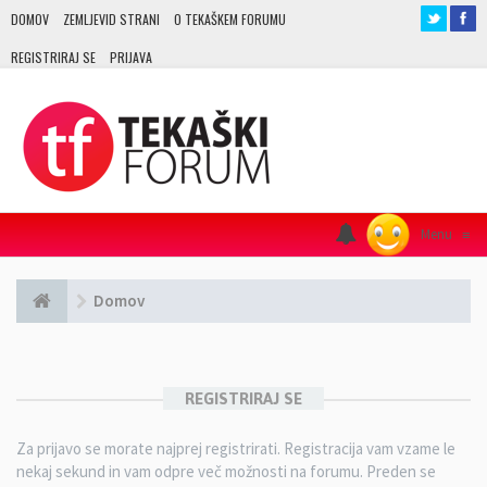
DOMOV
ZEMLJEVID STRANI
O TEKAŠKEM FORUMU
REGISTRIRAJ SE
PRIJAVA
Menu
≡
Domov
REGISTRIRAJ SE
Za prijavo se morate najprej registrirati. Registracija vam vzame le
nekaj sekund in vam odpre več možnosti na forumu. Preden se