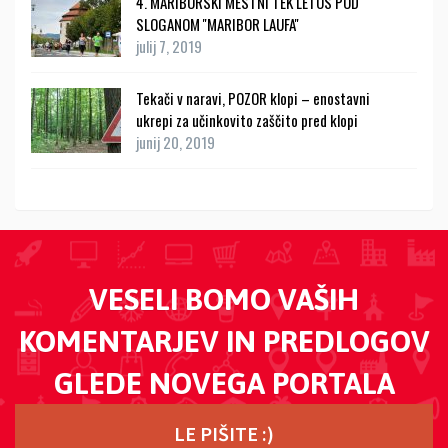
4. MARIBORSKI MESTNI TEK LETOS POD
SLOGANOM ''MARIBOR LAUFA''
julij 7, 2019
Tekači v naravi, POZOR klopi – enostavni
ukrepi za učinkovito zaščito pred klopi
junij 20, 2019
VESELI BOMO VAŠIH
KOMENTARJEV IN PREDLOGOV
GLEDE NOVEGA PORTALA
LE PIŠITE :)