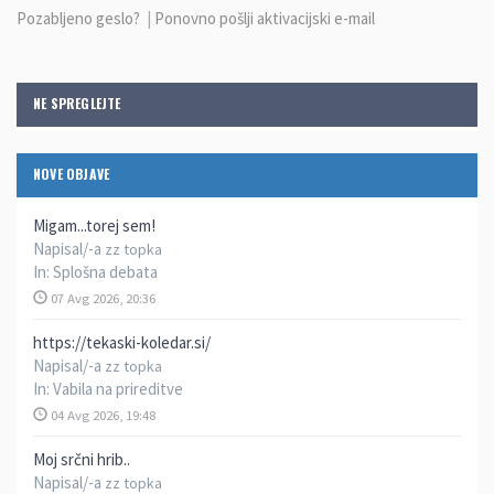
Pozabljeno geslo?
|
Ponovno pošlji aktivacijski e-mail
NE SPREGLEJTE
NOVE OBJAVE
Migam...torej sem!
Napisal/-a
zz topka
In:
Splošna debata
07 Avg 2026, 20:36
https://tekaski-koledar.si/
Napisal/-a
zz topka
In:
Vabila na prireditve
04 Avg 2026, 19:48
Moj srčni hrib..
Napisal/-a
zz topka