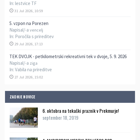
In:
lestvice TF
31 Jul 2026, 10:59
5. vzpon na Porezen
Napisal/-a
vencelj
In:
Poročila s prireditev
29 Jul 2026, 17:13
TEK DVOJK - petkilometrski rekreativni tek v dvoje, 5. 9. 2026
Napisal/-a
ziga
In:
Vabila na prireditve
27 Jul 2026, 15:02
ZADNJE NOVICE
6. oktobra na tekaški praznik v Prekmurje!
september 18, 2019