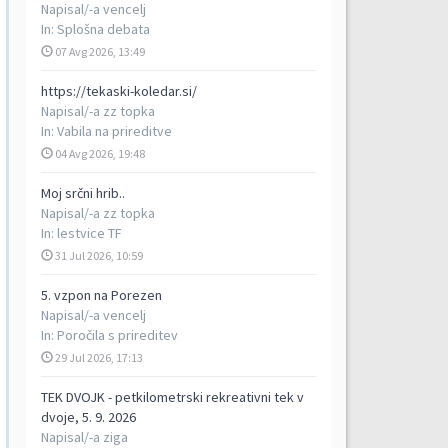
Napisal/-a
vencelj
In:
Splošna debata
07 Avg 2026, 13:49
https://tekaski-koledar.si/
Napisal/-a
zz topka
In:
Vabila na prireditve
04 Avg 2026, 19:48
Moj srčni hrib..
Napisal/-a
zz topka
In:
lestvice TF
31 Jul 2026, 10:59
5. vzpon na Porezen
Napisal/-a
vencelj
In:
Poročila s prireditev
29 Jul 2026, 17:13
TEK DVOJK - petkilometrski rekreativni tek v
dvoje, 5. 9. 2026
Napisal/-a
ziga