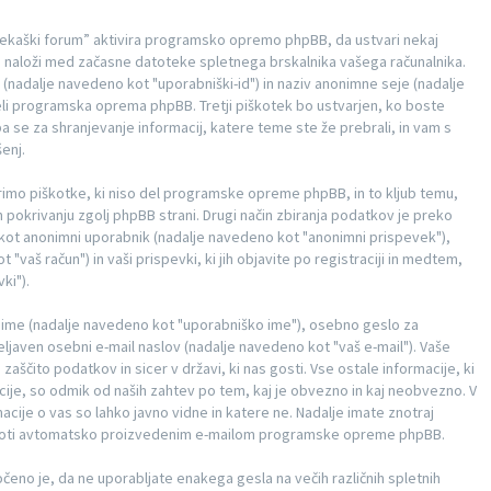
 “Tekaški forum” aktivira programsko opremo phpBB, da ustvari nekaj
ih naloži med začasne datoteke spletnega brskalnika vašega računalnika.
nadalje navedeno kot "uporabniški-id") in naziv anonimne seje (nadalje
eli programska oprema phpBB. Tretji piškotek bo ustvarjen, ko boste
a se za shranjevanje informacij, katere teme ste že prebrali, in vam s
enj.
imo piškotke, ki niso del programske opreme phpBB, in to kljub temu,
 pokrivanju zgolj phpBB strani. Drugi način zbiranja podatkov je preko
je kot anonimni uporabnik (nadalje navedeno kot "anonimni prispevek"),
"vaš račun") in vaši prispevki, ki jih objavite po registraciji in medtem,
ki").
ko ime (nadalje navedeno kot "uporabniško ime"), osebno geslo za
eljaven osebni e-mail naslov (nadalje navedeno kot "vaš e-mail"). Vaše
zaščito podatkov in sicer v državi, ki nas gosti. Vse ostale informacije, ki
ije, so odmik od naših zahtev po tem, kaj je obvezno in kaj neobvezno. V
cije o vas so lahko javno vidne in katere ne. Nadalje imate znotraj
i proti avtomatsko proizvedenim e-mailom programske opreme phpBB.
ročeno je, da ne uporabljate enakega gesla na večih različnih spletnih