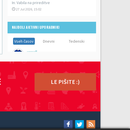
In:
Vabila na prireditve
27 Jul 2026, 15:02
NAJBOLJ AKTIVNI UPORABNIKI
Vseh časov
Dnevni
Tedenski
vencelj
Prispevkov:
8,910
ZdravkoC
Prispevkov:
5,533
E
LE PIŠITE :)
ero
Prispevkov:
5,383
lenči
Prispevkov:
5,192
zz topka