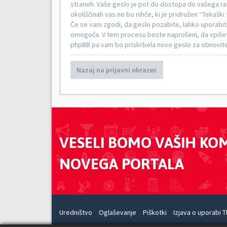
straneh. Vaše geslo je pot do dostopa do vašega raču
okoliščinah vas ne bo nihče, ki je pridružen “Tekaški
Če se vam zgodi, da geslo pozabite, lahko uporabi
omogoča. V tem procesu boste naprošeni, da vpišet
phpBB pa vam bo priskrbela novo geslo za obnovit
Nazaj na prijavni obrazec
VESELI BOMO VAŠIH KO
NOVEGA PORTALA
Uredništvo
Oglaševanje
Piškotki
Izjava o uporabi T