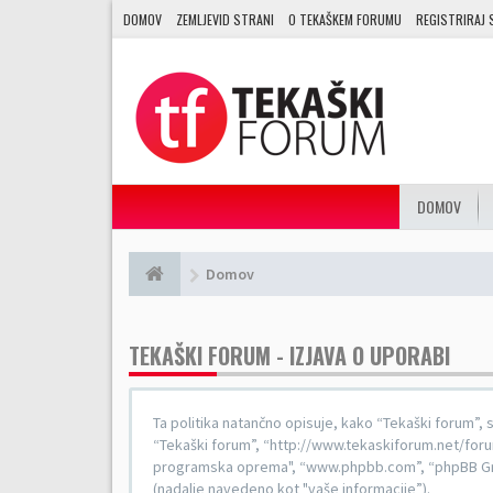
DOMOV
ZEMLJEVID STRANI
O TEKAŠKEM FORUMU
REGISTRIRAJ 
DOMOV
Domov
TEKAŠKI FORUM - IZJAVA O UPORABI
Ta politika natančno opisuje, kako “Tekaški forum”, s
“Tekaški forum”, “http://www.tekaskiforum.net/forum”
programska oprema", “www.phpbb.com”, “phpBB Gro
(nadalje navedeno kot "vaše informacije”).