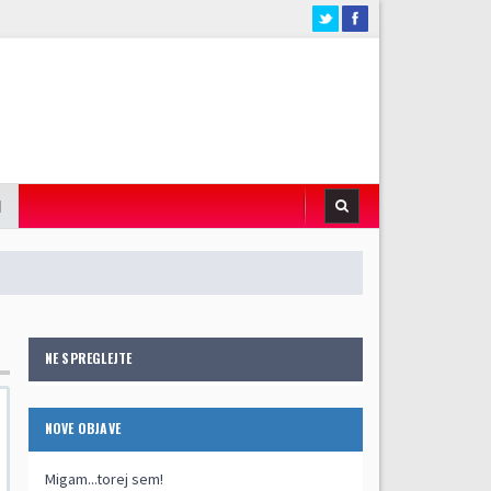
I
NE SPREGLEJTE
NOVE OBJAVE
Migam...torej sem!