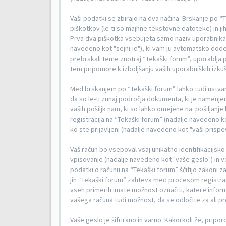
Vaši podatki se zbirajo na dva načina. Brskanje po
piškotkov (le-ti so majhne tekstovne datoteke) in j
Prva dva piškotka vsebujeta samo naziv uporabnika (
navedeno kot "sejni-id"), ki vam ju avtomatsko dod
prebrskali teme znotraj “Tekaški forum”, uporablja p
tem pripomore k izboljšanju vaših uporabniških izkuš
Med brskanjem po “Tekaški forum” lahko tudi ustvar
da so le-ti zunaj področja dokumenta, ki je namenjen
vaših pošiljk nam, ki so lahko omejene na: pošiljan
registracija na “Tekaški forum” (nadalje navedeno kot 
ko ste prijavljeni (nadalje navedeno kot "vaši prispev
Vaš račun bo vseboval vsaj unikatno identifikacijs
vpisovanje (nadalje navedeno kot "vaše geslo") in v
podatki o računu na “Tekaški forum” ščitijo zakoni za 
jih “Tekaški forum” zahteva med procesom registrac
vseh primerih imate možnost označiti, katere informa
vašega računa tudi možnost, da se odločite za al
Vaše geslo je šifrirano in varno. Kakorkoli že, pripo