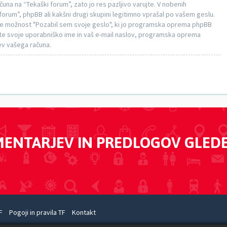
na na “Tekaški forum”, zato jo res pazljivo varujte. V nobenih
 forum”, phpBB ali kakšni drugi skupini legitimno vprašal po vašem geslu.
te možnost "Pozabil sem svoje geslo", ki jo programska oprema phpBB
e svoje uporabniško ime in vaš e-mail naslov, programska oprema
ev vašega računa.
MENTARJEV IN PREDLOGOV GLED
F
Pogoji in pravila TF
Kontakt