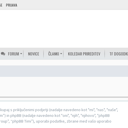
SE
PRIJAVA
FORUM
NOVICE
ČLANKI
KOLEDAR PRIREDITEV
TF DOGODK
kupaj s priključenimi podjetji (nadalje navedeno kot "mi", "nas", "naše",
) in phpBB (nadalje navedeno kot "oni", "njih", "njihovo", "phpBB
up”, “phpBB Timi”), uporabi podatke, zbrane med vašo uporabo