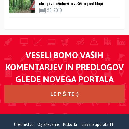
ukrepi za učinkovito zaščito pred klopi
junij 20, 2019
VESELI BOMO VAŠIH
KOMENTARJEV IN PREDLOGOV
GLEDE NOVEGA PORTALA
LE PIŠITE :)
Uredništvo
Oglaševanje
Piškotki
Izjava o uporabi TF