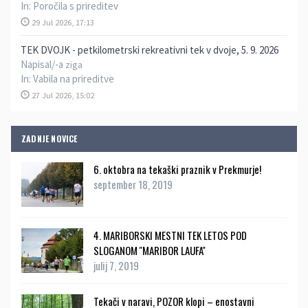
In:
Poročila s prireditev
29 Jul 2026, 17:13
TEK DVOJK - petkilometrski rekreativni tek v dvoje, 5. 9. 2026
Napisal/-a
ziga
In:
Vabila na prireditve
27 Jul 2026, 15:02
ZADNJE NOVICE
6. oktobra na tekaški praznik v Prekmurje!
september 18, 2019
4. MARIBORSKI MESTNI TEK LETOS POD
SLOGANOM ''MARIBOR LAUFA''
julij 7, 2019
Tekači v naravi, POZOR klopi – enostavni