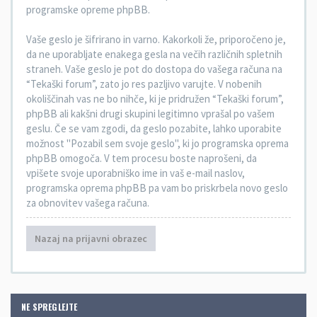
programske opreme phpBB.
Vaše geslo je šifrirano in varno. Kakorkoli že, priporočeno je,
da ne uporabljate enakega gesla na večih različnih spletnih
straneh. Vaše geslo je pot do dostopa do vašega računa na
“Tekaški forum”, zato jo res pazljivo varujte. V nobenih
okoliščinah vas ne bo nihče, ki je pridružen “Tekaški forum”,
phpBB ali kakšni drugi skupini legitimno vprašal po vašem
geslu. Če se vam zgodi, da geslo pozabite, lahko uporabite
možnost "Pozabil sem svoje geslo", ki jo programska oprema
phpBB omogoča. V tem procesu boste naprošeni, da
vpišete svoje uporabniško ime in vaš e-mail naslov,
programska oprema phpBB pa vam bo priskrbela novo geslo
za obnovitev vašega računa.
Nazaj na prijavni obrazec
NE SPREGLEJTE