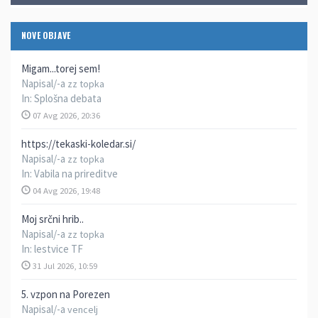
NOVE OBJAVE
Migam...torej sem!
Napisal/-a
zz topka
In:
Splošna debata
07 Avg 2026, 20:36
https://tekaski-koledar.si/
Napisal/-a
zz topka
In:
Vabila na prireditve
04 Avg 2026, 19:48
Moj srčni hrib..
Napisal/-a
zz topka
In:
lestvice TF
31 Jul 2026, 10:59
5. vzpon na Porezen
Napisal/-a
vencelj