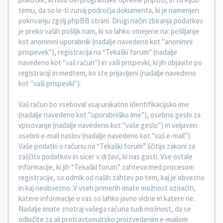
temu, da so le-ti zunaj področja dokumenta, ki je namenjen
pokrivanju zgolj phpBB strani. Drugi način zbiranja podatkov
je preko vaših pošiljk nam, ki so lahko omejene na: pošiljanje
kot anonimni uporabnik (nadalje navedeno kot "anonimni
prispevek"), registracija na “Tekaški forum” (nadalje
navedeno kot "vaš račun") in vaši prispevki, ki jih objavite po
registraciji in medtem, ko ste prijavljeni (nadalje navedeno
kot "vaši prispevki").
Vaš račun bo vseboval vsaj unikatno identifikacijsko ime
(nadalje navedeno kot "uporabniško ime"), osebno geslo za
vpisovanje (nadalje navedeno kot "vaše geslo") in veljaven
osebni e-mail naslov (nadalje navedeno kot "vaš e-mail").
Vaše podatki o računu na “Tekaški forum” ščitijo zakoni za
zaščito podatkov in sicer v državi, ki nas gosti. Vse ostale
informacije, ki jih “Tekaški forum” zahteva med procesom
registracije, so odmik od naših zahtev po tem, kaj je obvezno
in kaj neobvezno. V vseh primerih imate možnost označiti,
katere informacije o vas so lahko javno vidne in katere ne.
Nadalje imate znotraj vašega računa tudi možnost, da se
odločite za ali proti avtomatsko proizvedenim e-mailom