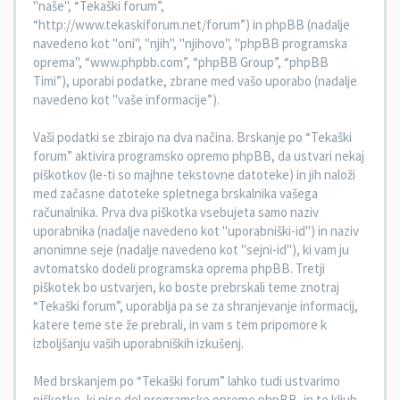
"naše", “Tekaški forum”,
“http://www.tekaskiforum.net/forum”) in phpBB (nadalje
navedeno kot "oni", "njih", "njihovo", "phpBB programska
oprema", “www.phpbb.com”, “phpBB Group”, “phpBB
Timi”), uporabi podatke, zbrane med vašo uporabo (nadalje
navedeno kot "vaše informacije”).
Vaši podatki se zbirajo na dva načina. Brskanje po “Tekaški
forum” aktivira programsko opremo phpBB, da ustvari nekaj
piškotkov (le-ti so majhne tekstovne datoteke) in jih naloži
med začasne datoteke spletnega brskalnika vašega
računalnika. Prva dva piškotka vsebujeta samo naziv
uporabnika (nadalje navedeno kot "uporabniški-id") in naziv
anonimne seje (nadalje navedeno kot "sejni-id"), ki vam ju
avtomatsko dodeli programska oprema phpBB. Tretji
piškotek bo ustvarjen, ko boste prebrskali teme znotraj
“Tekaški forum”, uporablja pa se za shranjevanje informacij,
katere teme ste že prebrali, in vam s tem pripomore k
izboljšanju vaših uporabniških izkušenj.
Med brskanjem po “Tekaški forum” lahko tudi ustvarimo
piškotke, ki niso del programske opreme phpBB, in to kljub