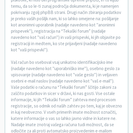
temu, da so le-ti zunaj področja dokumenta, ki je namenjen
pokrivanju zgolj phpBB strani. Drugi način zbiranja podatkov
je preko vaših pošiljk nam, ki so lahko omejene na: pošiljanje
kot anonimni uporabnik (nadalje navedeno kot "anonimni
prispevek"), registracija na “Tekaški forum” (nadalje
navedeno kot "vaš račun") in vaši prispevki, ki jih objavite po
registraciji in medtem, ko ste prijavljeni (nadalje navedeno
kot "vaši prispevki").
Vaš račun bo vseboval vsaj unikatno identifikacijsko ime
(nadalje navedeno kot "uporabniško ime"), osebno geslo za
vpisovanje (nadalje navedeno kot "vaše geslo") in veljaven
osebni e-mail naslov (nadalje navedeno kot "vaš e-mail").
Vaše podatki o računu na “Tekaški forum” ščitijo zakoni za
zaščito podatkov in sicer v državi, ki nas gosti. Vse ostale
informacije, ki jih “Tekaški forum” zahteva med procesom
registracije, so odmik od naših zahtev po tem, kaj je obvezno
in kaj neobvezno. V vseh primerih imate možnost označiti,
katere informacije o vas so lahko javno vidne in katere ne.
Nadalje imate znotraj vašega računa tudi možnost, da se
odločite za ali proti avtomatsko proizvedenim e-mailom