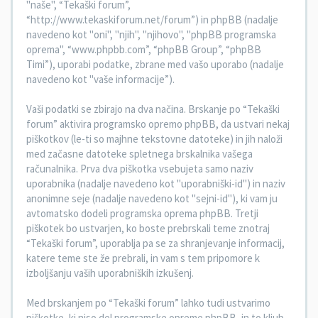
"naše", “Tekaški forum”,
“http://www.tekaskiforum.net/forum”) in phpBB (nadalje
navedeno kot "oni", "njih", "njihovo", "phpBB programska
oprema", “www.phpbb.com”, “phpBB Group”, “phpBB
Timi”), uporabi podatke, zbrane med vašo uporabo (nadalje
navedeno kot "vaše informacije”).
Vaši podatki se zbirajo na dva načina. Brskanje po “Tekaški
forum” aktivira programsko opremo phpBB, da ustvari nekaj
piškotkov (le-ti so majhne tekstovne datoteke) in jih naloži
med začasne datoteke spletnega brskalnika vašega
računalnika. Prva dva piškotka vsebujeta samo naziv
uporabnika (nadalje navedeno kot "uporabniški-id") in naziv
anonimne seje (nadalje navedeno kot "sejni-id"), ki vam ju
avtomatsko dodeli programska oprema phpBB. Tretji
piškotek bo ustvarjen, ko boste prebrskali teme znotraj
“Tekaški forum”, uporablja pa se za shranjevanje informacij,
katere teme ste že prebrali, in vam s tem pripomore k
izboljšanju vaših uporabniških izkušenj.
Med brskanjem po “Tekaški forum” lahko tudi ustvarimo
piškotke, ki niso del programske opreme phpBB, in to kljub