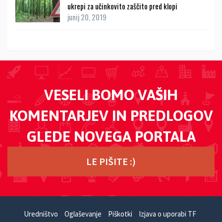
ukrepi za učinkovito zaščito pred klopi
junij 20, 2019
VESELI BOMO VAŠIH
KOMENTARJEV IN PREDLOGOV
GLEDE NOVEGA PORTALA
LE PIŠITE :)
Uredništvo
Oglaševanje
Piškotki
Izjava o uporabi TF