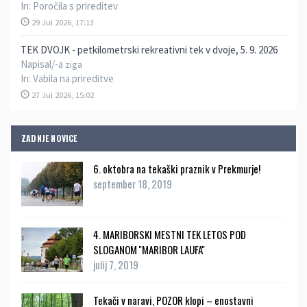
In:
Poročila s prireditev
29 Jul 2026, 17:13
TEK DVOJK - petkilometrski rekreativni tek v dvoje, 5. 9. 2026
Napisal/-a
ziga
In:
Vabila na prireditve
27 Jul 2026, 15:02
ZADNJE NOVICE
6. oktobra na tekaški praznik v Prekmurje!
september 18, 2019
4. MARIBORSKI MESTNI TEK LETOS POD
SLOGANOM ''MARIBOR LAUFA''
julij 7, 2019
Tekači v naravi, POZOR klopi – enostavni