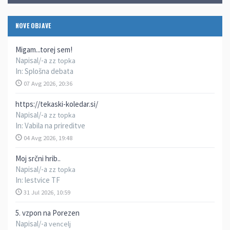
NOVE OBJAVE
Migam...torej sem!
Napisal/-a
zz topka
In:
Splošna debata
07 Avg 2026, 20:36
https://tekaski-koledar.si/
Napisal/-a
zz topka
In:
Vabila na prireditve
04 Avg 2026, 19:48
Moj srčni hrib..
Napisal/-a
zz topka
In:
lestvice TF
31 Jul 2026, 10:59
5. vzpon na Porezen
Napisal/-a
vencelj