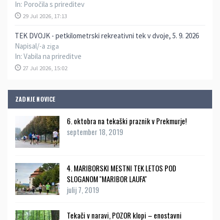
In:
Poročila s prireditev
29 Jul 2026, 17:13
TEK DVOJK - petkilometrski rekreativni tek v dvoje, 5. 9. 2026
Napisal/-a
ziga
In:
Vabila na prireditve
27 Jul 2026, 15:02
ZADNJE NOVICE
6. oktobra na tekaški praznik v Prekmurje!
september 18, 2019
4. MARIBORSKI MESTNI TEK LETOS POD
SLOGANOM ''MARIBOR LAUFA''
julij 7, 2019
Tekači v naravi, POZOR klopi – enostavni