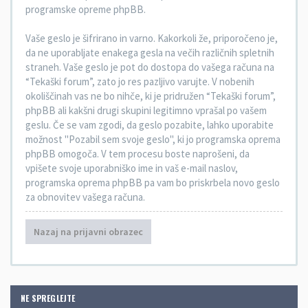
programske opreme phpBB.
Vaše geslo je šifrirano in varno. Kakorkoli že, priporočeno je,
da ne uporabljate enakega gesla na večih različnih spletnih
straneh. Vaše geslo je pot do dostopa do vašega računa na
“Tekaški forum”, zato jo res pazljivo varujte. V nobenih
okoliščinah vas ne bo nihče, ki je pridružen “Tekaški forum”,
phpBB ali kakšni drugi skupini legitimno vprašal po vašem
geslu. Če se vam zgodi, da geslo pozabite, lahko uporabite
možnost "Pozabil sem svoje geslo", ki jo programska oprema
phpBB omogoča. V tem procesu boste naprošeni, da
vpišete svoje uporabniško ime in vaš e-mail naslov,
programska oprema phpBB pa vam bo priskrbela novo geslo
za obnovitev vašega računa.
Nazaj na prijavni obrazec
NE SPREGLEJTE