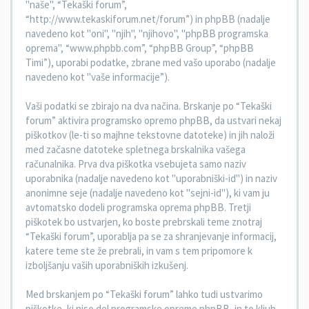
"naše", “Tekaški forum”,
“http://www.tekaskiforum.net/forum”) in phpBB (nadalje
navedeno kot "oni", "njih", "njihovo", "phpBB programska
oprema", “www.phpbb.com”, “phpBB Group”, “phpBB
Timi”), uporabi podatke, zbrane med vašo uporabo (nadalje
navedeno kot "vaše informacije”).
Vaši podatki se zbirajo na dva načina. Brskanje po “Tekaški
forum” aktivira programsko opremo phpBB, da ustvari nekaj
piškotkov (le-ti so majhne tekstovne datoteke) in jih naloži
med začasne datoteke spletnega brskalnika vašega
računalnika. Prva dva piškotka vsebujeta samo naziv
uporabnika (nadalje navedeno kot "uporabniški-id") in naziv
anonimne seje (nadalje navedeno kot "sejni-id"), ki vam ju
avtomatsko dodeli programska oprema phpBB. Tretji
piškotek bo ustvarjen, ko boste prebrskali teme znotraj
“Tekaški forum”, uporablja pa se za shranjevanje informacij,
katere teme ste že prebrali, in vam s tem pripomore k
izboljšanju vaših uporabniških izkušenj.
Med brskanjem po “Tekaški forum” lahko tudi ustvarimo
piškotke, ki niso del programske opreme phpBB, in to kljub