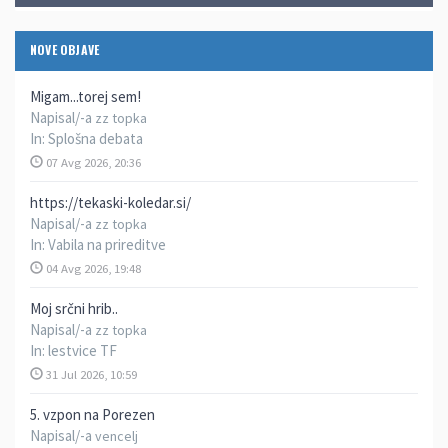
NOVE OBJAVE
Migam...torej sem!
Napisal/-a
zz topka
In:
Splošna debata
07 Avg 2026, 20:36
https://tekaski-koledar.si/
Napisal/-a
zz topka
In:
Vabila na prireditve
04 Avg 2026, 19:48
Moj srčni hrib..
Napisal/-a
zz topka
In:
lestvice TF
31 Jul 2026, 10:59
5. vzpon na Porezen
Napisal/-a
vencelj