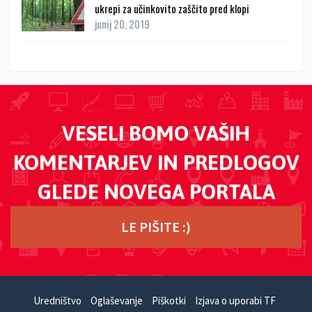
ukrepi za učinkovito zaščito pred klopi
junij 20, 2019
VESELI BOMO VAŠIH
KOMENTARJEV IN PREDLOGOV
GLEDE NOVEGA PORTALA
LE PIŠITE :)
Uredništvo
Oglaševanje
Piškotki
Izjava o uporabi TF