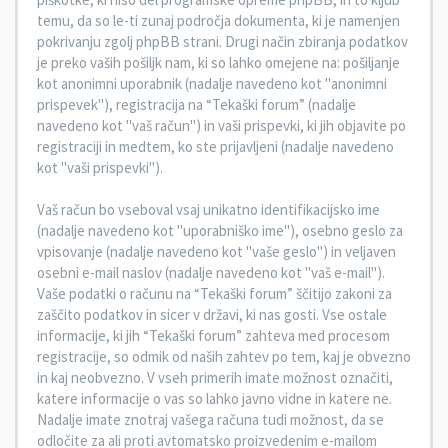
temu, da so le-ti zunaj področja dokumenta, ki je namenjen
pokrivanju zgolj phpBB strani. Drugi način zbiranja podatkov
je preko vaših pošiljk nam, ki so lahko omejene na: pošiljanje
kot anonimni uporabnik (nadalje navedeno kot "anonimni
prispevek"), registracija na “Tekaški forum” (nadalje
navedeno kot "vaš račun") in vaši prispevki, ki jih objavite po
registraciji in medtem, ko ste prijavljeni (nadalje navedeno
kot "vaši prispevki").
Vaš račun bo vseboval vsaj unikatno identifikacijsko ime
(nadalje navedeno kot "uporabniško ime"), osebno geslo za
vpisovanje (nadalje navedeno kot "vaše geslo") in veljaven
osebni e-mail naslov (nadalje navedeno kot "vaš e-mail").
Vaše podatki o računu na “Tekaški forum” ščitijo zakoni za
zaščito podatkov in sicer v državi, ki nas gosti. Vse ostale
informacije, ki jih “Tekaški forum” zahteva med procesom
registracije, so odmik od naših zahtev po tem, kaj je obvezno
in kaj neobvezno. V vseh primerih imate možnost označiti,
katere informacije o vas so lahko javno vidne in katere ne.
Nadalje imate znotraj vašega računa tudi možnost, da se
odločite za ali proti avtomatsko proizvedenim e-mailom