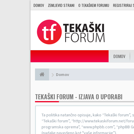
DOMOV
ZEMLJEVID STRANI
O TEKAŠKEM FORUMU
REGISTRIRAJ 
DOMOV
Domov
TEKAŠKI FORUM - IZJAVA O UPORABI
Ta politika natančno opisuje, kako “Tekaški forum”, s
“Tekaški forum”, “http://www.tekaskiforum.net/forum”
programska oprema", “www.phpbb.com”, “phpBB Gro
(nadalje navedeno kot "vaše informacije”).