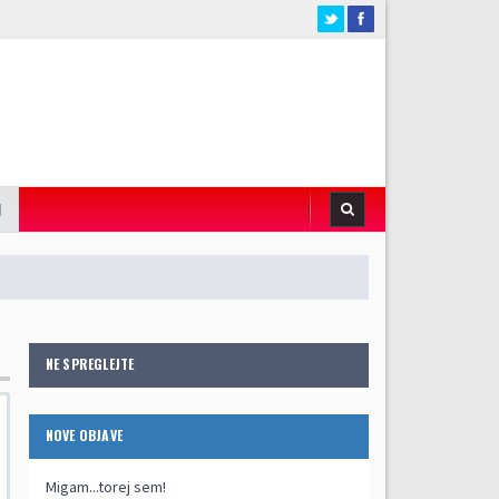
I
NE SPREGLEJTE
NOVE OBJAVE
Migam...torej sem!