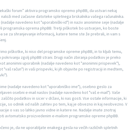
 “Tekaški forum” aktivira programsko opremo phpBB, da ustvari nekaj
ih naloži med začasne datoteke spletnega brskalnika vašega računalnika.
nadalje navedeno kot "uporabniški-id") in naziv anonimne seje (nadalje
eli programska oprema phpBB. Tretji piškotek bo ustvarjen, ko boste
a se za shranjevanje informacij, katere teme ste že prebrali, in vam s
enj.
imo piškotke, ki niso del programske opreme phpBB, in to kljub temu,
 pokrivanju zgolj phpBB strani. Drugi način zbiranja podatkov je preko
je kot anonimni uporabnik (nadalje navedeno kot "anonimni prispevek"),
"vaš račun") in vaši prispevki, ki jih objavite po registraciji in medtem,
ki").
ko ime (nadalje navedeno kot "uporabniško ime"), osebno geslo za
eljaven osebni e-mail naslov (nadalje navedeno kot "vaš e-mail"). Vaše
zaščito podatkov in sicer v državi, ki nas gosti. Vse ostale informacije, ki
ije, so odmik od naših zahtev po tem, kaj je obvezno in kaj neobvezno. V
cije o vas so lahko javno vidne in katere ne. Nadalje imate znotraj
i proti avtomatsko proizvedenim e-mailom programske opreme phpBB.
ročeno je, da ne uporabljate enakega gesla na večih različnih spletnih