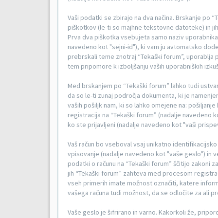
Vaši podatki se zbirajo na dva načina. Brskanje po
piškotkov (le-ti so majhne tekstovne datoteke) in j
Prva dva piškotka vsebujeta samo naziv uporabnika (
navedeno kot "sejni-id"), ki vam ju avtomatsko dod
prebrskali teme znotraj “Tekaški forum”, uporablja p
tem pripomore k izboljšanju vaših uporabniških izkuš
Med brskanjem po “Tekaški forum” lahko tudi ustvar
da so le-ti zunaj področja dokumenta, ki je namenjen
vaših pošiljk nam, ki so lahko omejene na: pošiljan
registracija na “Tekaški forum” (nadalje navedeno kot 
ko ste prijavljeni (nadalje navedeno kot "vaši prispev
Vaš račun bo vseboval vsaj unikatno identifikacijs
vpisovanje (nadalje navedeno kot "vaše geslo") in v
podatki o računu na “Tekaški forum” ščitijo zakoni za 
jih “Tekaški forum” zahteva med procesom registrac
vseh primerih imate možnost označiti, katere informa
vašega računa tudi možnost, da se odločite za al
Vaše geslo je šifrirano in varno. Kakorkoli že, pripo