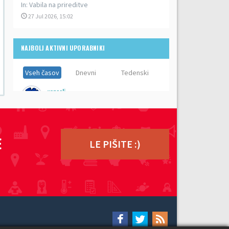
In:
Vabila na prireditve
27 Jul 2026, 15:02
NAJBOLJ AKTIVNI UPORABNIKI
Vseh časov
Dnevni
Tedenski
vencelj
Prispevkov:
8,910
ZdravkoC
Prispevkov:
5,533
E
LE PIŠITE :)
ero
Prispevkov:
5,383
lenči
Prispevkov:
5,192
zz topka