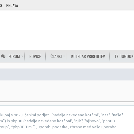
SE
PRIJAVA
FORUM
NOVICE
ČLANKI
KOLEDAR PRIREDITEV
TF DOGODK
kupaj s priključenimi podjetji (nadalje navedeno kot "mi", "nas", "naše",
) in phpBB (nadalje navedeno kot "oni", "njih", "njihovo", "phpBB
up”, “phpBB Timi”), uporabi podatke, zbrane med vašo uporabo