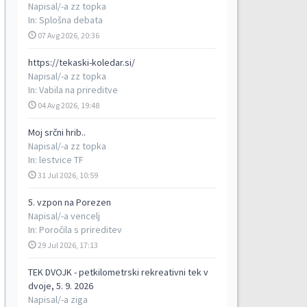
Napisal/-a
zz topka
In:
Splošna debata
07 Avg 2026, 20:36
https://tekaski-koledar.si/
Napisal/-a
zz topka
In:
Vabila na prireditve
04 Avg 2026, 19:48
Moj srčni hrib..
Napisal/-a
zz topka
In:
lestvice TF
31 Jul 2026, 10:59
5. vzpon na Porezen
Napisal/-a
vencelj
In:
Poročila s prireditev
29 Jul 2026, 17:13
TEK DVOJK - petkilometrski rekreativni tek v
dvoje, 5. 9. 2026
Napisal/-a
ziga