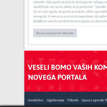
straneh. Vaše geslo je pot do dostopa do vašega raču
okoliščinah vas ne bo nihče, ki je pridružen “Tekaški
Če se vam zgodi, da geslo pozabite, lahko uporabi
omogoča. V tem procesu boste naprošeni, da vpišet
phpBB pa vam bo priskrbela novo geslo za obnovit
Nazaj na prijavni obrazec
VESELI BOMO VAŠIH KO
NOVEGA PORTALA
Uredništvo
Oglaševanje
Piškotki
Izjava o uporabi T