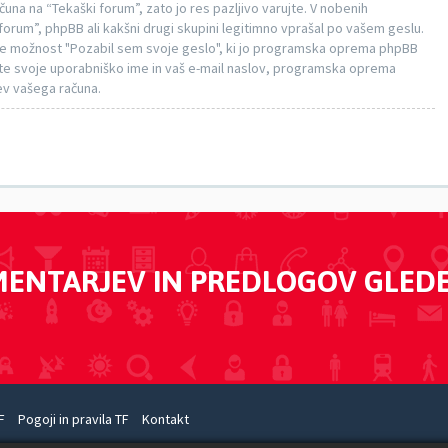
na na “Tekaški forum”, zato jo res pazljivo varujte. V nobenih
 forum”, phpBB ali kakšni drugi skupini legitimno vprašal po vašem geslu.
te možnost "Pozabil sem svoje geslo", ki jo programska oprema phpBB
e svoje uporabniško ime in vaš e-mail naslov, programska oprema
ev vašega računa.
MENTARJEV IN PREDLOGOV GLED
F
Pogoji in pravila TF
Kontakt