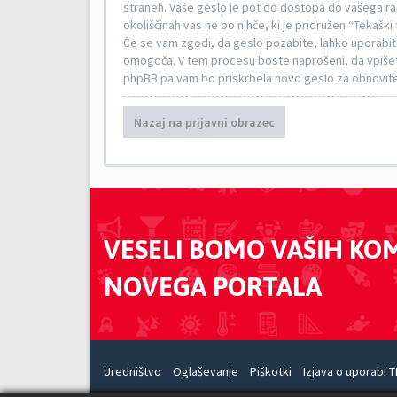
straneh. Vaše geslo je pot do dostopa do vašega raču
okoliščinah vas ne bo nihče, ki je pridružen “Tekaški
Če se vam zgodi, da geslo pozabite, lahko uporabi
omogoča. V tem procesu boste naprošeni, da vpišet
phpBB pa vam bo priskrbela novo geslo za obnovit
Nazaj na prijavni obrazec
VESELI BOMO VAŠIH KO
NOVEGA PORTALA
Uredništvo
Oglaševanje
Piškotki
Izjava o uporabi T