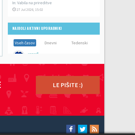
In:
Vabila na prireditve
27 Jul 2026, 15:02
NAJBOLJ AKTIVNI UPORABNIKI
Vseh časov
Dnevni
Tedenski
vencelj
Prispevkov:
8,910
ZdravkoC
Prispevkov:
5,533
E
LE PIŠITE :)
ero
Prispevkov:
5,383
lenči
Prispevkov:
5,192
zz topka