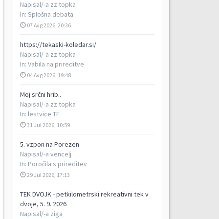
Napisal/-a
zz topka
In:
Splošna debata
07 Avg 2026, 20:36
https://tekaski-koledar.si/
Napisal/-a
zz topka
In:
Vabila na prireditve
04 Avg 2026, 19:48
Moj srčni hrib..
Napisal/-a
zz topka
In:
lestvice TF
31 Jul 2026, 10:59
5. vzpon na Porezen
Napisal/-a
vencelj
In:
Poročila s prireditev
29 Jul 2026, 17:13
TEK DVOJK - petkilometrski rekreativni tek v
dvoje, 5. 9. 2026
Napisal/-a
ziga