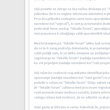
Vaši podatki se zbirajo na dva načina. Brskanje po
piškotkov (le-ti so majhne tekstovne datoteke) in j
Prva dva piškotka vsebujeta samo naziv uporabnika (
navedeno kot "sejni-id"), ki vam ju avtomatsko dod
prebrskali teme znotraj “Tekaški forum”, uporablja p
tem pripomore k izboljšanju vaših uporabniških izkuš
Med brskanjem po “Tekaški forum” lahko tudi ustvar
da so le-ti zunaj področja dokumenta, ki je namenjen
vaših pošiljk nam, ki so lahko omejene na: pošiljan
registracija na “Tekaški forum” (nadalje navedeno kot 
ko ste prijavljeni (nadalje navedeno kot "vaši prispev
Vaš račun bo vseboval vsaj unikatno identifikacijs
vpisovanje (nadalje navedeno kot "vaše geslo") in v
podatki o računu na “Tekaški forum” ščitijo zakoni za 
jih “Tekaški forum” zahteva med procesom registrac
vseh primerih imate možnost označiti, katere informa
vašega računa tudi možnost, da se odločite za al
Vaše geslo je šifrirano in varno. Kakorkoli že, pripo