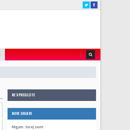
I
NE SPREGLEJTE
NOVE OBJAVE
Migam...torej sem!