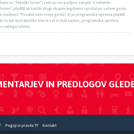
na na “Tekaški forum”, zato jo res pazljivo varujte. V nobenih
 forum”, phpBB ali kakšni drugi skupini legitimno vprašal po vašem geslu.
te možnost "Pozabil sem svoje geslo", ki jo programska oprema phpBB
e svoje uporabniško ime in vaš e-mail naslov, programska oprema
ev vašega računa.
MENTARJEV IN PREDLOGOV GLED
F
Pogoji in pravila TF
Kontakt