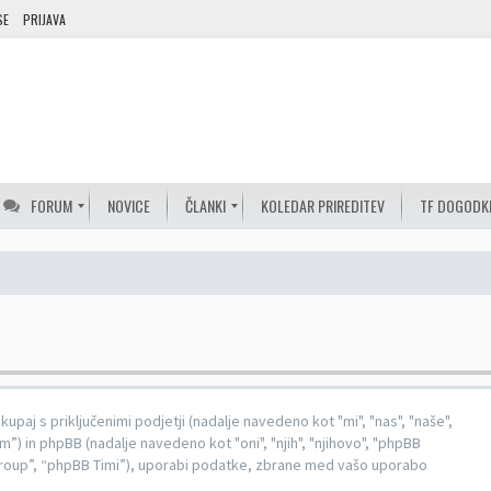
SE
PRIJAVA
FORUM
NOVICE
ČLANKI
KOLEDAR PRIREDITEV
TF DOGODK
kupaj s priključenimi podjetji (nadalje navedeno kot "mi", "nas", "naše",
) in phpBB (nadalje navedeno kot "oni", "njih", "njihovo", "phpBB
up”, “phpBB Timi”), uporabi podatke, zbrane med vašo uporabo