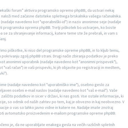
 “Tekaški forum” aktivira programsko opremo phpBB, da ustvari nekaj
ih naloži med začasne datoteke spletnega brskalnika vašega računalnika.
nadalje navedeno kot "uporabniški-id") in naziv anonimne seje (nadalje
eli programska oprema phpBB. Tretji piškotek bo ustvarjen, ko boste
a se za shranjevanje informacij, katere teme ste že prebrali, in vam s
enj.
imo piškotke, ki niso del programske opreme phpBB, in to kljub temu,
 pokrivanju zgolj phpBB strani. Drugi način zbiranja podatkov je preko
je kot anonimni uporabnik (nadalje navedeno kot "anonimni prispevek"),
"vaš račun") in vaši prispevki, ki jih objavite po registraciji in medtem,
ki").
ko ime (nadalje navedeno kot "uporabniško ime"), osebno geslo za
eljaven osebni e-mail naslov (nadalje navedeno kot "vaš e-mail"). Vaše
zaščito podatkov in sicer v državi, ki nas gosti. Vse ostale informacije, ki
ije, so odmik od naših zahtev po tem, kaj je obvezno in kaj neobvezno. V
cije o vas so lahko javno vidne in katere ne. Nadalje imate znotraj
i proti avtomatsko proizvedenim e-mailom programske opreme phpBB.
ročeno je, da ne uporabljate enakega gesla na večih različnih spletnih