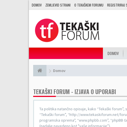
DOMOV
ZEMLJEVID STRANI
O TEKAŠKEM FORUMU
REGISTRIRAJ 
DOMOV
Domov
TEKAŠKI FORUM - IZJAVA O UPORABI
Ta politika natančno opisuje, kako “Tekaški forum”, s
“Tekaški forum”, “http://www.tekaskiforum.net/forum”
programska oprema", “www.phpbb.com”, “phpBB Gro
(nadalje navedeno kot "vaše informacije”).