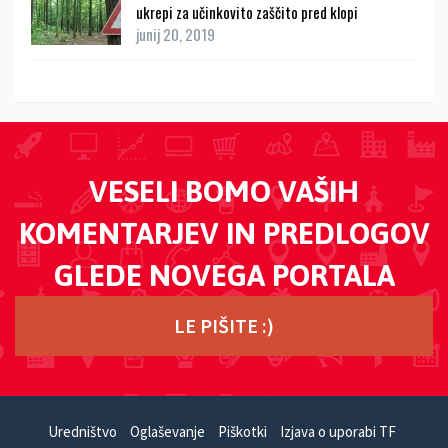
ukrepi za učinkovito zaščito pred klopi
junij 20, 2019
VESELI BOMO VAŠIH
KOMENTARJEV IN PREDLOGOV
GLEDE NOVEGA PORTALA
LE PIŠITE :)
Uredništvo
Oglaševanje
Piškotki
Izjava o uporabi TF