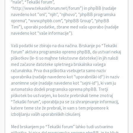
"naše", “Tekaški forum”,
“http://www.tekaskiforum.net/forum”) in phpBB (nadalje
navedeno kot "oni", "njih", "njihovo", "phpBB programska
oprema", “www.phpbb.com”, “phpBB Group”, “phpBB
Timi”), uporabi podatke, zbrane med vašo uporabo (nadalje
navedeno kot "vaše informacije”).
Vaši podatki se zbirajo na dva načina. Brskanje po “Tekaški
forum” aktivira programsko opremo phpBB, da ustvari nekaj
piškotkov (le-ti so majhne tekstovne datoteke) in jih naloži
med začasne datoteke spletnega brskalnika vašega
računalnika. Prva dva piškotka vsebujeta samo naziv
uporabnika (nadalje navedeno kot "uporabniški-id") in naziv
anonimne seje (nadalje navedeno kot "sejni-id"), ki vam ju
avtomatsko dodeli programska oprema phpBB. Tretji
piškotek bo ustvarjen, ko boste prebrskali teme znotraj
“Tekaški forum”, uporablja pa se za shranjevanje informacij,
katere teme ste že prebrali, in vam s tem pripomore k
izboljšanju vaših uporabniških izkušenj.
Med brskanjem po “Tekaški forum” lahko tudi ustvarimo
piškotke, ki niso del programske opreme phpBB, in to kljub