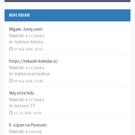
NOVE OBJAVE
Migam...torej sem!
Napisal/-a
zz topka
In:
Splošna debata
07 Avg 2026, 20:36
https://tekaski-koledar.si/
Napisal/-a
zz topka
In:
Vabila na prireditve
04 Avg 2026, 19:48
Moj srčni hrib..
Napisal/-a
zz topka
In:
lestvice TF
31 Jul 2026, 10:59
5. vzpon na Porezen
Napisal/-a
vencelj