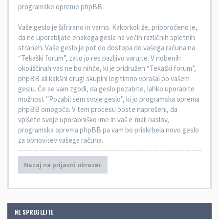
programske opreme phpBB.
Vaše geslo je šifrirano in varno. Kakorkoli že, priporočeno je,
da ne uporabljate enakega gesla na večih različnih spletnih
straneh. Vaše geslo je pot do dostopa do vašega računa na
“Tekaški forum”, zato jo res pazljivo varujte. V nobenih
okoliščinah vas ne bo nihče, ki je pridružen “Tekaški forum”,
phpBB ali kakšni drugi skupini legitimno vprašal po vašem
geslu. Če se vam zgodi, da geslo pozabite, lahko uporabite
možnost "Pozabil sem svoje geslo", ki jo programska oprema
phpBB omogoča. V tem procesu boste naprošeni, da
vpišete svoje uporabniško ime in vaš e-mail naslov,
programska oprema phpBB pa vam bo priskrbela novo geslo
za obnovitev vašega računa.
Nazaj na prijavni obrazec
NE SPREGLEJTE