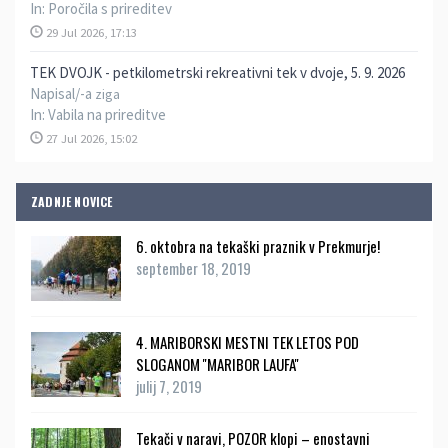
In:
Poročila s prireditev
29 Jul 2026, 17:13
TEK DVOJK - petkilometrski rekreativni tek v dvoje, 5. 9. 2026
Napisal/-a
ziga
In:
Vabila na prireditve
27 Jul 2026, 15:02
ZADNJE NOVICE
6. oktobra na tekaški praznik v Prekmurje!
september 18, 2019
4. MARIBORSKI MESTNI TEK LETOS POD
SLOGANOM ''MARIBOR LAUFA''
julij 7, 2019
Tekači v naravi, POZOR klopi – enostavni