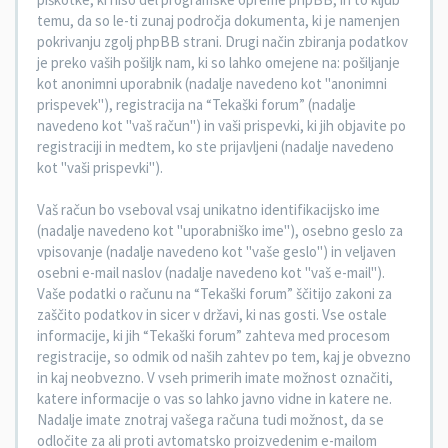
temu, da so le-ti zunaj področja dokumenta, ki je namenjen
pokrivanju zgolj phpBB strani. Drugi način zbiranja podatkov
je preko vaših pošiljk nam, ki so lahko omejene na: pošiljanje
kot anonimni uporabnik (nadalje navedeno kot "anonimni
prispevek"), registracija na “Tekaški forum” (nadalje
navedeno kot "vaš račun") in vaši prispevki, ki jih objavite po
registraciji in medtem, ko ste prijavljeni (nadalje navedeno
kot "vaši prispevki").
Vaš račun bo vseboval vsaj unikatno identifikacijsko ime
(nadalje navedeno kot "uporabniško ime"), osebno geslo za
vpisovanje (nadalje navedeno kot "vaše geslo") in veljaven
osebni e-mail naslov (nadalje navedeno kot "vaš e-mail").
Vaše podatki o računu na “Tekaški forum” ščitijo zakoni za
zaščito podatkov in sicer v državi, ki nas gosti. Vse ostale
informacije, ki jih “Tekaški forum” zahteva med procesom
registracije, so odmik od naših zahtev po tem, kaj je obvezno
in kaj neobvezno. V vseh primerih imate možnost označiti,
katere informacije o vas so lahko javno vidne in katere ne.
Nadalje imate znotraj vašega računa tudi možnost, da se
odločite za ali proti avtomatsko proizvedenim e-mailom