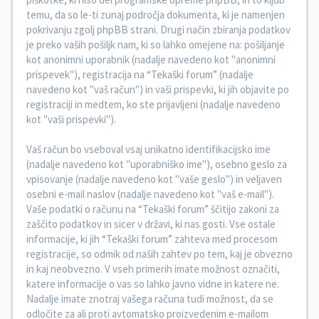
temu, da so le-ti zunaj področja dokumenta, ki je namenjen
pokrivanju zgolj phpBB strani. Drugi način zbiranja podatkov
je preko vaših pošiljk nam, ki so lahko omejene na: pošiljanje
kot anonimni uporabnik (nadalje navedeno kot "anonimni
prispevek"), registracija na “Tekaški forum” (nadalje
navedeno kot "vaš račun") in vaši prispevki, ki jih objavite po
registraciji in medtem, ko ste prijavljeni (nadalje navedeno
kot "vaši prispevki").
Vaš račun bo vseboval vsaj unikatno identifikacijsko ime
(nadalje navedeno kot "uporabniško ime"), osebno geslo za
vpisovanje (nadalje navedeno kot "vaše geslo") in veljaven
osebni e-mail naslov (nadalje navedeno kot "vaš e-mail").
Vaše podatki o računu na “Tekaški forum” ščitijo zakoni za
zaščito podatkov in sicer v državi, ki nas gosti. Vse ostale
informacije, ki jih “Tekaški forum” zahteva med procesom
registracije, so odmik od naših zahtev po tem, kaj je obvezno
in kaj neobvezno. V vseh primerih imate možnost označiti,
katere informacije o vas so lahko javno vidne in katere ne.
Nadalje imate znotraj vašega računa tudi možnost, da se
odločite za ali proti avtomatsko proizvedenim e-mailom