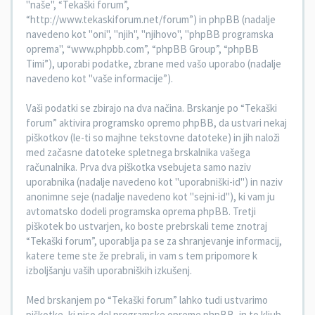
"naše", “Tekaški forum”,
“http://www.tekaskiforum.net/forum”) in phpBB (nadalje
navedeno kot "oni", "njih", "njihovo", "phpBB programska
oprema", “www.phpbb.com”, “phpBB Group”, “phpBB
Timi”), uporabi podatke, zbrane med vašo uporabo (nadalje
navedeno kot "vaše informacije”).
Vaši podatki se zbirajo na dva načina. Brskanje po “Tekaški
forum” aktivira programsko opremo phpBB, da ustvari nekaj
piškotkov (le-ti so majhne tekstovne datoteke) in jih naloži
med začasne datoteke spletnega brskalnika vašega
računalnika. Prva dva piškotka vsebujeta samo naziv
uporabnika (nadalje navedeno kot "uporabniški-id") in naziv
anonimne seje (nadalje navedeno kot "sejni-id"), ki vam ju
avtomatsko dodeli programska oprema phpBB. Tretji
piškotek bo ustvarjen, ko boste prebrskali teme znotraj
“Tekaški forum”, uporablja pa se za shranjevanje informacij,
katere teme ste že prebrali, in vam s tem pripomore k
izboljšanju vaših uporabniških izkušenj.
Med brskanjem po “Tekaški forum” lahko tudi ustvarimo
piškotke, ki niso del programske opreme phpBB, in to kljub