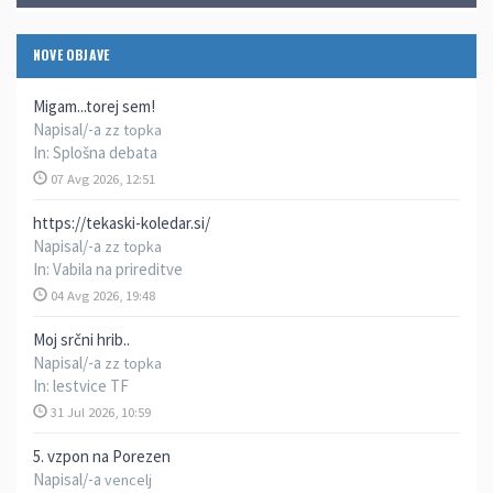
NOVE OBJAVE
Migam...torej sem!
Napisal/-a
zz topka
In:
Splošna debata
07 Avg 2026, 12:51
https://tekaski-koledar.si/
Napisal/-a
zz topka
In:
Vabila na prireditve
04 Avg 2026, 19:48
Moj srčni hrib..
Napisal/-a
zz topka
In:
lestvice TF
31 Jul 2026, 10:59
5. vzpon na Porezen
Napisal/-a
vencelj