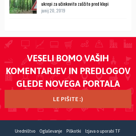
ukrepi za učinkovito zaščito pred klopi
junij 20, 2019
VESELI BOMO VAŠIH
KOMENTARJEV IN PREDLOGOV
GLEDE NOVEGA PORTALA
LE PIŠITE :)
Uredništvo
Oglaševanje
Piškotki
Izjava o uporabi TF