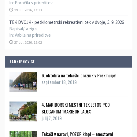
In:
Poročila s prireditev
29 Jul 2026, 17:13
TEK DVOJK - petkilometrski rekreativni tek v dvoje, 5. 9. 2026
Napisal/-a
ziga
In:
Vabila na prireditve
27 Jul 2026, 15:02
ZADNJE NOVICE
6. oktobra na tekaški praznik v Prekmurje!
september 18, 2019
4. MARIBORSKI MESTNI TEK LETOS POD
SLOGANOM ''MARIBOR LAUFA''
julij 7, 2019
Tekači v naravi, POZOR klopi – enostavni