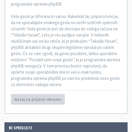
programske opreme phpBB.
Vaše geslo je šifrirano in varno. Kakorkoli že, priporočeno je,
da ne uporabljate enakega gesla na večih različnih spletnih
straneh. Vaše geslo je pot do dostopa do vašega računa na
“Tekaški forum”, zato jo res pazljivo varujte. V nobenih
okoliščinah vas ne bo nihče, ki je pridružen “Tekaški forum”,
phpBB ali kakšni drugi skupini legitimno vprašal po vašem
geslu. Če se vam zgodi, da geslo pozabite, lahko uporabite
možnost "Pozabil sem svoje geslo", ki jo programska oprema
phpBB omogoča. V tem procesu boste naprošeni, da
vpišete svoje uporabniško ime in vaš e-mail naslov,
programska oprema phpBB pa vam bo priskrbela novo geslo
za obnovitev vašega računa.
Nazaj na prijavni obrazec
NE SPREGLEJTE