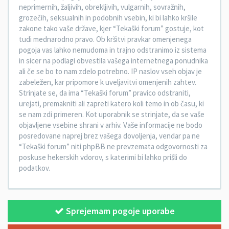
neprimernih, žaljivih, obrekljivih, vulgarnih, sovražnih,
grozečih, seksualnih in podobnih vsebin, ki bi lahko kršile
zakone tako vaše države, kjer “Tekaški forum” gostuje, kot
tudi mednarodno pravo. Ob kršitvi pravkar omenjenega
pogoja vas lahko nemudoma in trajno odstranimo iz sistema
in sicer na podlagi obvestila vašega internetnega ponudnika
ali če se bo to nam zdelo potrebno. IP naslov vseh objav je
zabeležen, kar pripomore k uveljavitvi omenjenih zahtev.
Strinjate se, da ima “Tekaški forum” pravico odstraniti,
urejati, premakniti ali zapreti katero koli temo in ob času, ki
se nam zdi primeren. Kot uporabnik se strinjate, da se vaše
objavljene vsebine shrani v arhiv. Vaše informacije ne bodo
posredovane naprej brez vašega dovoljenja, vendar pa ne
“Tekaški forum” niti phpBB ne prevzemata odgovornosti za
poskuse hekerskih vdorov, s katerimi bi lahko prišli do
podatkov.
Sprejemam pogoje uporabe