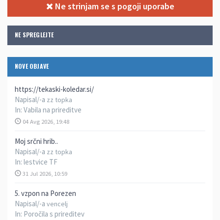
Ne strinjam se s pogoji uporabe
NE SPREGLEJTE
NOVE OBJAVE
https://tekaski-koledar.si/
Napisal/-a
zz topka
In:
Vabila na prireditve
04 Avg 2026, 19:48
Moj srčni hrib..
Napisal/-a
zz topka
In:
lestvice TF
31 Jul 2026, 10:59
5. vzpon na Porezen
Napisal/-a
vencelj
In:
Poročila s prireditev