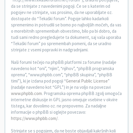
da se strinjate z navedenimi pogoji. Če se s katerim od
pogojev ne strinjate, vas prosimo, da ne uporabljate oz.
dostopate do “Tekaški forum”. Pogoje lahko kadarkoli
spremenimo in potrudili se bomo po najboljših močeh, da vas
o morebitnih spremembah obvestimo, bilo pa bi dobro, da
tudi sami redno pregledujete ta dokument, saj vaša uporaba
“Tekaški forum” po spremembah pomeni, da se uradno
strinjate z vsemi popravki in nadgradnjami.
Naši forumi tečejo na phpBB platformi za forume (nadalje
navedeno kot “oni”, “njim”, “njihov”, “phpBB programska
oprema”, “www.phpbb.com”, “phpBB skupina”, “phpBB
timi”), ki je izdana pod pogoji “
General Public License
”
(nadalje navedeno kot “GPL”) in je na voljo na povezavi
www.phpbb.com
. Programska oprema phpBB zgolj omogoča
internetne diskusije in GPL jasno omejuje vsebine v okvire
tistega, kar dovolimo oz. ne prepovemo. Za nadaljne
informacije o phpBB si oglejte povezavo:
https://www.phpbb.com/
.
Strinjate se s pogojem, da ne boste objavljali kakršnih koli