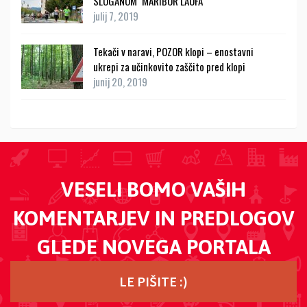
SLOGANOM ''MARIBOR LAUFA''
julij 7, 2019
Tekači v naravi, POZOR klopi – enostavni
ukrepi za učinkovito zaščito pred klopi
junij 20, 2019
VESELI BOMO VAŠIH
KOMENTARJEV IN PREDLOGOV
GLEDE NOVEGA PORTALA
LE PIŠITE :)