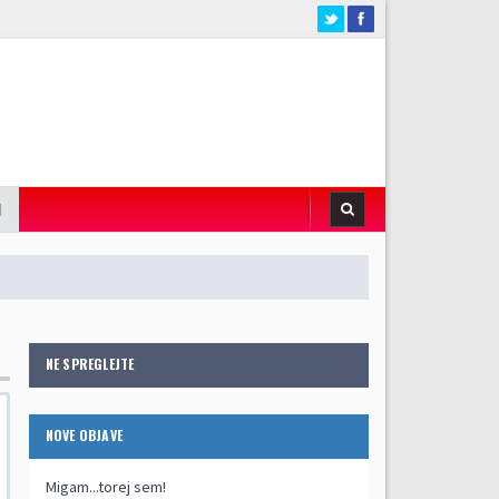
I
NE SPREGLEJTE
NOVE OBJAVE
Migam...torej sem!