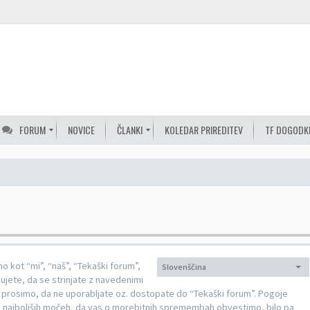
FORUM
NOVICE
ČLANKI
KOLEDAR PRIREDITEV
TF DOGODK
 kot “mi”, “naš”, “Tekaški forum”,
Slovenščina
Jezik:
ujete, da se strinjate z navedenimi
s prosimo, da ne uporabljate oz. dostopate do “Tekaški forum”. Pogoje
o najboljših močeh, da vas o morebitnih spremembah obvestimo, bilo pa