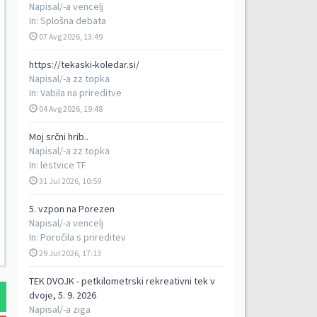
Napisal/-a
vencelj
In:
Splošna debata
07 Avg 2026, 13:49
https://tekaski-koledar.si/
Napisal/-a
zz topka
In:
Vabila na prireditve
04 Avg 2026, 19:48
Moj srčni hrib..
Napisal/-a
zz topka
In:
lestvice TF
31 Jul 2026, 10:59
5. vzpon na Porezen
Napisal/-a
vencelj
In:
Poročila s prireditev
29 Jul 2026, 17:13
TEK DVOJK - petkilometrski rekreativni tek v
dvoje, 5. 9. 2026
Napisal/-a
ziga