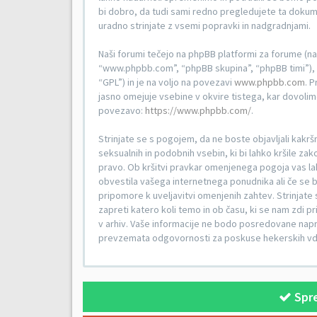
bi dobro, da tudi sami redno pregledujete ta doku
uradno strinjate z vsemi popravki in nadgradnjami.
Naši forumi tečejo na phpBB platformi za forume (n
“www.phpbb.com”, “phpBB skupina”, “phpBB timi”), k
“GPL”) in je na voljo na povezavi
www.phpbb.com
. 
jasno omejuje vsebine v okvire tistega, kar dovoli
povezavo:
https://www.phpbb.com/
.
Strinjate se s pogojem, da ne boste objavljali kakršni
seksualnih in podobnih vsebin, ki bi lahko kršile z
pravo. Ob kršitvi pravkar omenjenega pogoja vas la
obvestila vašega internetnega ponudnika ali če se 
pripomore k uveljavitvi omenjenih zahtev. Strinjate s
zapreti katero koli temo in ob času, ki se nam zdi p
v arhiv. Vaše informacije ne bodo posredovane napr
prevzemata odgovornosti za poskuse hekerskih vdoro
Spre