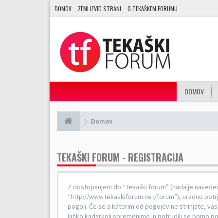
DOMOV
ZEMLJEVID STRANI
O TEKAŠKEM FORUMU
DOMOV
Domov
TEKAŠKI FORUM - REGISTRACIJA
Z dostopanjem do “Tekaški forum” (nadalje navedeno
“http://www.tekaskiforum.net/forum”), uradno potrj
pogoji. Če se s katerim od pogojev ne strinjate, va
lahko kadarkoli spremenimo in potrudili se bomo p