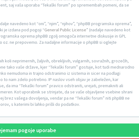
ment, saj vaša uporaba “Tekaški forum” po spremembah pomeni, da se
adalje navedeno kot “oni”, “njim”, “njihov”, “phpBB programska oprema”,
i je izdana pod pogoji “
General Public License
” (nadalje navedeno kot
Programska oprema phpBB zgolj omogoča internetne diskusije in GPL
mo oz. ne prepovemo. Za nadaljne informacije o phpBB si oglejte
h koli neprimernih, žaljivih, obrekljivih, vulgarnih, sovražnih, grozečih,
akone tako vaše države, kjer “Tekaški forum” gostuje, kot tudi mednarodno
hko nemudoma in trajno odstranimo iz sistema in sicer na podlagi
bo to nam zdelo potrebno. IP naslov vseh objav je zabeležen, kar
e, da ima “Tekaški forum” pravico odstraniti, urejati, premakniti ali
rimeren. Kot uporabnik se strinjate, da se vaše objavljene vsebine shrani
ej brez vašega dovoljenja, vendar pa ne “Tekaški forum” niti phpBB ne
v, s katerimi bi lahko prišli do podatkov.
jemam pogoje uporabe