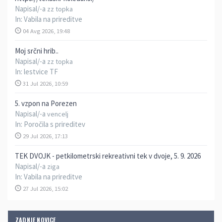
Napisal/-a
zz topka
In:
Vabila na prireditve
04 Avg 2026, 19:48
Moj srčni hrib..
Napisal/-a
zz topka
In:
lestvice TF
31 Jul 2026, 10:59
5. vzpon na Porezen
Napisal/-a
vencelj
In:
Poročila s prireditev
29 Jul 2026, 17:13
TEK DVOJK - petkilometrski rekreativni tek v dvoje, 5. 9. 2026
Napisal/-a
ziga
In:
Vabila na prireditve
27 Jul 2026, 15:02
ZADNJE NOVICE