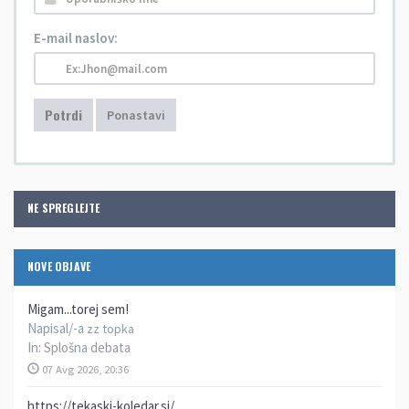
E-mail naslov:
Potrdi
Ponastavi
NE SPREGLEJTE
NOVE OBJAVE
Migam...torej sem!
Napisal/-a
zz topka
In:
Splošna debata
07 Avg 2026, 20:36
https://tekaski-koledar.si/