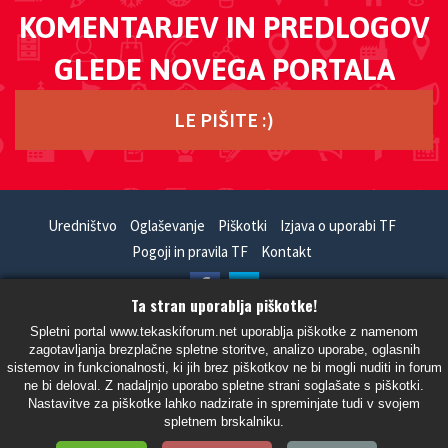
KOMENTARJEV IN PREDLOGOV
GLEDE NOVEGA PORTALA
LE PIŠITE :)
Uredništvo
Oglaševanje
Piškotki
Izjava o uporabi TF
Pogoji in pravila TF
Kontakt
Ta stran uporablja piškotke!
HandCrafted With
In
SiteSplat
- Powered By
phpBB
Spletni portal www.tekaskiforum.net uporablja piškotke z namenom
zagotavljanja brezplačne spletne storitve, analizo uporabe, oglasnih
- Vsi časi so UTC+02:00 Evropa/Ljubljana -
sistemov in funkcionalnosti, ki jih brez piškotkov ne bi mogli nuditi in forum
ne bi deloval. Z nadaljnjo uporabo spletne strani soglašate s piškotki.
Nastavitve za piškotke lahko nadzirate in spreminjate tudi v svojem
spletnem brskalniku.