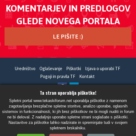
KOMENTARJEV IN PREDLOGOV
GLEDE NOVEGA PORTALA
LE PIŠITE :)
Uredništvo
Oglaševanje
Piškotki
Izjava o uporabi TF
Pogoji in pravila TF
Kontakt
Ta stran uporablja piškotke!
HandCrafted With
In
SiteSplat
- Powered By
phpBB
Spletni portal www.tekaskiforum.net uporablja piškotke z namenom
zagotavljanja brezplačne spletne storitve, analizo uporabe, oglasnih
- Vsi časi so UTC+02:00 Evropa/Ljubljana -
sistemov in funkcionalnosti, ki jih brez piškotkov ne bi mogli nuditi in forum
ne bi deloval. Z nadaljnjo uporabo spletne strani soglašate s piškotki.
Nastavitve za piškotke lahko nadzirate in spreminjate tudi v svojem
spletnem brskalniku.