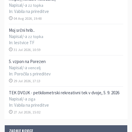
Napisal/-a
zz topka
In:
Vabila na prireditve
04 Avg 2026, 19:48
Moj srčni hrib..
Napisal/-a
zz topka
In:
lestvice TF
31 Jul 2026, 10:59
5. vzpon na Porezen
Napisal/-a
vencelj
In:
Poročila s prireditev
29 Jul 2026, 17:13
TEK DVOJK - petkilometrski rekreativni tek v dvoje, 5. 9. 2026
Napisal/-a
ziga
In:
Vabila na prireditve
27 Jul 2026, 15:02
ZADNJE NOVICE