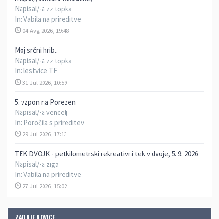
Napisal/-a
zz topka
In:
Vabila na prireditve
04 Avg 2026, 19:48
Moj srčni hrib..
Napisal/-a
zz topka
In:
lestvice TF
31 Jul 2026, 10:59
5. vzpon na Porezen
Napisal/-a
vencelj
In:
Poročila s prireditev
29 Jul 2026, 17:13
TEK DVOJK - petkilometrski rekreativni tek v dvoje, 5. 9. 2026
Napisal/-a
ziga
In:
Vabila na prireditve
27 Jul 2026, 15:02
ZADNJE NOVICE