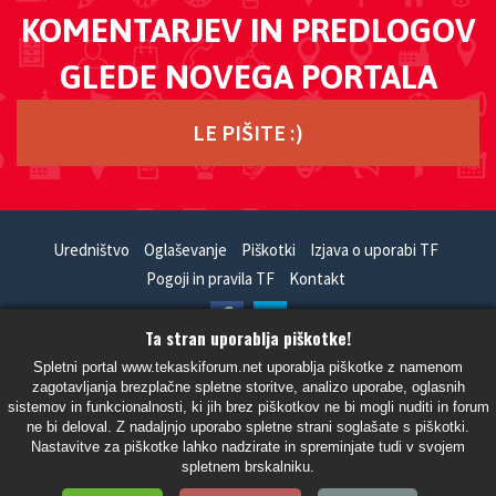
KOMENTARJEV IN PREDLOGOV
GLEDE NOVEGA PORTALA
LE PIŠITE :)
Uredništvo
Oglaševanje
Piškotki
Izjava o uporabi TF
Pogoji in pravila TF
Kontakt
Ta stran uporablja piškotke!
HandCrafted With
In
SiteSplat
- Powered By
phpBB
Spletni portal www.tekaskiforum.net uporablja piškotke z namenom
zagotavljanja brezplačne spletne storitve, analizo uporabe, oglasnih
- Vsi časi so UTC+02:00 Evropa/Ljubljana -
sistemov in funkcionalnosti, ki jih brez piškotkov ne bi mogli nuditi in forum
ne bi deloval. Z nadaljnjo uporabo spletne strani soglašate s piškotki.
Nastavitve za piškotke lahko nadzirate in spreminjate tudi v svojem
spletnem brskalniku.