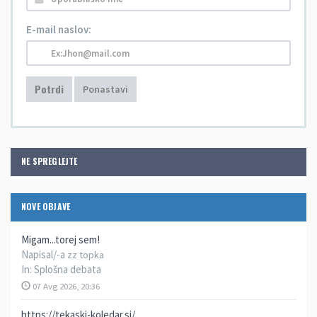
E-mail naslov:
Potrdi
Ponastavi
NE SPREGLEJTE
NOVE OBJAVE
Migam...torej sem!
Napisal/-a
zz topka
In:
Splošna debata
07 Avg 2026, 20:36
https://tekaski-koledar.si/