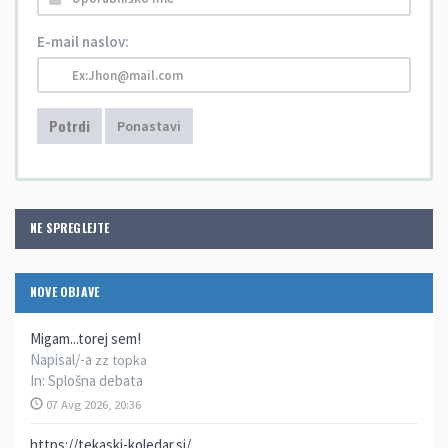
E-mail naslov:
Potrdi
Ponastavi
NE SPREGLEJTE
NOVE OBJAVE
Migam...torej sem!
Napisal/-a
zz topka
In:
Splošna debata
07 Avg 2026, 20:36
https://tekaski-koledar.si/