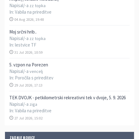
Napisal/-a
zz topka
In:
Vabila na prireditve
04 Avg 2026, 19:48
Moj srčni hrib..
Napisal/-a
zz topka
In:
lestvice TF
31 Jul 2026, 10:59
5. vzpon na Porezen
Napisal/-a
vencelj
In:
Poročila s prireditev
29 Jul 2026, 17:13
TEK DVOJK - petkilometrski rekreativni tek v dvoje, 5. 9. 2026
Napisal/-a
ziga
In:
Vabila na prireditve
27 Jul 2026, 15:02
ZADNJE NOVICE