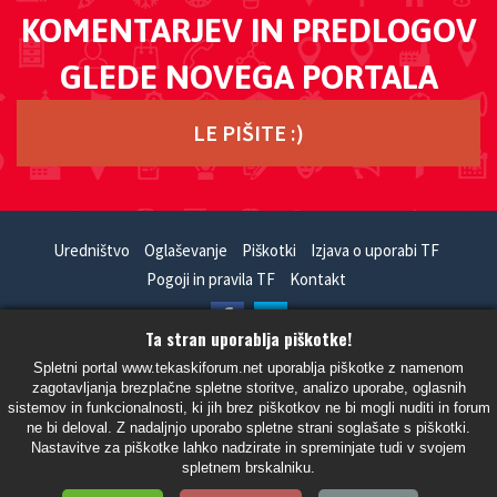
KOMENTARJEV IN PREDLOGOV
GLEDE NOVEGA PORTALA
LE PIŠITE :)
Uredništvo
Oglaševanje
Piškotki
Izjava o uporabi TF
Pogoji in pravila TF
Kontakt
Ta stran uporablja piškotke!
HandCrafted With
In
SiteSplat
- Powered By
phpBB
Spletni portal www.tekaskiforum.net uporablja piškotke z namenom
zagotavljanja brezplačne spletne storitve, analizo uporabe, oglasnih
- Vsi časi so UTC+02:00 Evropa/Ljubljana -
sistemov in funkcionalnosti, ki jih brez piškotkov ne bi mogli nuditi in forum
ne bi deloval. Z nadaljnjo uporabo spletne strani soglašate s piškotki.
Nastavitve za piškotke lahko nadzirate in spreminjate tudi v svojem
spletnem brskalniku.