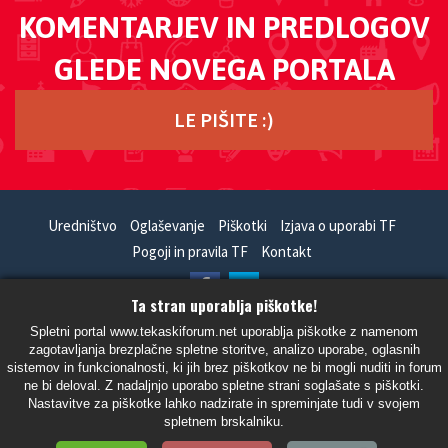
KOMENTARJEV IN PREDLOGOV
GLEDE NOVEGA PORTALA
LE PIŠITE :)
Uredništvo
Oglaševanje
Piškotki
Izjava o uporabi TF
Pogoji in pravila TF
Kontakt
Ta stran uporablja piškotke!
HandCrafted With
In
SiteSplat
- Powered By
phpBB
Spletni portal www.tekaskiforum.net uporablja piškotke z namenom
zagotavljanja brezplačne spletne storitve, analizo uporabe, oglasnih
- Vsi časi so UTC+02:00 Evropa/Ljubljana -
sistemov in funkcionalnosti, ki jih brez piškotkov ne bi mogli nuditi in forum
ne bi deloval. Z nadaljnjo uporabo spletne strani soglašate s piškotki.
Nastavitve za piškotke lahko nadzirate in spreminjate tudi v svojem
spletnem brskalniku.