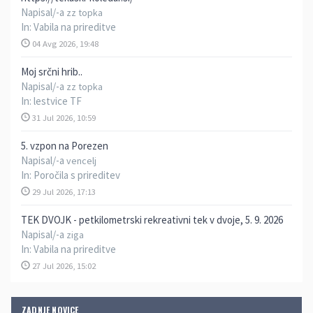
Napisal/-a
zz topka
In:
Vabila na prireditve
04 Avg 2026, 19:48
Moj srčni hrib..
Napisal/-a
zz topka
In:
lestvice TF
31 Jul 2026, 10:59
5. vzpon na Porezen
Napisal/-a
vencelj
In:
Poročila s prireditev
29 Jul 2026, 17:13
TEK DVOJK - petkilometrski rekreativni tek v dvoje, 5. 9. 2026
Napisal/-a
ziga
In:
Vabila na prireditve
27 Jul 2026, 15:02
ZADNJE NOVICE