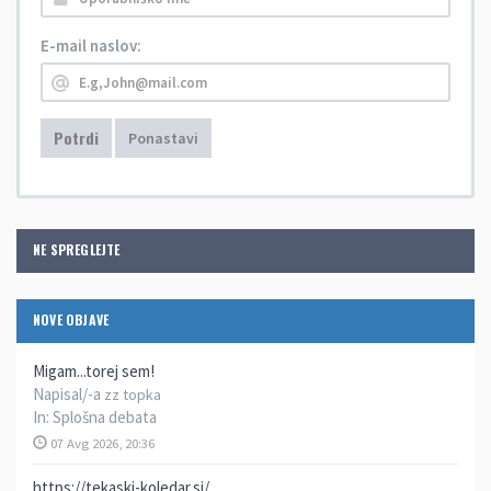
E-mail naslov:
Potrdi
Ponastavi
NE SPREGLEJTE
NOVE OBJAVE
Migam...torej sem!
Napisal/-a
zz topka
In:
Splošna debata
07 Avg 2026, 20:36
https://tekaski-koledar.si/