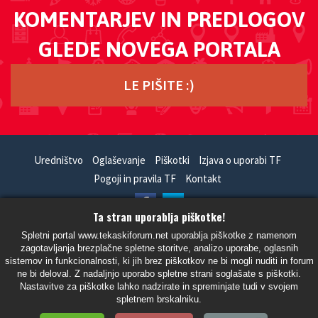
KOMENTARJEV IN PREDLOGOV
GLEDE NOVEGA PORTALA
LE PIŠITE :)
Uredništvo
Oglaševanje
Piškotki
Izjava o uporabi TF
Pogoji in pravila TF
Kontakt
Ta stran uporablja piškotke!
HandCrafted With
In
SiteSplat
- Powered By
phpBB
Spletni portal www.tekaskiforum.net uporablja piškotke z namenom
zagotavljanja brezplačne spletne storitve, analizo uporabe, oglasnih
- Vsi časi so UTC+02:00 Evropa/Ljubljana -
sistemov in funkcionalnosti, ki jih brez piškotkov ne bi mogli nuditi in forum
ne bi deloval. Z nadaljnjo uporabo spletne strani soglašate s piškotki.
Nastavitve za piškotke lahko nadzirate in spreminjate tudi v svojem
spletnem brskalniku.