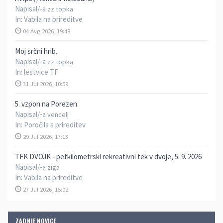
Napisal/-a
zz topka
In:
Vabila na prireditve
04 Avg 2026, 19:48
Moj srčni hrib..
Napisal/-a
zz topka
In:
lestvice TF
31 Jul 2026, 10:59
5. vzpon na Porezen
Napisal/-a
vencelj
In:
Poročila s prireditev
29 Jul 2026, 17:13
TEK DVOJK - petkilometrski rekreativni tek v dvoje, 5. 9. 2026
Napisal/-a
ziga
In:
Vabila na prireditve
27 Jul 2026, 15:02
ZADNJE NOVICE