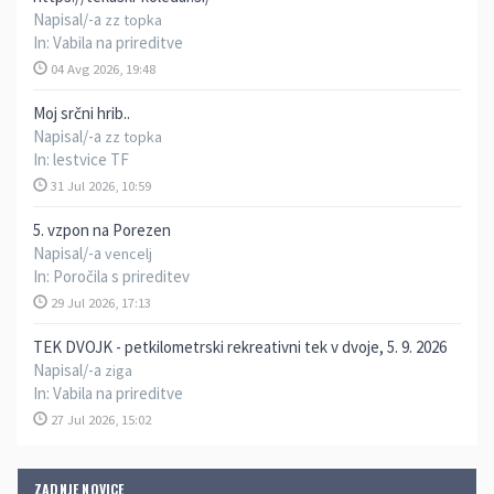
Napisal/-a
zz topka
In:
Vabila na prireditve
04 Avg 2026, 19:48
Moj srčni hrib..
Napisal/-a
zz topka
In:
lestvice TF
31 Jul 2026, 10:59
5. vzpon na Porezen
Napisal/-a
vencelj
In:
Poročila s prireditev
29 Jul 2026, 17:13
TEK DVOJK - petkilometrski rekreativni tek v dvoje, 5. 9. 2026
Napisal/-a
ziga
In:
Vabila na prireditve
27 Jul 2026, 15:02
ZADNJE NOVICE