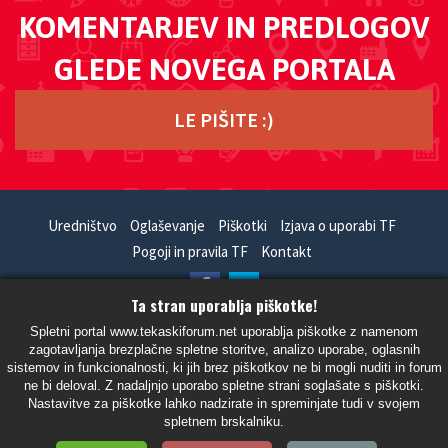
KOMENTARJEV IN PREDLOGOV
GLEDE NOVEGA PORTALA
LE PIŠITE :)
Uredništvo
Oglaševanje
Piškotki
Izjava o uporabi TF
Pogoji in pravila TF
Kontakt
Ta stran uporablja piškotke!
HandCrafted With
In
SiteSplat
- Powered By
phpBB
Spletni portal www.tekaskiforum.net uporablja piškotke z namenom
zagotavljanja brezplačne spletne storitve, analizo uporabe, oglasnih
- Vsi časi so UTC+02:00 Evropa/Ljubljana -
sistemov in funkcionalnosti, ki jih brez piškotkov ne bi mogli nuditi in forum
ne bi deloval. Z nadaljnjo uporabo spletne strani soglašate s piškotki.
Nastavitve za piškotke lahko nadzirate in spreminjate tudi v svojem
spletnem brskalniku.