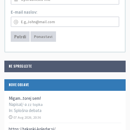
E-mail naslov:
Potrdi
Ponastavi
NE SPREGLEJTE
NOVE OBJAVE
Migam...torej sem!
Napisal/-a
zz topka
In:
Splošna debata
07 Avg 2026, 20:36
https://tekaski-koledar.si/