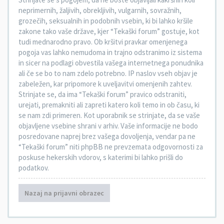
neprimernih, žaljivih, obrekljivih, vulgarnih, sovražnih,
grozečih, seksualnih in podobnih vsebin, ki bi lahko kršile
zakone tako vaše države, kjer “Tekaški forum” gostuje, kot
tudi mednarodno pravo. Ob kršitvi pravkar omenjenega
pogoja vas lahko nemudoma in trajno odstranimo iz sistema
in sicer na podlagi obvestila vašega internetnega ponudnika
ali če se bo to nam zdelo potrebno. IP naslov vseh objav je
zabeležen, kar pripomore k uveljavitvi omenjenih zahtev.
Strinjate se, da ima “Tekaški forum” pravico odstraniti,
urejati, premakniti ali zapreti katero koli temo in ob času, ki
se nam zdi primeren. Kot uporabnik se strinjate, da se vaše
objavljene vsebine shrani v arhiv. Vaše informacije ne bodo
posredovane naprej brez vašega dovoljenja, vendar pa ne
“Tekaški forum” niti phpBB ne prevzemata odgovornosti za
poskuse hekerskih vdorov, s katerimi bi lahko prišli do
podatkov.
Nazaj na prijavni obrazec