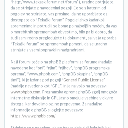
“http://www.tekaskiforum.net/forum”), uradno potrjujete,
da se strinjate z navedenimi pogoji. Če se s katerim od
pogojev ne strinjate, vas prosimo, da ne uporabljate oz.
dostopate do “Tekaški forum”. Pogoje lahko kadarkoli
spremenimo in potrudili se bomo po najboljših močeh, da vas
o morebitnih spremembah obvestimo, bilo pa bi dobro, da
tudi sami redno pregledujete ta dokument, saj vaša uporaba
“Tekaški forum” po spremembah pomeni, da se uradno
strinjate z vsemi popravki in nadgradnjami.
Naši forumi tečejo na phpBB platformi za forume (nadalje
navedeno kot “oni”, “njim”, “njihov”, “phpBB programska
oprema”, “www.phpbb.com”, “phpBB skupina”, “phpBB
timi”), ki je izdana pod pogoji “
General Public License
”
(nadalje navedeno kot “GPL”) in je na voljo na povezavi
www.phpbb.com
. Programska oprema phpBB zgolj omogoča
internetne diskusije in GPL jasno omejuje vsebine v okvire
tistega, kar dovolimo oz. ne prepovemo. Za nadaljne
informacije o phpBB si oglejte povezavo:
https://www.phpbb.com/
.
Strinjate se s pogojem, da ne boste objavljali kakršnih koli