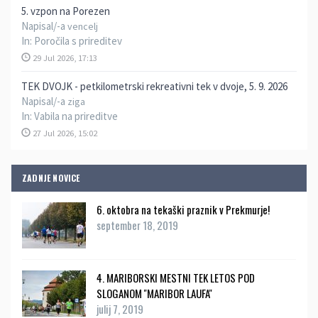
5. vzpon na Porezen
Napisal/-a
vencelj
In:
Poročila s prireditev
29 Jul 2026, 17:13
TEK DVOJK - petkilometrski rekreativni tek v dvoje, 5. 9. 2026
Napisal/-a
ziga
In:
Vabila na prireditve
27 Jul 2026, 15:02
ZADNJE NOVICE
6. oktobra na tekaški praznik v Prekmurje!
september 18, 2019
4. MARIBORSKI MESTNI TEK LETOS POD
SLOGANOM ''MARIBOR LAUFA''
julij 7, 2019