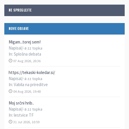
NE SPREGLEJTE
NOVE OBJAVE
Migam...torej sem!
Napisal/-a
zz topka
In:
Splošna debata
07 Avg 2026, 20:36
https://tekaski-koledar.si/
Napisal/-a
zz topka
In:
Vabila na prireditve
04 Avg 2026, 19:48
Moj srčni hrib..
Napisal/-a
zz topka
In:
lestvice TF
31 Jul 2026, 10:59