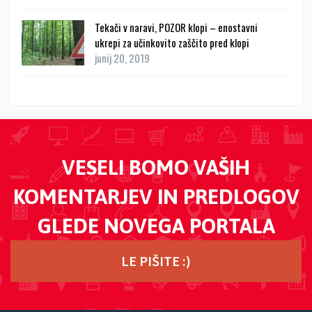
Tekači v naravi, POZOR klopi – enostavni
ukrepi za učinkovito zaščito pred klopi
junij 20, 2019
VESELI BOMO VAŠIH
KOMENTARJEV IN PREDLOGOV
GLEDE NOVEGA PORTALA
LE PIŠITE :)