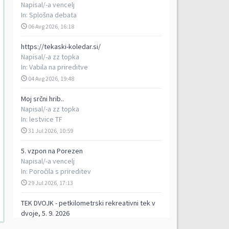
Napisal/-a
vencelj
In:
Splošna debata
06 Avg 2026, 16:18
https://tekaski-koledar.si/
Napisal/-a
zz topka
In:
Vabila na prireditve
04 Avg 2026, 19:48
Moj srčni hrib..
Napisal/-a
zz topka
In:
lestvice TF
31 Jul 2026, 10:59
5. vzpon na Porezen
Napisal/-a
vencelj
In:
Poročila s prireditev
29 Jul 2026, 17:13
TEK DVOJK - petkilometrski rekreativni tek v
dvoje, 5. 9. 2026
Napisal/-a
ziga