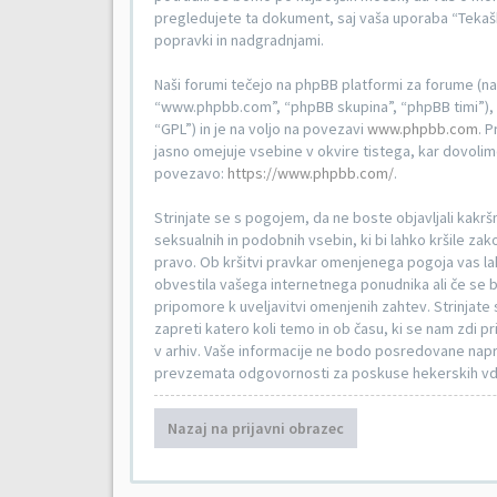
pregledujete ta dokument, saj vaša uporaba “Teka
popravki in nadgradnjami.
Naši forumi tečejo na phpBB platformi za forume (n
“www.phpbb.com”, “phpBB skupina”, “phpBB timi”), k
“GPL”) in je na voljo na povezavi
www.phpbb.com
. 
jasno omejuje vsebine v okvire tistega, kar dovoli
povezavo:
https://www.phpbb.com/
.
Strinjate se s pogojem, da ne boste objavljali kakršni
seksualnih in podobnih vsebin, ki bi lahko kršile z
pravo. Ob kršitvi pravkar omenjenega pogoja vas la
obvestila vašega internetnega ponudnika ali če se 
pripomore k uveljavitvi omenjenih zahtev. Strinjate s
zapreti katero koli temo in ob času, ki se nam zdi p
v arhiv. Vaše informacije ne bodo posredovane napr
prevzemata odgovornosti za poskuse hekerskih vdoro
Nazaj na prijavni obrazec