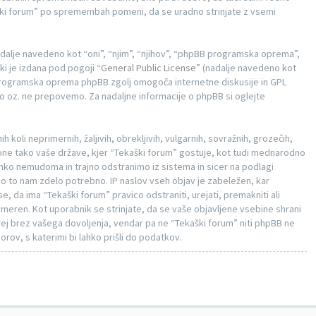
ški forum” po spremembah pomeni, da se uradno strinjate z vsemi
adalje navedeno kot “oni”, “njim”, “njihov”, “phpBB programska oprema”,
i je izdana pod pogoji “
General Public License
” (nadalje navedeno kot
Programska oprema phpBB zgolj omogoča internetne diskusije in GPL
mo oz. ne prepovemo. Za nadaljne informacije o phpBB si oglejte
h koli neprimernih, žaljivih, obrekljivih, vulgarnih, sovražnih, grozečih,
akone tako vaše države, kjer “Tekaški forum” gostuje, kot tudi mednarodno
hko nemudoma in trajno odstranimo iz sistema in sicer na podlagi
bo to nam zdelo potrebno. IP naslov vseh objav je zabeležen, kar
e, da ima “Tekaški forum” pravico odstraniti, urejati, premakniti ali
rimeren. Kot uporabnik se strinjate, da se vaše objavljene vsebine shrani
ej brez vašega dovoljenja, vendar pa ne “Tekaški forum” niti phpBB ne
v, s katerimi bi lahko prišli do podatkov.