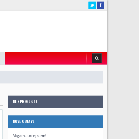
I
NE SPREGLEJTE
NOVE OBJAVE
Migam...torej sem!