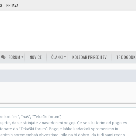
SE
PRIJAVA
FORUM
NOVICE
ČLANKI
KOLEDAR PRIREDITEV
TF DOGODK
 kot “mi”, “naš”, “Tekaški forum”,
ujete, da se strinjate z navedenimi pogoji. Če se s katerim od pogojev
ostopate do “Tekaški forum”. Pogoje lahko kadarkoli spremenimo in
rebitnih spremembah obvestimo, bilo pa bi dobro, da tudi sami redno