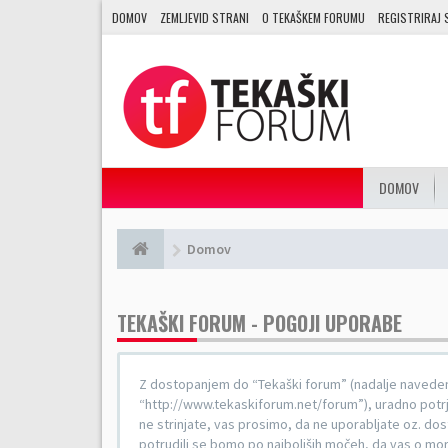
DOMOV
ZEMLJEVID STRANI
O TEKAŠKEM FORUMU
REGISTRIRAJ 
DOMOV
Domov
TEKAŠKI FORUM - POGOJI UPORABE
Z dostopanjem do “Tekaški forum” (nadalje navedeno
“http://www.tekaskiforum.net/forum”), uradno potrj
ne strinjate, vas prosimo, da ne uporabljate oz. d
potrudili se bomo po najboljših močeh, da vas o mo