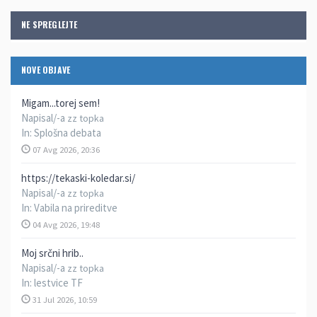
NE SPREGLEJTE
NOVE OBJAVE
Migam...torej sem!
Napisal/-a
zz topka
In:
Splošna debata
07 Avg 2026, 20:36
https://tekaski-koledar.si/
Napisal/-a
zz topka
In:
Vabila na prireditve
04 Avg 2026, 19:48
Moj srčni hrib..
Napisal/-a
zz topka
In:
lestvice TF
31 Jul 2026, 10:59