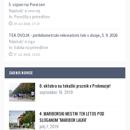
5. vzpon na Porezen
Napisal/-a
vencelj
In:
Poročila s prireditev
29 Jul 2026, 17:13
TEK DVOJK - petkilometrski rekreativni tek v dvoje, 5. 9. 2026
Napisal/-a
ziga
In:
Vabila na prireditve
27 Jul 2026, 15:02
ZADNJE NOVICE
6. oktobra na tekaški praznik v Prekmurje!
september 18, 2019
4. MARIBORSKI MESTNI TEK LETOS POD
SLOGANOM ''MARIBOR LAUFA''
julij 7, 2019