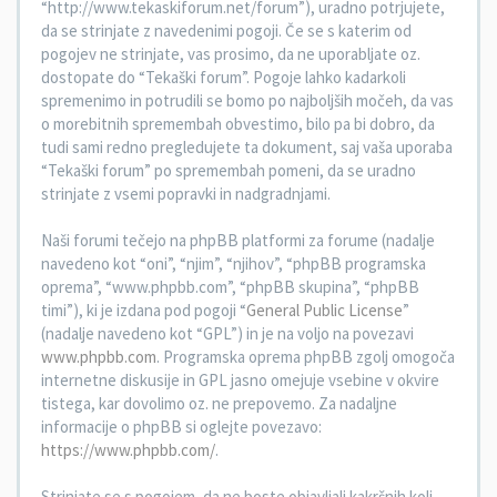
“http://www.tekaskiforum.net/forum”), uradno potrjujete,
da se strinjate z navedenimi pogoji. Če se s katerim od
pogojev ne strinjate, vas prosimo, da ne uporabljate oz.
dostopate do “Tekaški forum”. Pogoje lahko kadarkoli
spremenimo in potrudili se bomo po najboljših močeh, da vas
o morebitnih spremembah obvestimo, bilo pa bi dobro, da
tudi sami redno pregledujete ta dokument, saj vaša uporaba
“Tekaški forum” po spremembah pomeni, da se uradno
strinjate z vsemi popravki in nadgradnjami.
Naši forumi tečejo na phpBB platformi za forume (nadalje
navedeno kot “oni”, “njim”, “njihov”, “phpBB programska
oprema”, “www.phpbb.com”, “phpBB skupina”, “phpBB
timi”), ki je izdana pod pogoji “
General Public License
”
(nadalje navedeno kot “GPL”) in je na voljo na povezavi
www.phpbb.com
. Programska oprema phpBB zgolj omogoča
internetne diskusije in GPL jasno omejuje vsebine v okvire
tistega, kar dovolimo oz. ne prepovemo. Za nadaljne
informacije o phpBB si oglejte povezavo:
https://www.phpbb.com/
.
Strinjate se s pogojem, da ne boste objavljali kakršnih koli