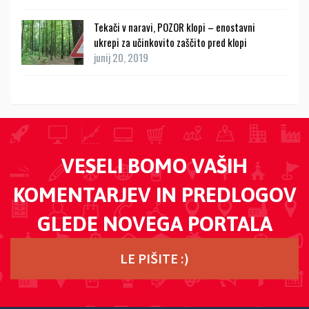
Tekači v naravi, POZOR klopi – enostavni
ukrepi za učinkovito zaščito pred klopi
junij 20, 2019
VESELI BOMO VAŠIH
KOMENTARJEV IN PREDLOGOV
GLEDE NOVEGA PORTALA
LE PIŠITE :)