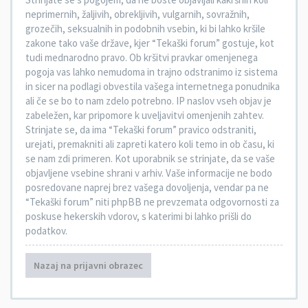
neprimernih, žaljivih, obrekljivih, vulgarnih, sovražnih,
grozečih, seksualnih in podobnih vsebin, ki bi lahko kršile
zakone tako vaše države, kjer “Tekaški forum” gostuje, kot
tudi mednarodno pravo. Ob kršitvi pravkar omenjenega
pogoja vas lahko nemudoma in trajno odstranimo iz sistema
in sicer na podlagi obvestila vašega internetnega ponudnika
ali če se bo to nam zdelo potrebno. IP naslov vseh objav je
zabeležen, kar pripomore k uveljavitvi omenjenih zahtev.
Strinjate se, da ima “Tekaški forum” pravico odstraniti,
urejati, premakniti ali zapreti katero koli temo in ob času, ki
se nam zdi primeren. Kot uporabnik se strinjate, da se vaše
objavljene vsebine shrani v arhiv. Vaše informacije ne bodo
posredovane naprej brez vašega dovoljenja, vendar pa ne
“Tekaški forum” niti phpBB ne prevzemata odgovornosti za
poskuse hekerskih vdorov, s katerimi bi lahko prišli do
podatkov.
Nazaj na prijavni obrazec