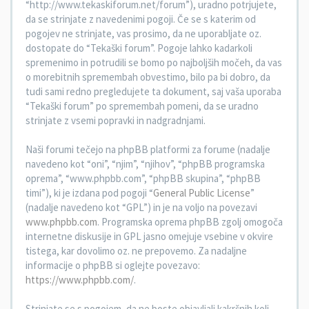
“http://www.tekaskiforum.net/forum”), uradno potrjujete,
da se strinjate z navedenimi pogoji. Če se s katerim od
pogojev ne strinjate, vas prosimo, da ne uporabljate oz.
dostopate do “Tekaški forum”. Pogoje lahko kadarkoli
spremenimo in potrudili se bomo po najboljših močeh, da vas
o morebitnih spremembah obvestimo, bilo pa bi dobro, da
tudi sami redno pregledujete ta dokument, saj vaša uporaba
“Tekaški forum” po spremembah pomeni, da se uradno
strinjate z vsemi popravki in nadgradnjami.
Naši forumi tečejo na phpBB platformi za forume (nadalje
navedeno kot “oni”, “njim”, “njihov”, “phpBB programska
oprema”, “www.phpbb.com”, “phpBB skupina”, “phpBB
timi”), ki je izdana pod pogoji “
General Public License
”
(nadalje navedeno kot “GPL”) in je na voljo na povezavi
www.phpbb.com
. Programska oprema phpBB zgolj omogoča
internetne diskusije in GPL jasno omejuje vsebine v okvire
tistega, kar dovolimo oz. ne prepovemo. Za nadaljne
informacije o phpBB si oglejte povezavo:
https://www.phpbb.com/
.
Strinjate se s pogojem, da ne boste objavljali kakršnih koli