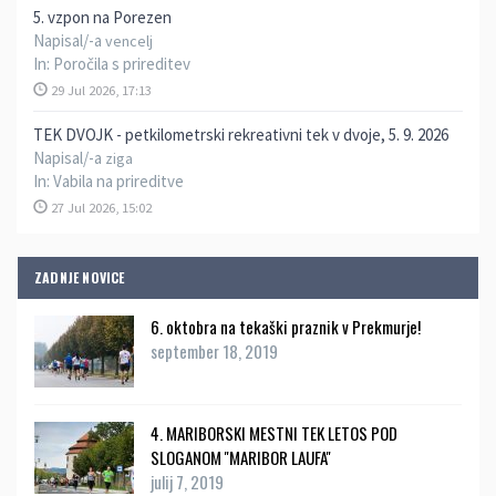
5. vzpon na Porezen
Napisal/-a
vencelj
In:
Poročila s prireditev
29 Jul 2026, 17:13
TEK DVOJK - petkilometrski rekreativni tek v dvoje, 5. 9. 2026
Napisal/-a
ziga
In:
Vabila na prireditve
27 Jul 2026, 15:02
ZADNJE NOVICE
6. oktobra na tekaški praznik v Prekmurje!
september 18, 2019
4. MARIBORSKI MESTNI TEK LETOS POD
SLOGANOM ''MARIBOR LAUFA''
julij 7, 2019