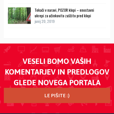
Tekači v naravi, POZOR klopi – enostavni
ukrepi za učinkovito zaščito pred klopi
junij 20, 2019
VESELI BOMO VAŠIH
KOMENTARJEV IN PREDLOGOV
GLEDE NOVEGA PORTALA
LE PIŠITE :)