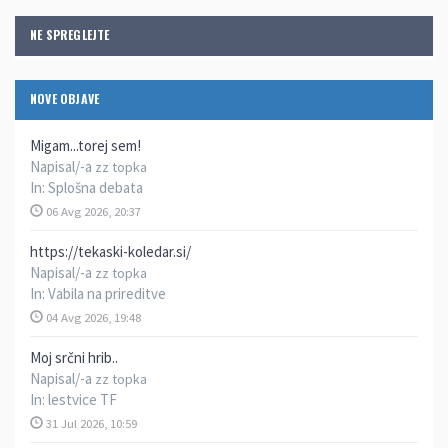
NE SPREGLEJTE
NOVE OBJAVE
Migam...torej sem!
Napisal/-a
zz topka
In:
Splošna debata
06 Avg 2026, 20:37
https://tekaski-koledar.si/
Napisal/-a
zz topka
In:
Vabila na prireditve
04 Avg 2026, 19:48
Moj srčni hrib..
Napisal/-a
zz topka
In:
lestvice TF
31 Jul 2026, 10:59