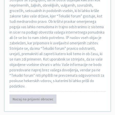
neprimernih, žaljivih, obrekljivih, vulgarnih, sovražnih,
grozečih, seksualnih in podobnih vsebin, ki bi lahko kršile
zakone tako vaše države, kjer “Tekaški forum” gostuje, kot
tudi mednarodno pravo. Ob kršitvi pravkar omenjenega
pogoja vas lahko nemudoma in trajno odstranimo iz sistema
in sicer na podlagi obvestila vašega internetnega ponudnika
ali če se bo to nam zdelo potrebno. IP naslov vseh objav je
zabeležen, kar pripomore k uveljavitvi omenjenih zahtev.
Strinjate se, da ima “Tekaški forum” pravico odstraniti,
urejati, premakniti ali zapreti katero koli temo in ob času, ki
se nam zdi primeren. Kot uporabnik se strinjate, da se vaše
objavljene vsebine shrani v arhiv. Vaše informacije ne bodo
posredovane naprej brez vašega dovoljenja, vendar pa ne
“Tekaški forum” niti phpBB ne prevzemata odgovornosti za
poskuse hekerskih vdorov, s katerimi bi lahko prišli do
podatkov.
Nazaj na prijavni obrazec