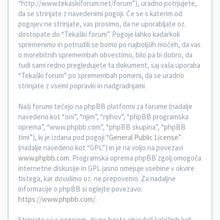
“http://www.tekaskiforum.net/forum”), uradno potrjujete,
da se strinjate z navedenimi pogoji. Če se s katerim od
pogojev ne strinjate, vas prosimo, da ne uporabljate oz.
dostopate do “Tekaški forum”. Pogoje lahko kadarkoli
spremenimo in potrudili se bomo po najboljših močeh, da vas
o morebitnih spremembah obvestimo, bilo pa bi dobro, da
tudi sami redno pregledujete ta dokument, saj vaša uporaba
“Tekaški forum” po spremembah pomeni, da se uradno
strinjate z vsemi popravki in nadgradnjami.
Naši forumi tečejo na phpBB platformi za forume (nadalje
navedeno kot “oni”, “njim”, “njihov”, “phpBB programska
oprema”, “www.phpbb.com”, “phpBB skupina”, “phpBB
timi”), ki je izdana pod pogoji “
General Public License
”
(nadalje navedeno kot “GPL”) in je na voljo na povezavi
www.phpbb.com
. Programska oprema phpBB zgolj omogoča
internetne diskusije in GPL jasno omejuje vsebine v okvire
tistega, kar dovolimo oz. ne prepovemo. Za nadaljne
informacije o phpBB si oglejte povezavo:
https://www.phpbb.com/
.
Strinjate se s pogojem, da ne boste objavljali kakršnih koli