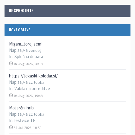
NE SPREGLEJTE
NOVE OBJAVE
Migam...torej sem!
Napisal/-a
vencelj
In:
Splošna debata
07 Avg 2026, 08:18
https://tekaski-koledar.si/
Napisal/-a
zz topka
In:
Vabila na prireditve
04 Avg 2026, 19:48
Moj srčni hrib..
Napisal/-a
zz topka
In:
lestvice TF
31 Jul 2026, 10:59