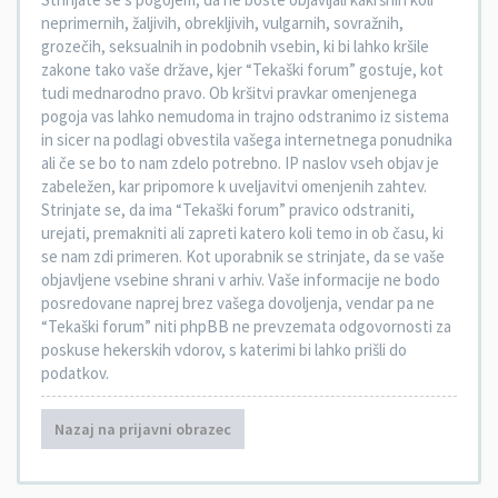
neprimernih, žaljivih, obrekljivih, vulgarnih, sovražnih,
grozečih, seksualnih in podobnih vsebin, ki bi lahko kršile
zakone tako vaše države, kjer “Tekaški forum” gostuje, kot
tudi mednarodno pravo. Ob kršitvi pravkar omenjenega
pogoja vas lahko nemudoma in trajno odstranimo iz sistema
in sicer na podlagi obvestila vašega internetnega ponudnika
ali če se bo to nam zdelo potrebno. IP naslov vseh objav je
zabeležen, kar pripomore k uveljavitvi omenjenih zahtev.
Strinjate se, da ima “Tekaški forum” pravico odstraniti,
urejati, premakniti ali zapreti katero koli temo in ob času, ki
se nam zdi primeren. Kot uporabnik se strinjate, da se vaše
objavljene vsebine shrani v arhiv. Vaše informacije ne bodo
posredovane naprej brez vašega dovoljenja, vendar pa ne
“Tekaški forum” niti phpBB ne prevzemata odgovornosti za
poskuse hekerskih vdorov, s katerimi bi lahko prišli do
podatkov.
Nazaj na prijavni obrazec