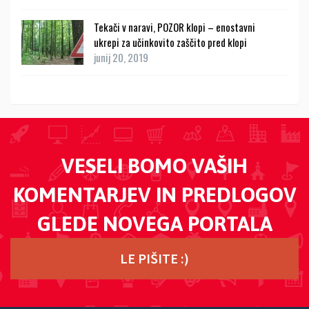
Tekači v naravi, POZOR klopi – enostavni
ukrepi za učinkovito zaščito pred klopi
junij 20, 2019
VESELI BOMO VAŠIH
KOMENTARJEV IN PREDLOGOV
GLEDE NOVEGA PORTALA
LE PIŠITE :)