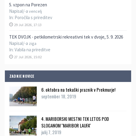
5. vzpon na Porezen
Napisal/-a
vencelj
In:
Poročila s prireditev
29 Jul 2026, 17:13
TEK DVOJK - petkilometrski rekreativni tek v dvoje, 5. 9. 2026
Napisal/-a
ziga
In:
Vabila na prireditve
27 Jul 2026, 15:02
ZADNJE NOVICE
6. oktobra na tekaški praznik v Prekmurje!
september 18, 2019
4. MARIBORSKI MESTNI TEK LETOS POD
SLOGANOM ''MARIBOR LAUFA''
julij 7, 2019