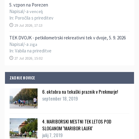
5. vzpon na Porezen
Napisal/-a
vencelj
In:
Poročila s prireditev
29 Jul 2026, 17:13
TEK DVOJK - petkilometrski rekreativni tek v dvoje, 5. 9. 2026
Napisal/-a
ziga
In:
Vabila na prireditve
27 Jul 2026, 15:02
ZADNJE NOVICE
6. oktobra na tekaški praznik v Prekmurje!
september 18, 2019
4. MARIBORSKI MESTNI TEK LETOS POD
SLOGANOM ''MARIBOR LAUFA''
julij 7, 2019