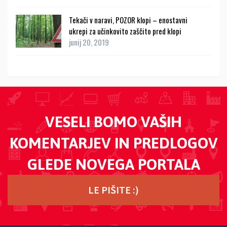
Tekači v naravi, POZOR klopi – enostavni
ukrepi za učinkovito zaščito pred klopi
junij 20, 2019
VESELI BOMO VAŠIH
KOMENTARJEV IN PREDLOGOV
GLEDE NOVEGA PORTALA
LE PIŠITE :)