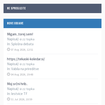
NE SPREGLEJTE
NOVE OBJAVE
Migam...torej sem!
Napisal/-a
zz topka
In:
Splošna debata
07 Avg 2026, 12:51
https://tekaski-koledar.si/
Napisal/-a
zz topka
In:
Vabila na prireditve
04 Avg 2026, 19:48
Moj srčni hrib..
Napisal/-a
zz topka
In:
lestvice TF
31 Jul 2026, 10:59