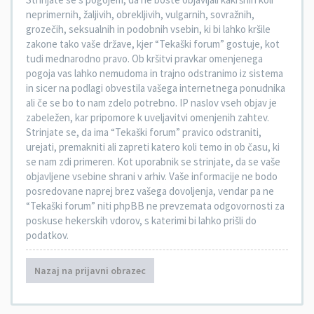
neprimernih, žaljivih, obrekljivih, vulgarnih, sovražnih,
grozečih, seksualnih in podobnih vsebin, ki bi lahko kršile
zakone tako vaše države, kjer “Tekaški forum” gostuje, kot
tudi mednarodno pravo. Ob kršitvi pravkar omenjenega
pogoja vas lahko nemudoma in trajno odstranimo iz sistema
in sicer na podlagi obvestila vašega internetnega ponudnika
ali če se bo to nam zdelo potrebno. IP naslov vseh objav je
zabeležen, kar pripomore k uveljavitvi omenjenih zahtev.
Strinjate se, da ima “Tekaški forum” pravico odstraniti,
urejati, premakniti ali zapreti katero koli temo in ob času, ki
se nam zdi primeren. Kot uporabnik se strinjate, da se vaše
objavljene vsebine shrani v arhiv. Vaše informacije ne bodo
posredovane naprej brez vašega dovoljenja, vendar pa ne
“Tekaški forum” niti phpBB ne prevzemata odgovornosti za
poskuse hekerskih vdorov, s katerimi bi lahko prišli do
podatkov.
Nazaj na prijavni obrazec