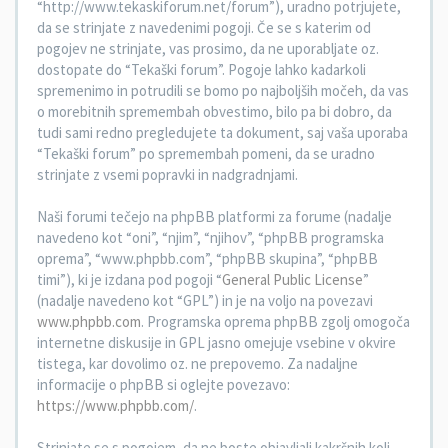
“http://www.tekaskiforum.net/forum”), uradno potrjujete,
da se strinjate z navedenimi pogoji. Če se s katerim od
pogojev ne strinjate, vas prosimo, da ne uporabljate oz.
dostopate do “Tekaški forum”. Pogoje lahko kadarkoli
spremenimo in potrudili se bomo po najboljših močeh, da vas
o morebitnih spremembah obvestimo, bilo pa bi dobro, da
tudi sami redno pregledujete ta dokument, saj vaša uporaba
“Tekaški forum” po spremembah pomeni, da se uradno
strinjate z vsemi popravki in nadgradnjami.
Naši forumi tečejo na phpBB platformi za forume (nadalje
navedeno kot “oni”, “njim”, “njihov”, “phpBB programska
oprema”, “www.phpbb.com”, “phpBB skupina”, “phpBB
timi”), ki je izdana pod pogoji “
General Public License
”
(nadalje navedeno kot “GPL”) in je na voljo na povezavi
www.phpbb.com
. Programska oprema phpBB zgolj omogoča
internetne diskusije in GPL jasno omejuje vsebine v okvire
tistega, kar dovolimo oz. ne prepovemo. Za nadaljne
informacije o phpBB si oglejte povezavo:
https://www.phpbb.com/
.
Strinjate se s pogojem, da ne boste objavljali kakršnih koli