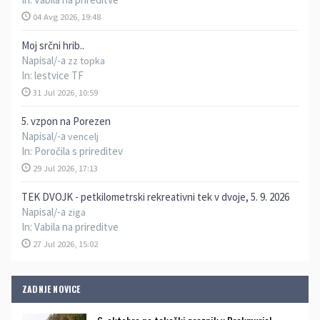
04 Avg 2026, 19:48
Moj srčni hrib..
Napisal/-a
zz topka
In:
lestvice TF
31 Jul 2026, 10:59
5. vzpon na Porezen
Napisal/-a
vencelj
In:
Poročila s prireditev
29 Jul 2026, 17:13
TEK DVOJK - petkilometrski rekreativni tek v dvoje, 5. 9. 2026
Napisal/-a
ziga
In:
Vabila na prireditve
27 Jul 2026, 15:02
ZADNJE NOVICE