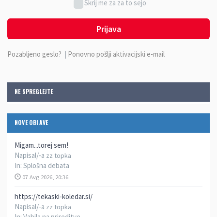
Skrij me za za to sejo
Prijava
Pozabljeno geslo?
|
Ponovno pošlji aktivacijski e-mail
NE SPREGLEJTE
NOVE OBJAVE
Migam...torej sem!
Napisal/-a
zz topka
In:
Splošna debata
07 Avg 2026, 20:36
https://tekaski-koledar.si/
Napisal/-a
zz topka
In:
Vabila na prireditve