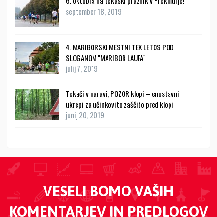
6. oktobra na tekaški praznik v Prekmurje!
september 18, 2019
4. MARIBORSKI MESTNI TEK LETOS POD
SLOGANOM ''MARIBOR LAUFA''
julij 7, 2019
Tekači v naravi, POZOR klopi – enostavni
ukrepi za učinkovito zaščito pred klopi
junij 20, 2019
VESELI BOMO VAŠIH
KOMENTARJEV IN PREDLOGOV